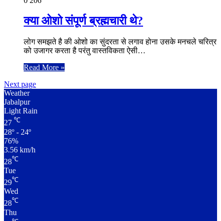
0
206
क्या ओशो संपूर्ण ब्रह्मचारी थे?
लोग समझते है की ओशो का सुंदरता से लगाव होना उसके मनचले चरित्र
को उजागर करता है परंतु वास्तविकता ऐसी…
Read More »
Next page
Weather
Jabalpur
Light Rain
℃
27
28º - 24º
76%
3.56 km/h
℃
28
Tue
℃
29
Wed
℃
28
Thu