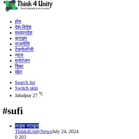
होम
देश-विदेश
मध्यप्रदेश
क्राइम
राजनीति
टेक्नोलॉजी
न्याय
मनोरंजन
शिक्षा
खेल
Search for
Switch skin
℃
Jabalpur
27
#sufi
लाइफ स्टाइल
Think4UnityNews
July 24, 2024
0
203