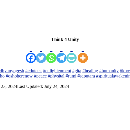
Think 4 Unity
dhyanyogesh
#eduteck
#enlightenment
#gita
#healing
#humanity
#kno
sho
#oshoherenow
#peace
#physital
#rumi
#saputara
#spiritualawakeni
 23, 2024
Last Updated: July 24, 2024