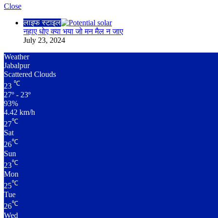
Close
लाइफ स्टाइल
नहाए धोए क्या भया जो मन मैल न जाए
July 23, 2024
Weather
Jabalpur
Scattered Clouds
℃
23
27º - 23º
93%
4.42 km/h
℃
27
Sat
℃
26
Sun
℃
23
Mon
℃
25
Tue
℃
26
Wed