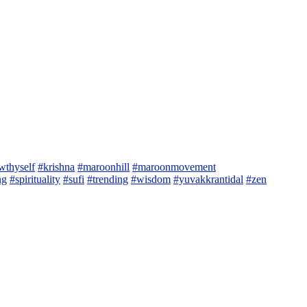
wthyself
#krishna
#maroonhill
#maroonmovement
ng
#spirituality
#sufi
#trending
#wisdom
#yuvakkrantidal
#zen