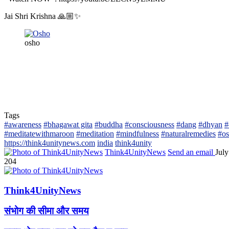
Jai Shri Krishna 🙏🏼✨
osho
Tags
#awareness
#bhagawat gita
#buddha
#consciousness
#dang
#dhyan
#
#meditatewithmaroon
#meditation
#mindfulness
#naturalremedies
#o
https://think4unitynews.com
india
think4unity
Think4UnityNews
Send an email
July
204
Think4UnityNews
संभोग की सीमा और समय