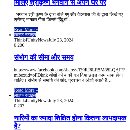
मिलिए श्रीकृष्ण भगवान से अपने घर पर
भगवान श्री कृष्ण के द्वारा बोले गए और वेदव्यास जी के द्वारा लिखे गए
श्रीमद् भागवत गीता जिसमें हिंदुओं…
Read More »
लाइफ स्टाइल
Think4UnityNews
July 23, 2024
0
206
संभोग की सीमा और समय
https://www.facebook.com/share/v/f39RJ6LR5M88LQAF/?
mibextid=oFDknk ओशो की बाकी गल दिया छड्ड काम साफ होना
चाहिए। संभोग से समाधि की ओर, प्रवचन-4 ओशो बताते है…
Read More »
लाइफ स्टाइल
Think4UnityNews
July 23, 2024
0
203
नारियों का ज्यादा शिक्षित होना कितना लाभदायक
है?