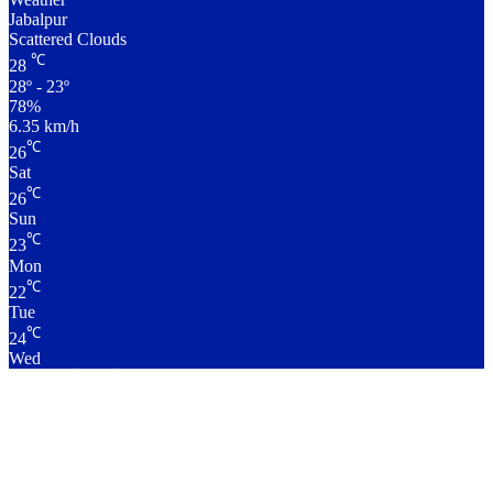
Jabalpur
Scattered Clouds
℃
28
28º - 23º
78%
6.35 km/h
℃
26
Sat
℃
26
Sun
℃
23
Mon
℃
22
Tue
℃
24
Wed
लाइव क्रिकेट स्कोर