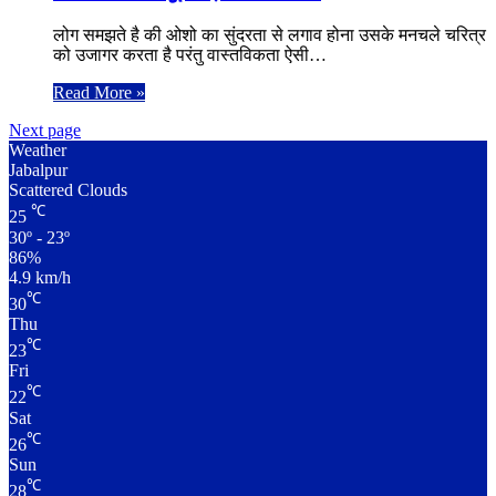
लोग समझते है की ओशो का सुंदरता से लगाव होना उसके मनचले चरित्र
को उजागर करता है परंतु वास्तविकता ऐसी…
Read More »
Next page
Weather
Jabalpur
Scattered Clouds
℃
25
30º - 23º
86%
4.9 km/h
℃
30
Thu
℃
23
Fri
℃
22
Sat
℃
26
Sun
℃
28