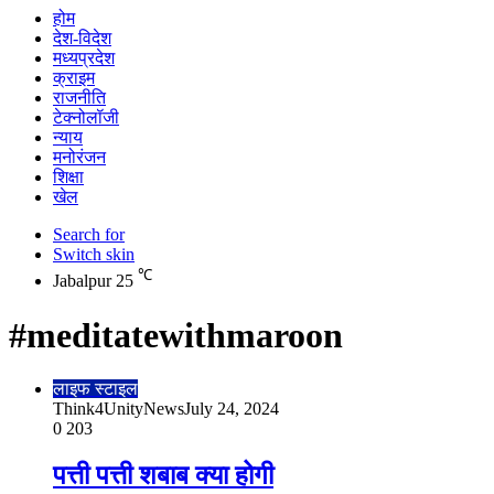
होम
देश-विदेश
मध्यप्रदेश
क्राइम
राजनीति
टेक्नोलॉजी
न्याय
मनोरंजन
शिक्षा
खेल
Search for
Switch skin
℃
Jabalpur
25
#meditatewithmaroon
लाइफ स्टाइल
Think4UnityNews
July 24, 2024
0
203
पत्ती पत्ती शबाब क्या होगी