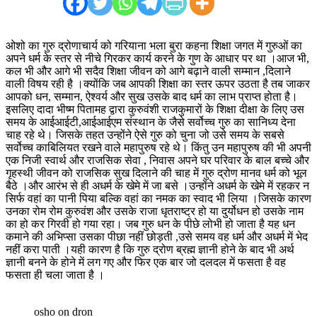
ओशो का गुरु द्रोणाचार्य को गरियाना भला बुरा कहना शिक्षा जगत में गुरुओं का
अपने धर्म के स्तर से नीचे गिरकर कार्य करने के गुण के आधार पर था ।आज भी,
कल भी और आगे भी सदैव शिक्षा जीवन को आगे बढ़ाने वाली सम्मान ,दिलाने
वाली विषय रही है ।क्योंकि जब आपकी शिक्षा का स्तर ऊपर उठता है तब जाकर
आपको धन, सम्मान, ऐश्वर्य और सुख उसके बाद धर्म का लाभ प्राप्त होता है।
इसलिए दादा भीष्म पितामह द्वारा कुरुवंशी राजकुमारों के शिक्षा दीक्षा के लिए उस
समय के आईआईटी,आईआईएम संस्थान के जैसे सर्वोच्च गुरु का सानिध्य देना
चाह रहे थे। जिसके तहत उन्होंने ऐसे गुरु को चुना जो उसे समय के सबसे
सर्वोच्च काबिलियत रखने वाले महापुरुष रहे थे। किंतु उन महापुरुष की भी अपनी
एक निजी स्वार्थ और राजसिक सेवा , निवास अपने घर परिवार के बाल बच्चे और
गृहस्थी जीवन को राजसिक सुख दिलाने की चाह में गुरु द्रोण मानव धर्म को भूल
बैठे ।और आरंभ से ही अधर्म के खेमे में जा बसे ।उन्होंने अधर्म के खेमे में रहकर न
सिर्फ वहां का पानी पिया बल्कि वहां का नमक का स्वाद भी लिया ।जिसके कारण
उनका रोम रोम कुरुवंश और उसके राजा धृतराष्ट्र हो या दुर्योधन हो उसके नाम
का हो कर गिरवी हो गया रहा। जब गुरु धन के पीछे लोभी हो जाता है यह धन
कमाने की अभिप्सा उसका पीछा नहीं छोड़ती ,उसे समय वह धर्म और अधर्म में भेद
नहीं करा पाती ।यही कारण है कि गुरु द्रोण ब्रह्म ज्ञानी होने के बाद भी अर्थ
ज्ञानी बनने के होने में लग गए और फिर एक बार जो दलदल में फसता है वह
फसता ही चला जाता है ।
osho on dron