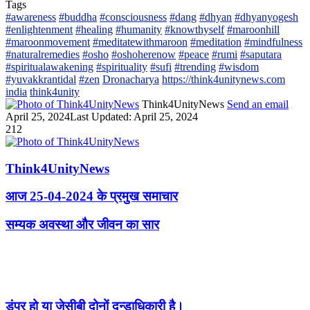
Tags
#awareness
#buddha
#consciousness
#dang
#dhyan
#dhyanyogesh
#enlightenment
#healing
#humanity
#knowthyself
#maroonhill
#maroonmovement
#meditatewithmaroon
#meditation
#mindfulness
#naturalremedies
#osho
#oshoherenow
#peace
#rumi
#saputara
#spiritualawakening
#spirituality
#sufi
#trending
#wisdom
#yuvakkrantidal
#zen
Dronacharya
https://think4unitynews.com
india
think4unity
Think4UnityNews
Send an email
April 25, 2024
Last Updated: April 25, 2024
212
Think4UnityNews
आज 25-04-2024 के प्रमुख समाचार
सम्यक अवस्था और जीवन का सार
Related Articles
डंपर हो या जेसीबी दोनों दन्डाधिकारी है।