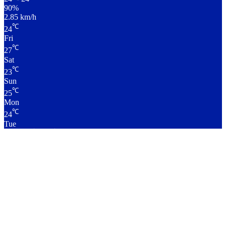
90%
2.85 km/h
℃
24
Fri
℃
27
Sat
℃
23
Sun
℃
25
Mon
℃
24
Tue
लाइव क्रिकेट स्कोर