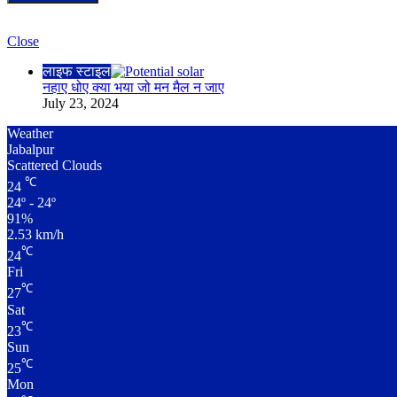
Check Also
Close
लाइफ स्टाइल
नहाए धोए क्या भया जो मन मैल न जाए
July 23, 2024
Weather
Jabalpur
Scattered Clouds
℃
24
24º - 24º
91%
2.53 km/h
℃
24
Fri
℃
27
Sat
℃
23
Sun
℃
25
Mon