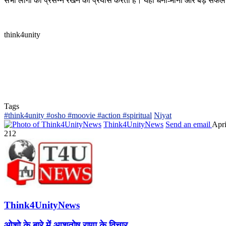
सभी लोगों को प्रसन्न रखने का प्रयास करता है। यही धनी-मानी और बड़े सफल 
think4unity
Tags
#think4unity #osho #moovie #action #spiritual
Niyat
Think4UnityNews
Send an email
Apri
212
Think4UnityNews
ओशो के बारे में आशुतोष राणा के विचार