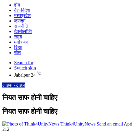
होम
देश-विदेश
मध्यप्रदेश
क्राइम
राजनीति
टेक्नोलॉजी
न्याय
मनोरंजन
शिक्षा
खेल
Search for
Switch skin
℃
Jabalpur
24
लाइफ स्टाइल
नियत साफ होनी चाहिए
नियत साफ होनी चाहिए
Think4UnityNews
Send an email
Apri
212