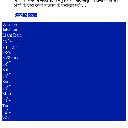
ओशो के संबंध में लल्लनटॉप में हुई चर्चा और आशुतोष राणा के विचार
ओशो के द्वारा अपने बालपन के क्रीड़ास्थली…
Read More »
Weather
Jabalpur
Light Rain
℃
23
28º - 23º
93%
3.28 km/h
℃
28
Sat
℃
24
Sun
℃
24
Mon
℃
23
Tue
℃
24
Wed
लाइव क्रिकेट स्कोर