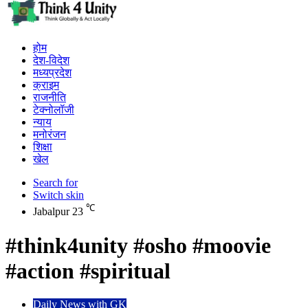
होम
देश-विदेश
मध्यप्रदेश
क्राइम
राजनीति
टेक्नोलॉजी
न्याय
मनोरंजन
शिक्षा
खेल
Search for
Switch skin
℃
Jabalpur
23
#think4unity #osho #moovie
#action #spiritual
Daily News with GK