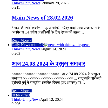
Think4UnityNews
February 28, 2026
0
211
Main News of 28.02.2026
*आज की शीर्ष खबरें* 1. प्रधानमंत्री नरेंद्र मोदी आज राजस्थान के
अजमेर से 14 वर्षीय लड़कियों के लिए देशव्यापी ह्यूमन…
Read More »
Daily News with GK
Think4UnityNews
August 24, 2024
0
203
आज 24.08.2024 के प्रमुख समाचार
×××××××××××××××××××××× आज 24.08.2024 के प्रमुख
समाचार ××××××××××××××××××××××× 1. राष्ट्रपति श्रीमती.
द्रौपदी मुर्मू ने राष्ट्रीय अंतरिक्ष दिवस (23 अगस्त) पर…
Read More »
लाइफ स्टाइल
Think4UnityNews
April 12, 2024
0
206