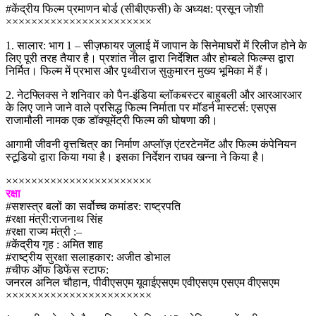
#केंद्रीय फिल्म प्रमाणन बोर्ड (सीबीएफसी) के अध्यक्ष: प्रसून जोशी
×××××××××××××××××××××××
1. सालार: भाग 1 – सीज़फायर जुलाई में जापान के सिनेमाघरों में रिलीज होने के
लिए पूरी तरह तैयार है। प्रशांत नील द्वारा निर्देशित और होम्बले फिल्म्स द्वारा
निर्मित। फिल्म में प्रभास और पृथ्वीराज सुकुमारन मुख्य भूमिका में हैं।
2. नेटफ्लिक्स ने शनिवार को पैन-इंडिया ब्लॉकबस्टर बाहुबली और आरआरआर
के लिए जाने जाने वाले प्रसिद्ध फिल्म निर्माता पर मॉडर्न मास्टर्स: एसएस
राजामौली नामक एक डॉक्यूमेंट्री फिल्म की घोषणा की।
आगामी जीवनी वृत्तचित्र का निर्माण अप्लॉज़ एंटरटेनमेंट और फिल्म कंपेनियन
स्टूडियो द्वारा किया गया है। इसका निर्देशन राघव खन्ना ने किया है।
×××××××××××××××××××××××
रक्षा
#सशस्त्र बलों का सर्वोच्च कमांडर: राष्ट्रपति
#रक्षा मंत्री:राजनाथ सिंह
#रक्षा राज्य मंत्री :–
#केंद्रीय गृह : अमित शाह
#राष्ट्रीय सुरक्षा सलाहकार: अजीत डोभाल
#चीफ ऑफ डिफेंस स्टाफ:
जनरल अनिल चौहान, पीवीएसएम यूवाईएसएम एवीएसएम एसएम वीएसएम
×××××××××××××××××××××××