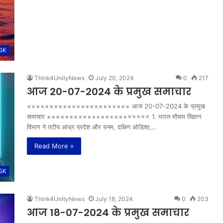
 GK
Think4UnityNews
July 20, 2024
0
217
आज 20-07-2024 के प्रमुख समाचार
××××××××××××××××××××××× आज 20-07-2024 के प्रमुख
समाचार ××××××××××××××××××××××× 1. भारत मौसम विज्ञान
विभाग ने तटीय आंध्र प्रदेश और यनम, दक्षिण ओडिशा,…
Read More »
 GK
Think4UnityNews
July 18, 2024
0
203
आज 18-07-2024 के प्रमुख समाचार