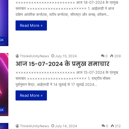
××××××××××××××××××××××× आज 18-07-2024 के प्रमुख
समाचार ××××××××××××××××××××××× 1. आईएमडी ने आज
दक्षिण आंतरिक कर्नाटक, तटीय कर्नाटक, सौराष्ट्र और कच्छ, कोंकण…
Read More »
 GK
Think4UnityNews
July 15, 2024
0
209
आज 15-07-2024 के प्रमुख समाचार
××××××××××××××××××××××× आज 15-07-2024 के प्रमुख
समाचार ××××××××××××××××××××××× 1. राष्ट्रीय मौसम
पूर्वानुमान केंद्र, आईएमडी ने 14 जुलाई से 17 जुलाई 2024…
Read More »
 GK
Think4UnityNews
July 14, 2024
0
212