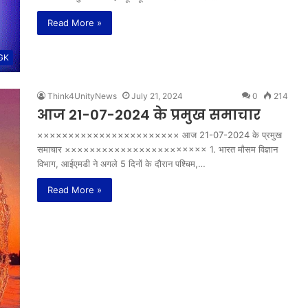
Read More »
 GK
Think4UnityNews
July 21, 2024
0
214
आज 21-07-2024 के प्रमुख समाचार
××××××××××××××××××××××× आज 21-07-2024 के प्रमुख
समाचार ××××××××××××××××××××××× 1. भारत मौसम विज्ञान
विभाग, आईएमडी ने अगले 5 दिनों के दौरान पश्चिम,…
Read More »