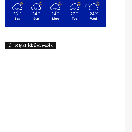
28
24
24
23
24
℃
℃
℃
℃
℃
Sat
Sun
Mon
Tue
Wed
लाइव क्रिकेट स्कोर