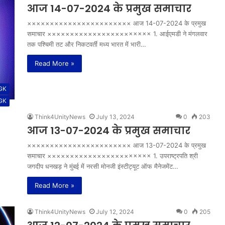
आज 14-07-2024 के प्रमुख समाचार
××××××××××××××××××××××× आज 14-07-2024 के प्रमुख
समाचार ××××××××××××××××××××××× 1. आईएमडी ने मंगलवार
तक पश्चिमी तट और निकटवर्ती मध्य भारत में भारी…
Read More »
 GK
 GK
Think4UnityNews
July 13, 2024
0
203
आज 13-07-2024 के प्रमुख समाचार
××××××××××××××××××××××× आज 13-07-2024 के प्रमुख
समाचार ××××××××××××××××××××××× 1. उपराष्ट्रपति श्री
जगदीप धनखड़ ने मुंबई में नरसी मोनजी इंस्टीट्यूट ऑफ मैनेजमेंट…
Read More »
Think4UnityNews
July 12, 2024
0
205