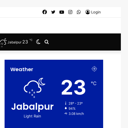
Facebook
Twitter
YouTube
Instagram
WhatsApp
Login
℃
23
Switch
Search
Jabalpur
skin
for
Weather
23
℃
Jabalpur
28º - 23º
94%
3.08 km/h
Light Rain