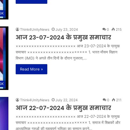
 GK
Think4UnityNews
July 23, 2024
0
215
आज 23-07-2024 के प्रमुख समाचार
××××××××××××××××××××××× आज 23-07-2024 के प्रमुख
समाचार ××××××××××××××××××××××× 1. भारत मौसम विज्ञान
विभाग (IMD) ने अगले तीन दिनों के दौरान गुजरात,…
Read More »
 GK
Think4UnityNews
July 22, 2024
0
211
आज 22-07-2024 के प्रमुख समाचार
××××××××××××××××××××××× आज 22-07-2024 के प्रमुख
समाचार ××××××××××××××××××××××× 1. समाज में शिक्षकों और
आध्यात्मिक गुरुओं की महत्वपूर्ण भूमिका का सम्मान करने…