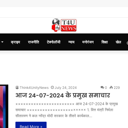
क्राइम
राजनीति
टेक्नोलॉजी
न्याय
मनोरंजन
शिक्षा
खेल
Think4UnityNews
July 24, 2024
0
229
आज 24-07-2024 के प्रमुख समाचार
××××××××××××××××××××××× आज 24-07-2024 के प्रमुख
समाचार ××××××××××××××××××××××× 1. वित्त मंत्री निर्मला
सीतारमण ने कल नरेंद्र मोदी सरकार के तीसरे कार्यकाल…
Read More »