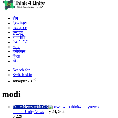
होम
देश-विदेश
मध्यप्रदेश
क्राइम
राजनीति
टेक्नोलॉजी
न्याय
मनोरंजन
शिक्षा
खेल
Search for
Switch skin
℃
Jabalpur
23
modi
Daily News with GK
Think4UnityNews
July 24, 2024
0
229