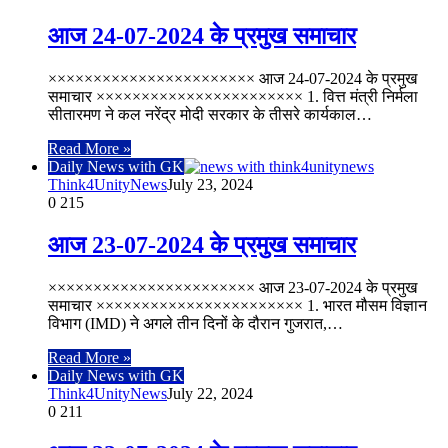
आज 24-07-2024 के प्रमुख समाचार
××××××××××××××××××××××× आज 24-07-2024 के प्रमुख
समाचार ××××××××××××××××××××××× 1. वित्त मंत्री निर्मला
सीतारमण ने कल नरेंद्र मोदी सरकार के तीसरे कार्यकाल…
Read More »
Daily News with GK
Think4UnityNews
July 23, 2024
0
215
आज 23-07-2024 के प्रमुख समाचार
××××××××××××××××××××××× आज 23-07-2024 के प्रमुख
समाचार ××××××××××××××××××××××× 1. भारत मौसम विज्ञान
विभाग (IMD) ने अगले तीन दिनों के दौरान गुजरात,…
Read More »
Daily News with GK
Think4UnityNews
July 22, 2024
0
211