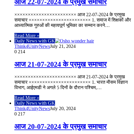
आज 22-07-2024 के प्रमुख समाचार
××××××××××××××××××××××× आज 22-07-2024 के प्रमुख
समाचार ××××××××××××××××××××××× 1. समाज में शिक्षकों और
आध्यात्मिक गुरुओं की महत्वपूर्ण भूमिका का सम्मान करने…
Read More »
Daily News with GK
Think4UnityNews
July 21, 2024
0
214
आज 21-07-2024 के प्रमुख समाचार
××××××××××××××××××××××× आज 21-07-2024 के प्रमुख
समाचार ××××××××××××××××××××××× 1. भारत मौसम विज्ञान
विभाग, आईएमडी ने अगले 5 दिनों के दौरान पश्चिम,…
Read More »
Daily News with GK
Think4UnityNews
July 20, 2024
0
217
आज 20-07-2024 के प्रमुख समाचार