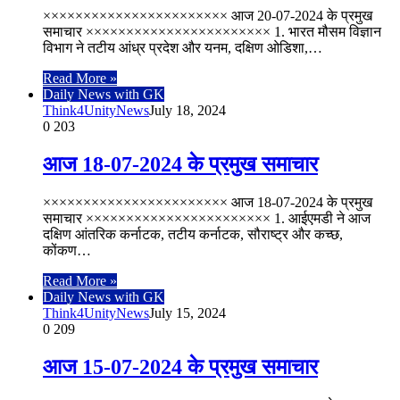
××××××××××××××××××××××× आज 20-07-2024 के प्रमुख
समाचार ××××××××××××××××××××××× 1. भारत मौसम विज्ञान
विभाग ने तटीय आंध्र प्रदेश और यनम, दक्षिण ओडिशा,…
Read More »
Daily News with GK
Think4UnityNews
July 18, 2024
0
203
आज 18-07-2024 के प्रमुख समाचार
××××××××××××××××××××××× आज 18-07-2024 के प्रमुख
समाचार ××××××××××××××××××××××× 1. आईएमडी ने आज
दक्षिण आंतरिक कर्नाटक, तटीय कर्नाटक, सौराष्ट्र और कच्छ,
कोंकण…
Read More »
Daily News with GK
Think4UnityNews
July 15, 2024
0
209
आज 15-07-2024 के प्रमुख समाचार