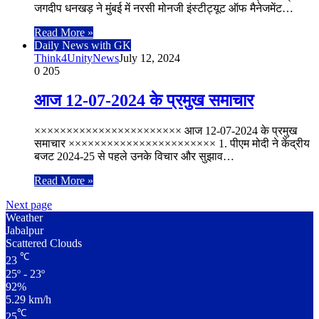
जगदीप धनखड़ ने मुंबई में नरसी मोनजी इंस्टीट्यूट ऑफ मैनेजमेंट…
Read More »
Daily News with GK
Think4UnityNews
July 12, 2024
0
205
आज 12-07-2024 के प्रमुख समाचार
××××××××××××××××××××××× आज 12-07-2024 के प्रमुख
समाचार ××××××××××××××××××××××× 1. पीएम मोदी ने केंद्रीय
बजट 2024-25 से पहले उनके विचार और सुझाव…
Read More »
Next page
Weather
Jabalpur
Scattered Clouds
℃
23
25º - 23º
92%
5.29 km/h
℃
25