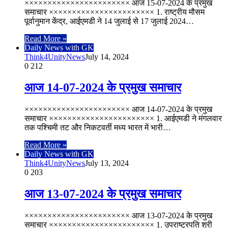
××××××××××××××××××××××× आज 15-07-2024 के प्रमुख
समाचार ××××××××××××××××××××××× 1. राष्ट्रीय मौसम
पूर्वानुमान केंद्र, आईएमडी ने 14 जुलाई से 17 जुलाई 2024…
Read More »
Daily News with GK
Think4UnityNews
July 14, 2024
0
212
आज 14-07-2024 के प्रमुख समाचार
××××××××××××××××××××××× आज 14-07-2024 के प्रमुख
समाचार ××××××××××××××××××××××× 1. आईएमडी ने मंगलवार
तक पश्चिमी तट और निकटवर्ती मध्य भारत में भारी…
Read More »
Daily News with GK
Think4UnityNews
July 13, 2024
0
203
आज 13-07-2024 के प्रमुख समाचार
××××××××××××××××××××××× आज 13-07-2024 के प्रमुख
समाचार ××××××××××××××××××××××× 1. उपराष्ट्रपति श्री