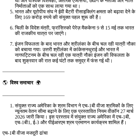
था और वैश्विक विशेषज्ञों, अंतरिक्ष एजेंसियों, उद्योग के नेताओं और नीति
निर्माताओं को एक साथ लाया गया था।
भारत और यूरोपीय संघ ने ईवी बैटरी रीसाइक्लिंग क्षमता को बढ़ावा देने के
लिए 169 करोड़ रुपये की संयुक्त पहल शुरू की है।
चिली के विदेश मंत्री, फ्रांसिस्को पेरेज़ मैककेना 9 से 15 मई तक भारत
की राजकीय यात्रा पर जाएंगे।
इंजन विफलता के बाद भारत और श्रीलंका के बीच चल रही यात्री नौका
को बचाया गयाः उत्तरी श्रीलंका में कांकेसनथुराई और भारत में
नागपट्टिनम के बीच चल रही एक यात्री नौका इंजन की विफलता के
बाद शुक्रवार की रात कई घंटों तक समुद्र में फंस गई थी।
————————————–
🌎
विश्व समाचार
🌍
————————————–
संयुक्त राज्य अमेरिका के श्रम विभाग ने एच-1बी वीजा श्रमिकों के लिए
न्यूनतम वेतन सीमा बढ़ाने के लिए एक प्रस्तावित नियम वीकॉन 27 मार्च
2026 जारी किया। इस प्रस्ताव में संयुक्त राज्य अमेरिका में एच-1बी,
एच-1बी1, ई-3 और पीईआरएम श्रम प्रमाणन कार्यक्रम शामिल हैं।
एच-1बी वीजा मजदूरी ढांचा