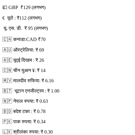
💷 GBP ₹129 (लगभग)
€ यूरो : ₹112 (लगभग)
यू. एस. डी. ₹ 95 (लगभग)
🇨🇦 कनाडा:CAD ₹70
🇦🇺 ऑस्ट्रेलिया: ₹ 69
🇦🇪 यूएई दिरहम : ₹ 26
🇨🇳 चीन युआन ¥: ₹ 14
🇲🇻 मालदीव रुफिया: ₹ 6.16
🇧🇹 भूटान एनजील्ट्रम : ₹ 1.00
🇳🇵 नेपाल रुपया: ₹ 0.63
🇧🇩 बदेश टका : ₹ 0.78
🇵🇰 पाक रुपया: ₹ 0.34
🇱🇰 श्रीलंका रुपया: ₹ 0.30