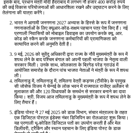
इसके बाद, प्रधान मंत्री मोदी हैदराबाद में लगभग नौ हजार 400 करोड़ रुपये
की कई विकास परियोजनाओं की आधारशिला रखने और उद्घाटन करने के लिए
तेलंगाना की यात्रा करेंगे।
भारत ने आगामी जनगणना 2027 अभ्यास के हिस्से के रूप में जनगणना
गणनाकर्ताओं के लिए क्यूआर-कोड-सक्षम पहचान पत्र पेश किए हैं। नई
प्रणाली निवासियों को मोबाइल डिवाइस का उपयोग करके क्यू. आर.
कोड को स्कैन करके जनगणना कर्मचारियों की प्रामाणिकता को
सत्यापित करने की अनुमति देती है।
9 मई, 2026 को सुवेंदु अधिकारी द्वारा राज्य के नौवें मुख्यमंत्री के रूप में
शपथ लेने के बाद पश्चिम बंगाल को अपनी पहली भाजपा के नेतृत्व वाली
सरकार मिली। उनके साथ, कोलकाता के ब्रिगेड परेड ग्राउंड में
आयोजित समारोह के दौरान पांच भाजपा नेताओं ने मंत्री के रूप में शपथ
ली।
तमिलनाडु में, तमिलनाडु में, तमिलगा वेत्री कड़गम (टीवीके) के प्रमुख
सी जोसेफ विजय ने चेन्नई के लोक भवन में राज्यपाल राजेंद्र अर्लेकर से
मुलाकात की और 120 विधायकों के समर्थन से सरकार बनाने का दावा
किया। श्री. विजय आज तमिलनाडु के मुख्यमंत्री के रूप में शपथ लेने के
लिए तैयार हैं।
इंडिया पोस्ट ने 27 मई 2025 को डाक विभाग, संचार मंत्रालय के तहत
एक डिजिटल पोस्टल इंडेक्स नंबर डिजिपिन का रोलआउट शुरू किया।
यह प्रणाली भू-कोडित डिजिटल पतों का उपयोग करती है और मेल
डिलीवरी, ट्रैकिंग और स्थान पहचान के लिए इंडिया पोस्ट के डाक