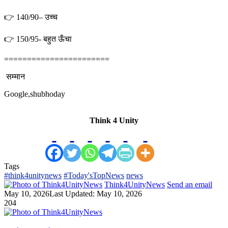
👉 140/90– उच्च
👉 150/95- बहुत ऊँचा
=======================
सम्मान
Google,shubhoday
Think 4 Unity
Tags
#think4unitynews
#Today'sTopNews
news
Think4UnityNews
Send an email
May 10, 2026
Last Updated: May 10, 2026
204