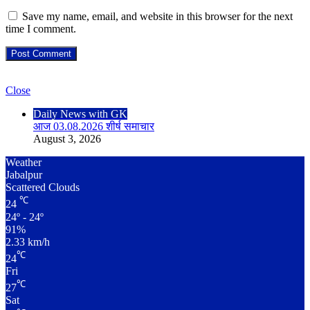
Save my name, email, and website in this browser for the next
time I comment.
Check Also
Close
Daily News with GK
आज 03.08.2026 शीर्ष समाचार
August 3, 2026
Weather
Jabalpur
Scattered Clouds
℃
24
24º - 24º
91%
2.33 km/h
℃
24
Fri
℃
27
Sat