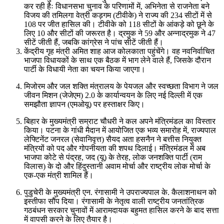
कर रही हैः विधानसभा चुनाव के परिणामों में, अभिनेता से राजनेता बने
विजय की तमिलगा वेत्री कड़गम (टीवीके) ने राज्य की 234 सीटों में से
108 पर जीत हासिल की। टीवीके को 118 सीटों के आंकड़े को छूने के
लिए 10 और सीटों की जरूरत है। द्रमुक ने 59 और अन्नाद्रमुक ने 47
सीटें जीती हैं, जबकि कांग्रेस ने पांच सीटें जीती हैं।
केंद्रीय गृह मंत्री अमित शाह आज कोलकाता पहुंचेंगे। वह नवनिर्वाचित
भाजपा विधायकों के साथ एक बैठक में भाग लेने वाले हैं, जिसके दौरान
पार्टी के विधायी नेता का चयन किया जाएगा।
मिजोरम और जल शक्ति मंत्रालय के पेयजल और स्वच्छता विभाग ने जल
जीवन मिशन (जेजेएम) 2.0 के कार्यान्वयन के लिए नई दिल्ली में एक
समझौता ज्ञापन (एमओयू) पर हस्ताक्षर किए।
बिहार के मुख्यमंत्री सम्राट चौधरी ने कल अपने मंत्रिमंडल का विस्तार
किया। पटना के गांधी मैदान में आयोजित एक भव्य समारोह में, राज्यपाल
लेफ्टिनेंट जनरल (सेवानिवृत्त) सैयद अता हसनैन ने बत्तीस नियुक्त
मंत्रियों को पद और गोपनीयता की शपथ दिलाई। मंत्रिमंडल में अब
भाजपा कोटे से पंद्रह, जद (यू) के तेरह, लोक जनशक्ति पार्टी (राम
विलास) के दो और हिंदुस्तानी अवाम मोर्चा और राष्ट्रीय लोक मोर्चा के
एक-एक मंत्री शामिल हैं।
पुडुचेरी के मुख्यमंत्री एन. रंगासामी ने उपराज्यपाल के. कैलाशनाथन को
इस्तीफा सौंप दिया। रंगासामी के नेतृत्व वाली राष्ट्रीय जनतांत्रिक
गठबंधन सरकार चुनावों में आरामदायक बहुमत हासिल करने के बाद सत्ता
में वापसी करने के लिए तैयार है।