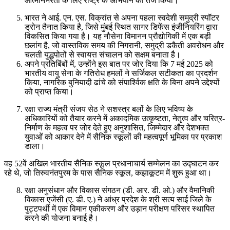
आत्मनिर्भरता के लिए राष्ट्र के अभियान को तेज किया।
भारत ने आई. एन. एस. विक्रांत से अपना पहला स्वदेशी समुद्री स्पॉटर
ड्रोन तैनात किया है, जिसे मुंबई स्थित सागर डिफेंस इंजीनियरिंग द्वारा
विकसित किया गया है। यह नौसेना विमानन प्रौद्योगिकी में एक बड़ी
छलांग है, जो वास्तविक समय की निगरानी, समुद्री डकैती अवरोधन और
चलती युद्धपोतों से स्वायत्त संचालन को सक्षम बनाता है।
अपने प्रतिबिंबों में, उन्होंने इस बात पर जोर दिया कि 7 मई 2025 को
भारतीय वायु सेना के गतिरोध हमलों ने सर्जिकल सटीकता का प्रदर्शन
किया, नागरिक बुनियादी ढांचे को संपार्श्विक क्षति के बिना अपने उद्देश्यों
को प्राप्त किया।
रक्षा राज्य मंत्री संजय सेठ ने सशस्त्र बलों के लिए भविष्य के
अधिकारियों को तैयार करने में अकादमिक उत्कृष्टता, नेतृत्व और चरित्र-
निर्माण के महत्व पर जोर देते हुए अनुशासित, जिम्मेदार और देशभक्त
युवाओं को आकार देने में सैनिक स्कूलों की महत्वपूर्ण भूमिका पर प्रकाश
डाला।
वह 52वें अखिल भारतीय सैनिक स्कूल प्रधानाचार्य सम्मेलन का उद्घाटन कर
रहे थे, जो तिरुवनंतपुरम के पास सैनिक स्कूल, कझाकूटम में शुरू हुआ था।
रक्षा अनुसंधान और विकास संगठन (डी. आर. डी. ओ.) और वैमानिकी
विकास एजेंसी (ए. डी. ए.) ने आंध्र प्रदेश के श्री सत्य साई जिले के
पुट्टपर्थी में एक विमान एकीकरण और उड़ान परीक्षण परिसर स्थापित
करने की योजना बनाई है।