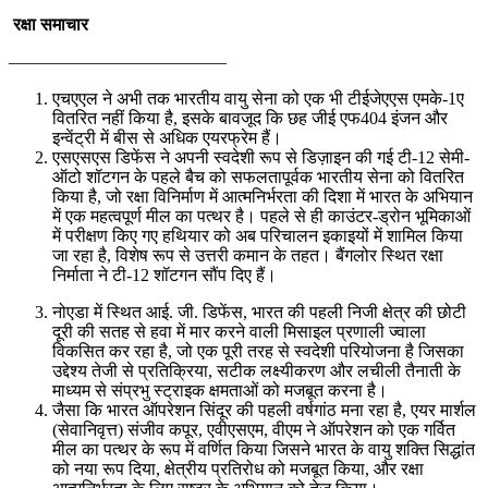
रक्षा समाचार
————————————–
एचएएल ने अभी तक भारतीय वायु सेना को एक भी टीईजेएएस एमके-1ए
वितरित नहीं किया है, इसके बावजूद कि छह जीई एफ404 इंजन और
इन्वेंट्री में बीस से अधिक एयरफ्रेम हैं।
एसएसएस डिफेंस ने अपनी स्वदेशी रूप से डिज़ाइन की गई टी-12 सेमी-
ऑटो शॉटगन के पहले बैच को सफलतापूर्वक भारतीय सेना को वितरित
किया है, जो रक्षा विनिर्माण में आत्मनिर्भरता की दिशा में भारत के अभियान
में एक महत्वपूर्ण मील का पत्थर है। पहले से ही काउंटर-ड्रोन भूमिकाओं
में परीक्षण किए गए हथियार को अब परिचालन इकाइयों में शामिल किया
जा रहा है, विशेष रूप से उत्तरी कमान के तहत। बैंगलोर स्थित रक्षा
निर्माता ने टी-12 शॉटगन सौंप दिए हैं।
नोएडा में स्थित आई. जी. डिफेंस, भारत की पहली निजी क्षेत्र की छोटी
दूरी की सतह से हवा में मार करने वाली मिसाइल प्रणाली ज्वाला
विकसित कर रहा है, जो एक पूरी तरह से स्वदेशी परियोजना है जिसका
उद्देश्य तेजी से प्रतिक्रिया, सटीक लक्ष्यीकरण और लचीली तैनाती के
माध्यम से संप्रभु स्ट्राइक क्षमताओं को मजबूत करना है।
जैसा कि भारत ऑपरेशन सिंदूर की पहली वर्षगांठ मना रहा है, एयर मार्शल
(सेवानिवृत्त) संजीव कपूर, एवीएसएम, वीएम ने ऑपरेशन को एक गर्वित
मील का पत्थर के रूप में वर्णित किया जिसने भारत के वायु शक्ति सिद्धांत
को नया रूप दिया, क्षेत्रीय प्रतिरोध को मजबूत किया, और रक्षा