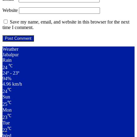
Website
Save my name, email, and website in this browser for the next
time I comment.
Weather
Jabalpur
Rain
℃
24
24º - 23º
94%
4.96 km/h
℃
24
Sun
℃
25
Mon
℃
23
Tue
℃
22
Wed