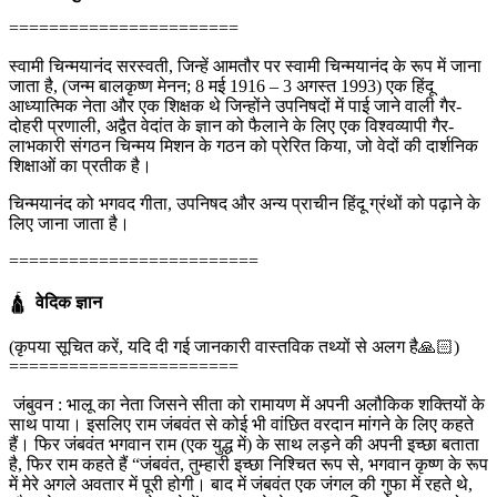
=======================
स्वामी चिन्मयानंद सरस्वती, जिन्हें आमतौर पर स्वामी चिन्मयानंद के रूप में जाना
जाता है, (जन्म बालकृष्ण मेनन; 8 मई 1916 – 3 अगस्त 1993) एक हिंदू
आध्यात्मिक नेता और एक शिक्षक थे जिन्होंने उपनिषदों में पाई जाने वाली गैर-
दोहरी प्रणाली, अद्वैत वेदांत के ज्ञान को फैलाने के लिए एक विश्वव्यापी गैर-
लाभकारी संगठन चिन्मय मिशन के गठन को प्रेरित किया, जो वेदों की दार्शनिक
शिक्षाओं का प्रतीक है।
चिन्मयानंद को भगवद गीता, उपनिषद और अन्य प्राचीन हिंदू ग्रंथों को पढ़ाने के
लिए जाना जाता है।
=========================
🛕
वेदिक ज्ञान
(कृपया सूचित करें, यदि दी गई जानकारी वास्तविक तथ्यों से अलग है🙏🏻)
=======================
जंबुवन : भालू का नेता जिसने सीता को रामायण में अपनी अलौकिक शक्तियों के
साथ पाया। इसलिए राम जंबवंत से कोई भी वांछित वरदान मांगने के लिए कहते
हैं। फिर जंबवंत भगवान राम (एक युद्ध में) के साथ लड़ने की अपनी इच्छा बताता
है, फिर राम कहते हैं “जंबवंत, तुम्हारी इच्छा निश्चित रूप से, भगवान कृष्ण के रूप
में मेरे अगले अवतार में पूरी होगी। बाद में जंबवंत एक जंगल की गुफा में रहते थे,