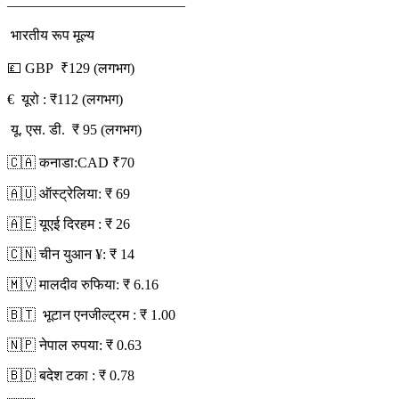
————————————–
भारतीय रूप मूल्य
💷 GBP ₹129 (लगभग)
€ यूरो : ₹112 (लगभग)
यू. एस. डी. ₹ 95 (लगभग)
🇨🇦 कनाडा:CAD ₹70
🇦🇺 ऑस्ट्रेलिया: ₹ 69
🇦🇪 यूएई दिरहम : ₹ 26
🇨🇳 चीन युआन ¥: ₹ 14
🇲🇻 मालदीव रुफिया: ₹ 6.16
🇧🇹 भूटान एनजील्ट्रम : ₹ 1.00
🇳🇵 नेपाल रुपया: ₹ 0.63
🇧🇩 बदेश टका : ₹ 0.78