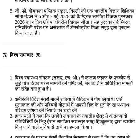
मेल्विन बोवा के साथ बातचीत की।
जी. डी. गोयनका पब्लिक स्कूल, दिल्ली की एक भारतीय विज्ञान शिक्षिका
सोमा मंडल ने 6 और 7 मई 2026 को कैम्ब्रिज समर्पित शिक्षक पुरस्कार
2026 का दक्षिण एशिया क्षेत्रीय खिताब जीता। यह पुरस्कार कैम्ब्रिज
यूनिवर्सिटी प्रेस एंड असेसमेंट में अंतर्राष्ट्रीय शिक्षा समूह द्वारा प्रदान
किया जाता है।
————————————–
🌎
विश्व समाचार
🌍
————————————–
विश्व स्वास्थ्य संगठन (डब्ल्यू. एच. ओ.) ने क्रूज जहाज के प्रकोप से
जुड़े पांच हंटावायरस मामलों की पुष्टि की, जबकि तीन अतिरिक्त मामलों
का संदेह बना हुआ है।
अमेरिकी विदेश मंत्री मार्को रुबियो ने वेटिकन में पोप लियोXIVसे
मुलाकात की और पश्चिमी गोलार्ध में आपसी हित के मुद्दों के साथ-साथ
पश्चिम एशिया की स्थिति पर चर्चा की।
इजरायली ने कहा कि उन्होंने लेबनान के नबातीह क्षेत्र में आतंकवादी
गतिविधियों के लिए ईरान समर्थित सशस्त्र समूह हिज़्बुल्लाह द्वारा उपयोग
किए जाने वाले बुनियादी ढांचे पर हमला किया।
इजरायल के प्रधान मंत्री बेंजामिन नेतन्याहू ने कहा है कि वह ईरान से