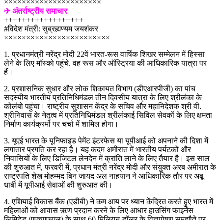
××××××××××××××××××××××
✈ अंतर्राष्ट्रीय समाचार
++++++++++++++++++
#विदेश मंत्री: सुब्रह्मण्यम जयशंकर
××××××××××××××××××××××××
1. प्रधानमंत्री नरेंद्र मोदी 22वें भारत-रूस वार्षिक शिखर सम्मेलन में हिस्सा
लेने के लिए मॉस्को पहुंचे. वह रूस और ऑस्ट्रिया की आधिकारिक यात्रा पर
हैं।
2. प्रशासनिक सुधार और लोक शिकायत विभाग (डीएआरपीजी) का पांच
सदस्यीय भारतीय प्रतिनिधिमंडल तीन दिवसीय यात्रा के लिए श्रीलंका के
कोलंबो पहुंचा। राष्ट्रीय सुशासन केंद्र के सचिव और महानिदेशक श्री वी.
श्रीनिवास के नेतृत्व में प्रतिनिधिमंडल श्रीलंकाई सिविल सेवकों के लिए क्षमता
निर्माण कार्यक्रमों पर चर्चा में शामिल होगा।
3. यूएई भारत के यूनिफाइड पेमेंट इंटरफेस या यूपीआई को अपनाने की दिशा में
लगातार प्रगति कर रहा है। यह कदम अमीरात में भारतीय पर्यटकों और
निवासियों के लिए डिजिटल लेनदेन में क्रांति लाने के लिए तैयार है। इस साल
की शुरुआत में, फरवरी में, प्रधान मंत्री नरेंद्र मोदी और संयुक्त अरब अमीरात के
राष्ट्रपति शेख मोहम्मद बिन जायद अल नाहयान ने आधिकारिक तौर पर अबू
धाबी में यूपीआई सेवाओं की शुरुआत की।
4. एशियाई विकास बैंक (एडीबी) ने कम आय पर ध्यान केंद्रित करते हुए भारत में
महिलाओं को आवास ऋण प्रदान करने के लिए आधार हाउसिंग फाइनेंस
लिमिटेड (एएचएफएल) के साथ 60 मिलियन डॉलर के वित्तपोषण समझौते पर