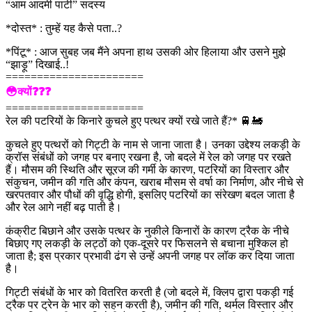
“आम आदमी पार्टी” सदस्य
*दोस्त* : तुम्हें यह कैसे पता..?
*पिंटू* : आज सुबह जब मैंने अपना हाथ उसकी ओर हिलाया और उसने मुझे
“झाड़ू” दिखाई..!
======================
😳क्यों❓❓❓
======================
रेल की पटरियों के किनारे कुचले हुए पत्थर क्यों रखे जाते हैं?* 🚆🚂
कुचले हुए पत्थरों को गिट्टी के नाम से जाना जाता है। उनका उद्देश्य लकड़ी के
क्रॉस संबंधों को जगह पर बनाए रखना है, जो बदले में रेल को जगह पर रखते
हैं। मौसम की स्थिति और सूरज की गर्मी के कारण, पटरियों का विस्तार और
संकुचन, जमीन की गति और कंपन, खराब मौसम से वर्षा का निर्माण, और नीचे से
खरपतवार और पौधों की वृद्धि होगी, इसलिए पटरियों का संरेखण बदल जाता है
और रेल आगे नहीं बढ़ पाती है।
कंक्रीट बिछाने और उसके पत्थर के नुकीले किनारों के कारण ट्रैक के नीचे
बिछाए गए लकड़ी के लट्ठों को एक-दूसरे पर फिसलने से बचाना मुश्किल हो
जाता है; इस प्रकार प्रभावी ढंग से उन्हें अपनी जगह पर लॉक कर दिया जाता
है।
गिट्टी संबंधों के भार को वितरित करती है (जो बदले में, क्लिप द्वारा पकड़ी गई
ट्रैक पर ट्रेन के भार को सहन करती है), जमीन की गति, थर्मल विस्तार और