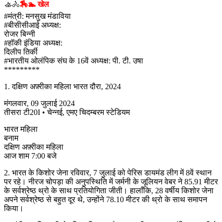
🚣🚴
🏇🏊 खेल
#मंत्री: मनसुख मंडाविया
#बीसीसीआई अध्यक्ष:
रोजर बिन्नी
#हॉकी इंडिया अध्यक्ष:
दिलीप तिर्की
#भारतीय ओलंपिक संघ के 16वें अध्यक्ष: पी. टी. उषा
*********
1. दक्षिण अफ़्रीका महिला भारत दौरा, 2024
मंगलवार, 09 जुलाई 2024
तीसरा टी20I • चेन्नई, एमए चिदम्बरम स्टेडियम
भारत महिला
बनाम
दक्षिण अफ़्रीका महिला
आज शाम 7:00 बजे
2. भारत के किशोर जेना रविवार, 7 जुलाई को पेरिस डायमंड लीग में 8वें स्थान
पर रहे। नीरज चोपड़ा की अनुपस्थिति में जर्मनी के जूलियन वेबर ने 85.91 मीटर
के सर्वश्रेष्ठ थ्रो के साथ प्रतियोगिता जीती। हालाँकि, 28 वर्षीय किशोर जेना
अपने सर्वश्रेष्ठ से बहुत दूर थे, उन्होंने 78.10 मीटर की थ्रो के साथ समापन
किया।