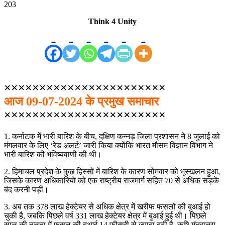
203
Think 4 Unity
×××××××××××××××××××××××
आज 09-07-2024 के प्रमुख समाचार
×××××××××××××××××××××××
1. कर्नाटक में भारी बारिश के बीच, दक्षिण कन्नड़ जिला प्रशासन ने 8 जुलाई को
मंगलवार के लिए ‘रेड अलर्ट’ जारी किया क्योंकि भारत मौसम विज्ञान विभाग ने
भारी बारिश की भविष्यवाणी की थी।
2. हिमाचल प्रदेश के कुछ हिस्सों में बारिश के कारण सोमवार को भूस्खलन हुआ,
जिसके कारण अधिकारियों को एक राष्ट्रीय राजमार्ग सहित 70 से अधिक सड़कें
बंद करनी पड़ीं।
3. अब तक 378 लाख हेक्टेयर से अधिक क्षेत्र में खरीफ फसलों की बुआई हो
चुकी है, जबकि पिछले वर्ष 331 लाख हेक्टेयर क्षेत्र में बुआई हुई थी। पिछले
साल की तुलना में फसल की बुआई 14 फीसदी से ज्यादा बढ़ी है. कृषि मंत्रालय