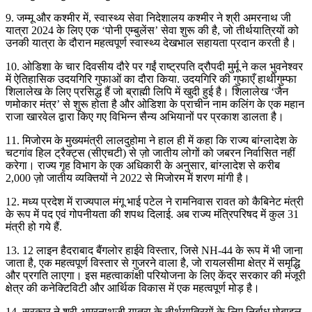
9. जम्मू और कश्मीर में, स्वास्थ्य सेवा निदेशालय कश्मीर ने श्री अमरनाथ जी
यात्रा 2024 के लिए एक ‘पोनी एम्बुलेंस’ सेवा शुरू की है, जो तीर्थयात्रियों को
उनकी यात्रा के दौरान महत्वपूर्ण स्वास्थ्य देखभाल सहायता प्रदान करती है।
10. ओडिशा के चार दिवसीय दौरे पर गईं राष्ट्रपति द्रौपदी मुर्मू ने कल भुवनेश्वर
में ऐतिहासिक उदयगिरि गुफाओं का दौरा किया. उदयगिरि की गुफाएँ हाथीगुम्फा
शिलालेख के लिए प्रसिद्ध हैं जो ब्राह्मी लिपि में खुदी हुई है। शिलालेख ‘जैन
णमोकार मंत्र’ से शुरू होता है और ओडिशा के प्राचीन नाम कलिंग के एक महान
राजा खारवेल द्वारा किए गए विभिन्न सैन्य अभियानों पर प्रकाश डालता है।
11. मिजोरम के मुख्यमंत्री लालदुहोमा ने हाल ही में कहा कि राज्य बांग्लादेश के
चटगांव हिल ट्रैक्ट्स (सीएचटी) से ज़ो जातीय लोगों को जबरन निर्वासित नहीं
करेगा। राज्य गृह विभाग के एक अधिकारी के अनुसार, बांग्लादेश से करीब
2,000 ज़ो जातीय व्यक्तियों ने 2022 से मिजोरम में शरण मांगी है।
12. मध्य प्रदेश में राज्यपाल मंगू भाई पटेल ने रामनिवास रावत को कैबिनेट मंत्री
के रूप में पद एवं गोपनीयता की शपथ दिलाई. अब राज्य मंत्रिपरिषद में कुल 31
मंत्री हो गये हैं.
13. 12 लाइन हैदराबाद बैंगलोर हाईवे विस्तार, जिसे NH-44 के रूप में भी जाना
जाता है, एक महत्वपूर्ण विस्तार से गुजरने वाला है, जो रायलसीमा क्षेत्र में समृद्धि
और प्रगति लाएगा। इस महत्वाकांक्षी परियोजना के लिए केंद्र सरकार की मंजूरी
क्षेत्र की कनेक्टिविटी और आर्थिक विकास में एक महत्वपूर्ण मोड़ है।
14. सरकार ने श्री अमरनाथजी यात्रा के तीर्थयात्रियों के लिए निर्बाध मोबाइल