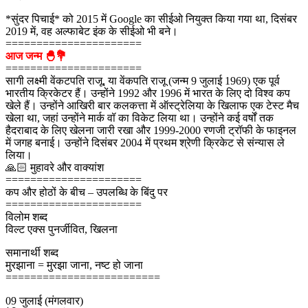
*सुंदर पिचाई* को 2015 में Google का सीईओ नियुक्त किया गया था, दिसंबर
2019 में, वह अल्फाबेट इंक के सीईओ भी बने।
======================
आज जन्म 🐣💐
======================
सागी लक्ष्मी वेंकटपति राजू, या वेंकपति राजू (जन्म 9 जुलाई 1969) एक पूर्व
भारतीय क्रिकेटर हैं। उन्होंने 1992 और 1996 में भारत के लिए दो विश्व कप
खेले हैं। उन्होंने आखिरी बार कलकत्ता में ऑस्ट्रेलिया के खिलाफ एक टेस्ट मैच
खेला था, जहां उन्होंने मार्क वॉ का विकेट लिया था। उन्होंने कई वर्षों तक
हैदराबाद के लिए खेलना जारी रखा और 1999-2000 रणजी ट्रॉफी के फाइनल
में जगह बनाई। उन्होंने दिसंबर 2004 में प्रथम श्रेणी क्रिकेट से संन्यास ले
लिया।
🙏🏻 मुहावरे और वाक्यांश
======================
कप और होठों के बीच – उपलब्धि के बिंदु पर
======================
विलोम शब्द
विल्ट एक्स पुनर्जीवित, खिलना
समानार्थी शब्द
मुरझाना = मुरझा जाना, नष्ट हो जाना
=========================
09 जुलाई (मंगलवार)