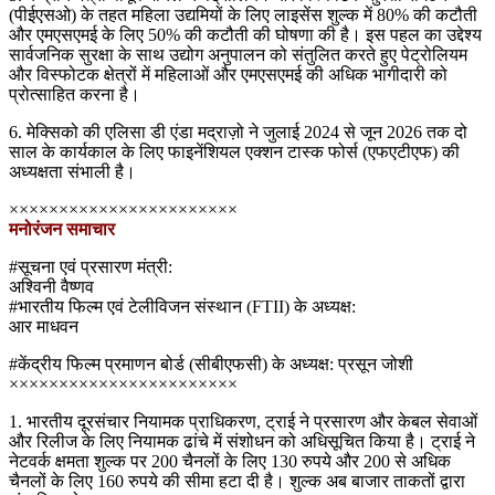
(पीईएसओ) के तहत महिला उद्यमियों के लिए लाइसेंस शुल्क में 80% की कटौती
और एमएसएमई के लिए 50% की कटौती की घोषणा की है। इस पहल का उद्देश्य
सार्वजनिक सुरक्षा के साथ उद्योग अनुपालन को संतुलित करते हुए पेट्रोलियम
और विस्फोटक क्षेत्रों में महिलाओं और एमएसएमई की अधिक भागीदारी को
प्रोत्साहित करना है।
6. मेक्सिको की एलिसा डी एंडा मद्राज़ो ने जुलाई 2024 से जून 2026 तक दो
साल के कार्यकाल के लिए फाइनेंशियल एक्शन टास्क फोर्स (एफएटीएफ) की
अध्यक्षता संभाली है।
×××××××××××××××××××××××
मनोरंजन समाचार
#सूचना एवं प्रसारण मंत्री:
अश्विनी वैष्णव
#भारतीय फिल्म एवं टेलीविजन संस्थान (FTII) के अध्यक्ष:
आर माधवन
#केंद्रीय फिल्म प्रमाणन बोर्ड (सीबीएफसी) के अध्यक्ष: प्रसून जोशी
×××××××××××××××××××××××
1. भारतीय दूरसंचार नियामक प्राधिकरण, ट्राई ने प्रसारण और केबल सेवाओं
और रिलीज के लिए नियामक ढांचे में संशोधन को अधिसूचित किया है। ट्राई ने
नेटवर्क क्षमता शुल्क पर 200 चैनलों के लिए 130 रुपये और 200 से अधिक
चैनलों के लिए 160 रुपये की सीमा हटा दी है। शुल्क अब बाजार ताकतों द्वारा