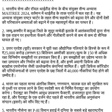
×××××××××××××××××××××××
1. भारतीय सेना और रॉयल थाईलैंड सेना के बीच संयुक्त सैन्य अभ्यास
MAITREE 2024, वर्तमान में थाईलैंड के ताक प्रांत में चल रहा है। यह
अभ्यास संयुक्त राष्ट्र चार्टर के तहत सैन्य सहयोग को बढ़ावा देने और दोनों देशों
की परिचालन क्षमताओं को बढ़ाने में एक महत्वपूर्ण मील का पत्थर है।
2. जम्मू-कश्मीर में कठुआ जिले के सुदूर माचेडी इलाके में आतंकवादियों द्वारा सेना
के एक वाहन पर हथगोला फेंकने और गोलीबारी करने से कम से कम दो सैनिक
घायल हो गए।
3. उत्तर प्रदेश (यूपी) सरकार ने यूपी रक्षा औद्योगिक गलियारे के हिस्से के रूप में
₹25,000 करोड़ (लगभग $3 बिलियन अमरीकी डालर) मूल्य के 150 से अधिक
रक्षा विनिर्माण समझौतों पर हस्ताक्षर किए हैं। इन समझौतों का उद्देश्य भारत के
रक्षा उत्पादन और निर्यात को बढ़ावा देना है, और इनमें अदानी डिफेंस और
ब्रह्मोस एयरोस्पेस जैसी उल्लेखनीय कंपनियां शामिल हैं। यूपी डिफेंस कॉरिडोर
की परियोजनाओं से उत्तर प्रदेश के छह जिलों में 40,000 नौकरियां पैदा होने की
उम्मीद है।
4. भारत का पहला मानव अंतरिक्ष मिशन, गगनयान, चालक दल को सुरक्षित रूप
से पृथ्वी पर वापस लाने के लिए स्वदेशी रूप से निर्मित पैराशूट का उपयोग
करेगा। पैराशूट का निर्माण आयुध उपकरण फैक्टरी, हजरतपुर द्वारा किया जा
रहा है, और पैराशूट के एक दर्जन सेट पहले ही भारतीय अंतरिक्ष अनुसंधान
संगठन (इसरो) को सौंप दिए गए हैं।
5. भारतीय नौसेना का P-8I विमान हवाई में दुनिया के सबसे बड़े बहुराष्ट्रीय