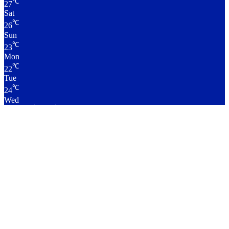
℃
27
Sat
℃
26
Sun
℃
23
Mon
℃
22
Tue
℃
24
Wed
लाइव क्रिकेट स्कोर