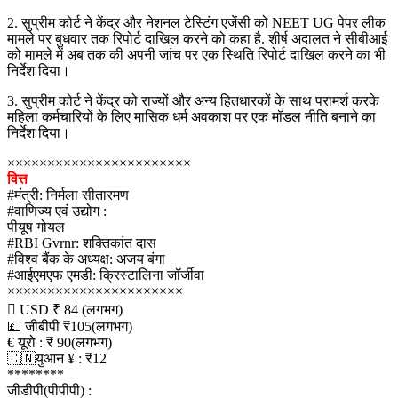
2. सुप्रीम कोर्ट ने केंद्र और नेशनल टेस्टिंग एजेंसी को NEET UG पेपर लीक
मामले पर बुधवार तक रिपोर्ट दाखिल करने को कहा है. शीर्ष अदालत ने सीबीआई
को मामले में अब तक की अपनी जांच पर एक स्थिति रिपोर्ट दाखिल करने का भी
निर्देश दिया।
3. सुप्रीम कोर्ट ने केंद्र को राज्यों और अन्य हितधारकों के साथ परामर्श करके
महिला कर्मचारियों के लिए मासिक धर्म अवकाश पर एक मॉडल नीति बनाने का
निर्देश दिया।
×××××××××××××××××××××××
वित्त
#मंत्री: निर्मला सीतारमण
#वाणिज्य एवं उद्योग :
पीयूष गोयल
#RBI Gvrnr: शक्तिकांत दास
#विश्व बैंक के अध्यक्ष: अजय बंगा
#आईएमएफ एमडी: क्रिस्टालिना जॉर्जीवा
××××××××××××××××××××××
 USD ₹ 84 (लगभग)
💷 जीबीपी ₹105(लगभग)
€ यूरो : ₹ 90(लगभग)
🇨🇳युआन ¥ : ₹12
********
जीडीपी(पीपीपी) :