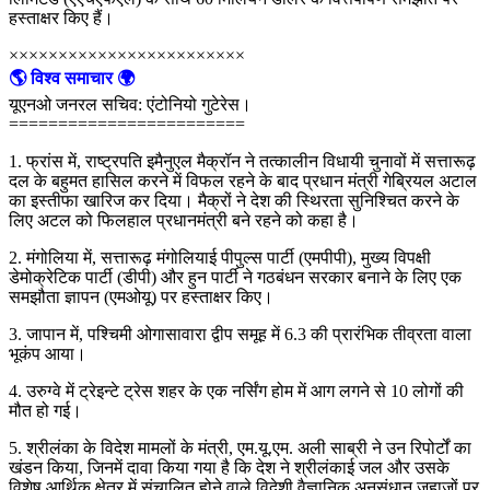
हस्ताक्षर किए हैं।
××××××××××××××××××××××××
🌎 विश्व समाचार 🌍
यूएनओ जनरल सचिव: एंटोनियो गुटेरेस।
========================
1. फ्रांस में, राष्ट्रपति इमैनुएल मैक्रॉन ने तत्कालीन विधायी चुनावों में सत्तारूढ़
दल के बहुमत हासिल करने में विफल रहने के बाद प्रधान मंत्री गेब्रियल अटाल
का इस्तीफा खारिज कर दिया। मैक्रों ने देश की स्थिरता सुनिश्चित करने के
लिए अटल को फिलहाल प्रधानमंत्री बने रहने को कहा है।
2. मंगोलिया में, सत्तारूढ़ मंगोलियाई पीपुल्स पार्टी (एमपीपी), मुख्य विपक्षी
डेमोक्रेटिक पार्टी (डीपी) और हुन पार्टी ने गठबंधन सरकार बनाने के लिए एक
समझौता ज्ञापन (एमओयू) पर हस्ताक्षर किए।
3. जापान में, पश्चिमी ओगासावारा द्वीप समूह में 6.3 की प्रारंभिक तीव्रता वाला
भूकंप आया।
4. उरुग्वे में ट्रेइन्टे ट्रेस शहर के एक नर्सिंग होम में आग लगने से 10 लोगों की
मौत हो गई।
5. श्रीलंका के विदेश मामलों के मंत्री, एम.यू.एम. अली साब्री ने उन रिपोर्टों का
खंडन किया, जिनमें दावा किया गया है कि देश ने श्रीलंकाई जल और उसके
विशेष आर्थिक क्षेत्र में संचालित होने वाले विदेशी वैज्ञानिक अनुसंधान जहाजों पर