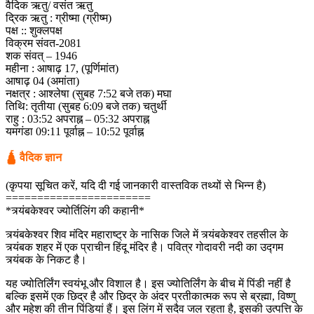
वैदिक ऋतु/ वसंत ऋतु
द्रिक ऋतु : ग्रीष्मा (ग्रीष्म)
पक्ष :: शुक्लपक्ष
विक्रम संवत-2081
शक संवत् – 1946
महीना : आषाढ़ 17, (पूर्णिमांत)
आषाढ़ 04 (अमांता)
नक्षत्र : आश्लेषा (सुबह 7:52 बजे तक) मघा
तिथि: तृतीया (सुबह 6:09 बजे तक) चतुर्थी
राहु : 03:52 अपराह्न – 05:32 अपराह्न
यमगंडा 09:11 पूर्वाह्न – 10:52 पूर्वाह्न
🛕 वैदिक ज्ञान
(कृपया सूचित करें, यदि दी गई जानकारी वास्तविक तथ्यों से भिन्न है)
=======================
*त्र्यंबकेश्वर ज्योर्तिलिंग की कहानी*
त्र्यंबकेश्वर शिव मंदिर महाराष्ट्र के नासिक जिले में त्र्यंबकेश्वर तहसील के
त्र्यंबक शहर में एक प्राचीन हिंदू मंदिर है। पवित्र गोदावरी नदी का उद्गम
त्र्यंबक के निकट है।
यह ज्योतिर्लिंग स्वयंभू और विशाल है। इस ज्योतिर्लिंग के बीच में पिंडी नहीं है
बल्कि इसमें एक छिद्र है और छिद्र के अंदर प्रतीकात्मक रूप से ब्रह्मा, विष्णु
और महेश की तीन पिंडियां हैं। इस लिंग में सदैव जल रहता है, इसकी उत्पत्ति के