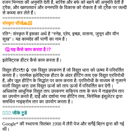
वजन भिन्नता की अनुमति देती है, बारिश और बर्फ को बहने की अनुमति देती है
ट्रैक, और खरपतवार और वनस्पति के विकास को रोकता है जो ट्रैक पर जल्दी
से कब्जा कर लेते हैं।
======================
संस्कृत सीखें🙏🏻
======================
रति*: संस्कृत में इसका अर्थ है “स्नेह, प्रेम, इच्छा, वासना, जुनून और यौन
सुख”। यह कामदेव की पत्नी का नाम है।
======================
🤔 यह कैसे काम करता है ⁉
======================
इलेक्ट्रिक हीटर कैसे काम करता है।
विद्युत हीटर🔌🏮 एक विद्युत उपकरण है जो विद्युत धारा को ऊष्मा में परिवर्तित
करता है। प्रत्येक इलेक्ट्रिक हीटर के अंदर हीटिंग तत्व एक विद्युत प्रतिरोधी
है, और जूल हीटिंग के सिद्धांत पर काम करता है: प्रतिरोधी के माध्यम से गुजरने
वाली विद्युत धारा उस विद्युत ऊर्जा को ताप ऊर्जा में परिवर्तित कर देगी।
अधिकांश आधुनिक विद्युत ताप उपकरण सक्रिय तत्व के रूप में नाइक्रोम तार
का उपयोग करते हैं; दाईं ओर दर्शाया गया हीटिंग तत्व, सिरेमिक इंसुलेटर द्वारा
समर्थित नाइक्रोम तार का उपयोग करता है।
======================
💁🏻‍♂‍ जीके टुडे
======================
Google* की स्थापना सितंबर 1998 में लैरी पेज और सर्गेई ब्रिन द्वारा की गई
थी।