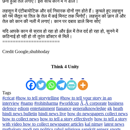
छना हुआ तेल लगाएं। इसे सीधे कान में न डालें।
लहसुन में एंटीबायोटिक और दर्द निवारक दोनों गुण होते हैं। कुचले हुए लहसुन
को गर्म जैतून या तिल के तेल में कई मिनट तक भिगोएँ। लहसुन को छान लें और
तेल को कान की नली में लगाएं। कान पर दबाव डाले बिना सोएं
यदि आपके कान से स्राव हो रहा हो और ईल में तेज दर्द हो रहा हो, सुनने में
कठिनाई हो रही हो तो तुरंत डॉक्टर से मिलें।
======================
Credit Google,shubhoday
Think 4 Unity
Tags
#cricat
#how to tell storytelling
#how to tell your story in an
interview
#namo
#rohitsharma
#worldcup
Ã‚Â corporate
business
defence
ediom
entertainment
fianance
generalknowledge
gk
heath
hindi news bulletin
hindi news live
how do newspapers collect news
how to collect news
how to tell a story effectively
how to tell a story
with video how to collect newspaper articles
kal nirnay
latest news
mathalogy
modi
pm
politics
rahul
religious
sanskrit
sensex
sports