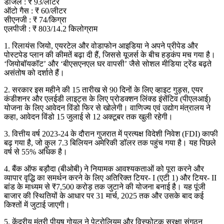
डीजल : ₹ 93/लीटर
ऑटो गैस : ₹ 60/लीटर
सीएनजी : ₹ 74/किग्रा
एलपीजी : ₹ 803/14.2 किलोग्राम
1. रिलायंस जियो, एयरटेल और वोडाफोन आइडिया ने अपने प्रीपेड और
पोस्टपेड प्लान की कीमतें बढ़ा दी हैं, जिससे यूजर्स के बीच हड़कंप मच गया है।
‘जियोबॉयकॉट’ और ‘बीएसएनएल घर वापसी’ जैसे सोशल मीडिया ट्रेंड बढ़ते
असंतोष को दर्शाते हैं।
2. सरकार इस महीने की 15 तारीख से 90 दिनों के लिए व्हाइट गुड्स, एयर
कंडीशनर और एलईडी लाइट्स के लिए प्रोडक्शन लिंक्ड इंसेंटिव (पीएलआई)
योजना के लिए आवेदन विंडो फिर से खोलेगी। वाणिज्य एवं उद्योग मंत्रालय ने
कहा, आवेदन विंडो 15 जुलाई से 12 अक्टूबर तक खुली रहेगी।
3. वित्तीय वर्ष 2023-24 के दौरान गुजरात में प्रत्यक्ष विदेशी निवेश (FDI) काफी
बढ़ गया है, जो कुल 7.3 बिलियन अमेरिकी डॉलर तक पहुंच गया है। यह पिछले
वर्ष से 55% अधिक है।
4. बैंक ऑफ बड़ौदा (बीओबी) ने नियामक आवश्यकताओं को पूरा करने और
व्यापार वृद्धि का समर्थन करने के लिए अतिरिक्त टियर- I (एटी 1) और टियर- II
बांड के माध्यम से ₹7,500 करोड़ तक जुटाने की योजना बनाई है। यह पूंजी
बाजार की स्थितियों के आधार पर 31 मार्च, 2025 तक और उसके बाद कई
किश्तों में जुटाई जाएगी।
5. केंद्रीय मंत्री पीयूष गोयल ने पेट्रोलियम और विस्फोटक सुरक्षा संगठन