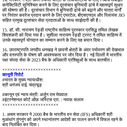
कनेक्टिविटी सुनिश्चित करने के लिए दूरसंचार बुनियादी ढांचे में महत्वपूर्ण सुधार
की घोषणा की है। दूरसंचार विभाग ने बुनियादी ढांचे को बढ़ाने और यात्रा मार्गों
पर निरंतर कवरेज प्रदान करने के लिए एयरटेल, बीएसएनएल और रिलायंस JIO
सहित प्रमुख दूरसंचार सेवा प्रदाताओं के साथ साझेदारी की है।
15. डॉ. सी. नारायण रेड्डी राष्ट्रीय साहित्य पुरस्कार प्रसिद्ध तमिल लेखक
शिवशंकरी को दिया गया है। सुशीला नारायण रेड्डी ट्रस्ट ने तमिल साहित्य में
उनके महत्वपूर्ण योगदान का सम्मान करने के लिए यह बयान दिया।
16. उपराष्ट्रपति जगदीप धनखड़ ने छावनी क्षेत्रों के अंदर पर्यावरण की देखभाल
और वनस्पति के पोषण की आवश्यकता पर जोर दिया है। नई दिल्ली में भारतीय
रक्षा संपदा सेवा के 2023 बैच के अधिकारी प्रशिक्षुओं के साथ बातचीत।
×××××××××××××××××××××××
कानूनी रिपोर्ट
#भारत के मुख्य न्यायाधीश:
श्री धनंजय वाई. चंद्रचूड़
#कानून एवं न्याय मंत्री: अर्जुन राम मेघवाल
#इंटरनेशनल कोर्ट ऑफ़ जस्टिस प्रा. : नवाफ़ सलाम
××××××××××××××××××××××
1. असम सरकार ने 2000 बैच के भारतीय वन सेवा (IFS) अधिकारी श्री
मुआंथांग तुंगनुंग को अपने स्थानांतरण आदेशों का पालन करने में विफल रहने के
बाद निलंबित कर दिया।