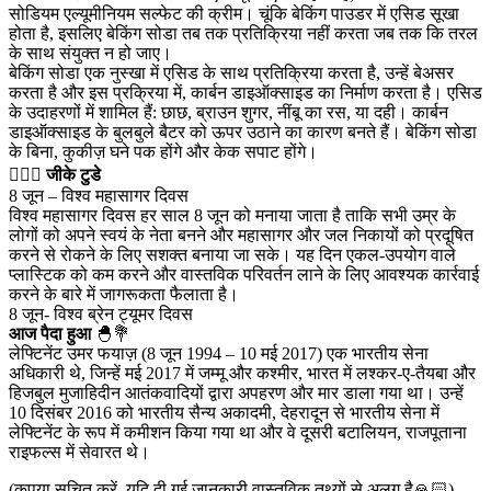
सोडियम एल्यूमीनियम सल्फेट की क्रीम। चूंकि बेकिंग पाउडर में एसिड सूखा
होता है, इसलिए बेकिंग सोडा तब तक प्रतिक्रिया नहीं करता जब तक कि तरल
के साथ संयुक्त न हो जाए।
बेकिंग सोडा एक नुस्खा में एसिड के साथ प्रतिक्रिया करता है, उन्हें बेअसर
करता है और इस प्रक्रिया में, कार्बन डाइऑक्साइड का निर्माण करता है। एसिड
के उदाहरणों में शामिल हैं: छाछ, ब्राउन शुगर, नींबू का रस, या दही। कार्बन
डाइऑक्साइड के बुलबुले बैटर को ऊपर उठाने का कारण बनते हैं। बेकिंग सोडा
के बिना, कुकीज़ घने पक होंगे और केक सपाट होंगे।
💁🏻‍♂‍
जीके टुडे
8 जून – विश्व महासागर दिवस
विश्व महासागर दिवस हर साल 8 जून को मनाया जाता है ताकि सभी उम्र के
लोगों को अपने स्वयं के नेता बनने और महासागर और जल निकायों को प्रदूषित
करने से रोकने के लिए सशक्त बनाया जा सके। यह दिन एकल-उपयोग वाले
प्लास्टिक को कम करने और वास्तविक परिवर्तन लाने के लिए आवश्यक कार्रवाई
करने के बारे में जागरूकता फैलाता है।
8 जून- विश्व ब्रेन ट्यूमर दिवस
आज पैदा हुआ
🐣💐
लेफ्टिनेंट उमर फयाज़ (8 जून 1994 – 10 मई 2017) एक भारतीय सेना
अधिकारी थे, जिन्हें मई 2017 में जम्मू और कश्मीर, भारत में लश्कर-ए-तैयबा और
हिजबुल मुजाहिदीन आतंकवादियों द्वारा अपहरण और मार डाला गया था। उन्हें
10 दिसंबर 2016 को भारतीय सैन्य अकादमी, देहरादून से भारतीय सेना में
लेफ्टिनेंट के रूप में कमीशन किया गया था और वे दूसरी बटालियन, राजपूताना
राइफल्स में सेवारत थे।
(कृपया सूचित करें, यदि दी गई जानकारी वास्तविक तथ्यों से अलग है🙏🏻)