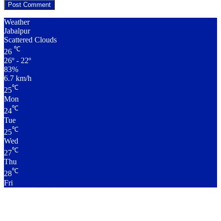
Weather
Jabalpur
Scattered Clouds
℃
26
26º - 22º
83%
6.7 km/h
℃
25
Mon
℃
24
Tue
℃
25
Wed
℃
27
Thu
℃
28
Fri
लाइव क्रिकेट स्कोर