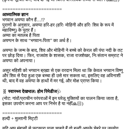
=======================
आध्यात्मिक ज्ञान
भगवान अयप्पा कौन हैं…!?
पुराणों के अनुसार, अयप्पा हरि-हर (हरिः मोहिनी और हरिः शिव के रूप में
महाविष्णु) के पुत्र हैं।
अय्या का मतलब है पिता
अयप्पन के साथ “भगवान-पिता” का अर्थ है।
अयप्पा के जन्म के बाद, शिव और मोहिनी ने बच्चे को केरल की पंपा नदी के तट
पर छोड़ दिया। फिर, राजवंश के शासक, राजा राजशेखर, निःसंतान सम्राट ने
अयप्पा को अपनाया।
असुर महिशी को भगवान ब्रह्मा से एक वरदान मिला था कि केवल भगवान विष्णु
और शिव से पैदा हुआ एक बच्चा ही उसे मार सकता था, इसलिए वह अविनाशी
थी, बाद में वह अयप्पा के हाथों में मर गई, और मोक्ष प्राप्त किया।
🧬
स्वास्थ्य देखभाल: होम रिमेडीज
🩺
(नोट: गांवों/प्राचीन परंपराओं में इन घरेलू युक्तियों का पालन किया जाता है,
इसका उपयोग करना आप पर निर्भर है या नहीं🙏🏻)
=======================
हल्दी + मुल्तानी मिट्टी
यदि आप मुंहासों से छुटकारा पाना चाहते हैं तो हल्दी आपके चेहरे पर उपयोग