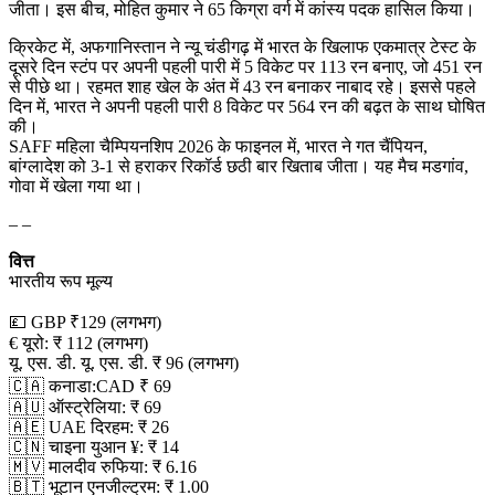
जीता। इस बीच, मोहित कुमार ने 65 किग्रा वर्ग में कांस्य पदक हासिल किया।
क्रिकेट में, अफगानिस्तान ने न्यू चंडीगढ़ में भारत के खिलाफ एकमात्र टेस्ट के
दूसरे दिन स्टंप पर अपनी पहली पारी में 5 विकेट पर 113 रन बनाए, जो 451 रन
से पीछे था। रहमत शाह खेल के अंत में 43 रन बनाकर नाबाद रहे। इससे पहले
दिन में, भारत ने अपनी पहली पारी 8 विकेट पर 564 रन की बढ़त के साथ घोषित
की।
SAFF महिला चैम्पियनशिप 2026 के फाइनल में, भारत ने गत चैंपियन,
बांग्लादेश को 3-1 से हराकर रिकॉर्ड छठी बार खिताब जीता। यह मैच मडगांव,
गोवा में खेला गया था।
– –
वित्त
भारतीय रूप मूल्य
💷 GBP ₹129 (लगभग)
€ यूरो: ₹ 112 (लगभग)
यू. एस. डी. यू. एस. डी. ₹ 96 (लगभग)
🇨🇦 कनाडा:CAD ₹ 69
🇦🇺 ऑस्ट्रेलिया: ₹ 69
🇦🇪 UAE दिरहम: ₹ 26
🇨🇳 चाइना युआन ¥: ₹ 14
🇲🇻 मालदीव रुफिया: ₹ 6.16
🇧🇹 भूटान एनजील्ट्रम: ₹ 1.00