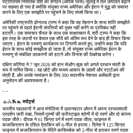
पेट्रोलियम निर्यातक देशों का संगठन (ओपेक प्लस) जुलाई में तेल उत्पादन बढ़ाने
पर सहमत हो गया है क्योंकि संयुक्त राज्य अमेरिका और ईरान ने युद्ध को समाप्त
करने के लिए एक समझौते पर पहुंचने के लिए संघर्ष किया था।
अमेरिकी राष्ट्रपति डोनाल्ड ट्रम्प ने कहा कि वह तेहरान के साथ शांति समझौते
पर पहुंचने से पहले ईरानी संपत्तियों को मुक्त नहीं करेंगे या प्रतिबंध नहीं
हटाएंगे। एक समाचार चैनल के साथ एक साक्षात्कार में, श्री ट्रम्प ने कहा कि
इस तरह के उपायों पर केवल एक सौदे को अंतिम रूप देने के बाद ही विचार किया
जाएगा। ईरान के परमाणु कार्यक्रम पर टिप्पणी करते हुए, उन्होंने कहा कि यदि
ईरान के साथ कोई समझौता हो जाता है, तो संयुक्त राज्य अमेरिका ईरान के
परमाणु से संबंधित उपकरणों को हटाने और विनाश की देखरेख करेगा।
दक्षिण कोरिया ने 7 जून 2026 को हान सेओंग-सूक को अगले प्रधान मंत्री के
रूप में नामित किया। वह छोटे और मध्यम आकार के उद्यमों और स्टार्टअप की
मंत्री हैं, और उनके नामांकन के लिए 300 सदस्यीय नेशनल असेंबली द्वारा
अनुमोदन की आवश्यकता है।
– –
🚣🚴🏇🏊
स्पोर्ट्स
भारतीय पहलवानों ने आज मंगोलिया में उलानबटार ओपन में अपना प्रभावशाली
प्रदर्शन जारी रखा, जिसमें पुरुषों की फ्रीस्टाइल श्रेणी में दो स्वर्ण और दो कांस्य
पदक जीते। दीपक ने 61 किग्रा वर्ग में स्वर्ण पदक जीता, फाइनल में
कजाकिस्तान के एसिल ऐताकिन को 6-नील से हराया। दिनेश ने 125 किग्रा
फाइनल में कजाकिस्तान के येदिगे कासिमबेक को 2-नील से हराकर स्वर्ण पदक