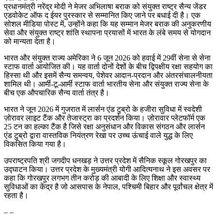
प्रधानमंत्री नरेंद्र मोदी ने मेजर अभिलाषा बराक को संयुक्त राष्ट्र सैन्य जेंडर
एडवोकेट ऑफ द ईयर पुरस्कार से सम्मानित किए जाने पर बधाई दी है। एक
सोशल मीडिया पोस्ट में, उन्होंने कहा कि यह सम्मान मेजर बराक की अनुकरणीय
सेवा और संयुक्त राष्ट्र शांति स्थापना प्रयासों में भारत के लंबे समय से योगदान
को मान्यता देता है।
भारत और संयुक्त राज्य अमेरिका ने 6 जून 2026 को हवाई में 29वीं सेना से सेना
स्टाफ वार्ता आयोजित की। यह वार्ता दोनों देशों के बीच द्विपक्षीय रक्षा सहयोग का
हिस्सा थी और इसमें सैन्य समन्वय, पेशेवर आदान-प्रदान और अंतरसंचालनीयता
शामिल थी। आर्मी-टू-आर्मी स्टाफ वार्ता भारतीय सेना और संयुक्त राज्य सेना के
बीच एक औपचारिक सैन्य वार्ता तंत्र है।
भारत ने जून 2026 में गुजरात में लार्सन एंड टुब्रो के हजीरा सुविधा में स्वदेशी
ज़ोरावर लाइट टैंक और तेजास्ट्रा का प्रदर्शन किया। ज़ोरावार प्लेटफॉर्म एक
25 टन का हल्का टैंक है जिसे रक्षा अनुसंधान और विकास संगठन और लार्सन
एंड टुब्रो द्वारा वास्तविक नियंत्रण रेखा पर उच्च ऊंचाई वाले युद्ध के लिए
विकसित किया गया है।
उपराष्ट्रपति श्री जगदीप धनखड़ ने उत्तर प्रदेश में सैनिक स्कूल गोरखपुर का
उद्घाटन किया। उत्तर प्रदेश के मुख्यमंत्री योगी आदित्यनाथ ने इस अवसर पर
कहा कि गोरखपुर लगभग तीन करोड़ की आबादी के लिए शिक्षा और स्वास्थ्य
सुविधाओं का केंद्र है जो आसपास के नेपाल, पश्चिमी बिहार और पूर्वांचल क्षेत्र में
रहता है।
– –