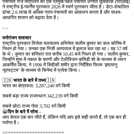
पंचायती राज मंत्रालय की एक प्रमुख पहल पंचायत उन्नति सूचकांक (पीएआई)
ने राष्ट्रीय ई-गवर्नेंस पुरस्कार 2026 में स्वर्ण पुरस्कार जीता है। डेटा-संचालित
ढांचा 2.6 लाख से अधिक ग्राम पंचायतों का आकलन करता है और साक्ष्य-
आधारित शासन को बढ़ावा देता है।
– –
मनोरंजन समाचार
राष्ट्रीय पुरस्कार विजेता मलयालम अभिनेता सलीम कुमार का कल कोच्चि में
निधन हो गया। उनका एक निजी अस्पताल में इलाज चल रहा था। वह 57 वर्ष
के थे। कुमार का शनिवार रात करीब 10.45 बजे निधन हो गया। सलीम कुमार,
जिन्होंने शुरू में नकल के चरणों और टेलीविजन कॉमेडी शो के माध्यम से ध्यान
आकर्षित किया, ने 1996 में सिद्दीकी शमीर द्वारा निर्देशित फिल्म ‘इष्टमानु
नूरुवट्टम’ के माध्यम से सिनेमा में प्रवेश किया।
🇮🇳
भारत के बारे में तथ्य
🇮🇳
भारत का क्षेत्रफल: 3,287,240 वर्ग किमी
सबसे बड़ा राज्य राजस्थान 342,239 वर्ग किमी
सबसे छोटा राज्य गोवा 3,702 वर्ग किमी
😀
दिन के बारे में सोच
–
आप केवल एक बार जीते हैं, लेकिन यदि आप इसे सही करते हैं, तो एक बार ही
पर्याप्त है।
=======================