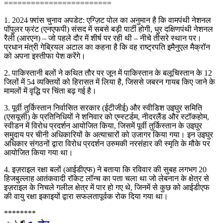
========================
1. 2024 फ़्रांस चुनाव अपडेट: एग्ज़िट पोल का अनुमान है कि वामपंथी नेशनल
पॉपुलर फ्रंट (एनएफपी) संसद में सबसे बड़ी पार्टी होगी, धुर दक्षिणपंथी नेशनल
रैली (आरएन) – जो पहले दौर में शीर्ष पर रही थी – नीचे तीसरे स्थान पर।
प्रधान मंत्री गेब्रियल अटाल का कहना है कि वह राष्ट्रपति इमैनुएल मैक्रॉन
को अपना इस्तीफा पेश करेंगे।
2. पाकिस्तानी बलों ने कथित तौर पर जून में पाकिस्तान के बलूचिस्तान के 12
जिलों में 54 व्यक्तियों को हिरासत में लिया है, जिससे जबरन गायब किए जाने के
मामलों में वृद्धि पर चिंता बढ़ गई है।
3. पूर्वी तुर्किस्तान निर्वासित सरकार (ईटीजीई) और स्वीडिश उइघुर समिति
(एसयूसी) के प्रतिनिधियों ने शनिवार को एम्स्टर्डम, नीदरलैंड और स्टॉकहोम,
स्वीडन में विरोध प्रदर्शन आयोजित किया, जिसमें पूर्वी तुर्किस्तान के उइघुर
समुदाय पर चीनी अधिकारियों के अत्याचारों को उजागर किया गया। इन उइघुर
अधिकार संगठनों द्वारा विरोध प्रदर्शन उरुमकी नरसंहार की स्मृति के मौके पर
आयोजित किया गया था।
4. इज़राइल रक्षा बलों (आईडीएफ) ने बताया कि रविवार की सुबह लगभग 20
हिजबुल्लाह आतंकवादी रॉकेट लॉन्च का पता चला था जो लेबनान के क्षेत्र से
इज़राइल के निचले गलील क्षेत्र में पार हो गए थे, जिनमें से कुछ को आईडीएफ
की वायु रक्षा इकाइयों द्वारा सफलतापूर्वक रोक दिया गया था।
********