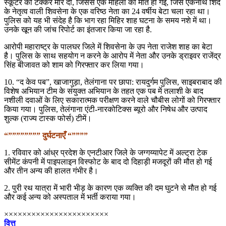
स्कूटर को टक्कर मार दी, जिससे एक महिला की मौत हो गई, जिसे एकनाथ शिंदे
के नेतृत्व वाली शिवसेना के एक वरिष्ठ नेता का 24 वर्षीय बेटा चला रहा था।
पुलिस को यह भी संदेह है कि भाग रहा मिहिर शाह घटना के समय नशे में था।
उनके खून की जांच रिपोर्ट का इंतजार किया जा रहा है.
आरोपी महाराष्ट्र के पालघर जिले में शिवसेना के उप नेता राजेश शाह का बेटा
है। पुलिस के साथ सहयोग न करने के आरोप में नेता और उनके ड्राइवर राजेंद्र
सिंह बीजावत को शाम को गिरफ्तार कर लिया गया।
10. “द केव पब”, खाजागुड़ा, तेलंगाना पर छापा: रायदुर्गम पुलिस, साइबराबाद की
विशेष अभियान टीम के संयुक्त अभियान के तहत एक पब में तलाशी के बाद
नशीली दवाओं के लिए सकारात्मक परीक्षण करने वाले चौबीस लोगों को गिरफ्तार
किया गया। पुलिस, तेलंगाना एंटी-नारकोटिक्स ब्यूरो और निषेध और उत्पाद
शुल्क (राज्य टास्क फोर्स) टीमें।
“”””””””” दुर्घटनाएँ “””””
1. रविवार को आंध्र प्रदेश के एनटीआर जिले के जग्गय्यापेट में अल्ट्रा टेक
सीमेंट कंपनी में पाइपलाइन विस्फोट के बाद दो दिहाड़ी मजदूरों की मौत हो गई
और तीन अन्य की हालत गंभीर है।
2. पुरी रथ यात्रा में भारी भीड़ के कारण एक व्यक्ति की दम घुटने से मौत हो गई
और कई अन्य को अस्पताल में भर्ती कराया गया।
×××××××××××××××××××××××
वित्त