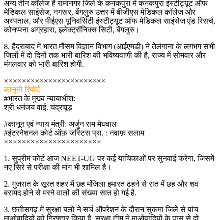
अन्य तीन कॉलेज हैं रामानगर जिले के कनकपुरा में कनकपुरा इंस्टीट्यूट ऑफ
मेडिकल साइंसेज, नगरूर, बेंगलुरु उत्तर में बीजीएस मेडिकल कॉलेज और
अस्पताल, और पीईएस यूनिवर्सिटी इंस्टीट्यूट ऑफ मेडिकल साइंसेज एंड रिसर्च,
कोनप्पना अग्रहारा, इलेक्ट्रॉनिक्स सिटी, बेंगलुरु।
8. हैदराबाद में भारत मौसम विज्ञान विभाग (आईएमडी) ने तेलंगाना के लगभग सभी
जिलों में दो दिनों तक भारी बारिश की भविष्यवाणी की है, राज्य में सोमवार और
मंगलवार को भारी बारिश होगी.
×××××××××××××××××××××××
कानूनी रिपोर्ट
#भारत के मुख्य न्यायाधीश:
श्री धनंजय वाई. चंद्रचूड़
#कानून एवं न्याय मंत्री: अर्जुन राम मेघवाल
#इंटरनेशनल कोर्ट ऑफ़ जस्टिस प्रा. : नवाफ़ सलाम
××××××××××××××××××××××
1. सुप्रीम कोर्ट आज NEET-UG पर कई याचिकाओं पर सुनवाई करेगा, जिसमें
नए सिरे से परीक्षा की मांग भी शामिल है।
2. गुजरात के सूरत शहर में छह मंजिला इमारत ढहने से रात में छह और शव
बरामद होने से मरने वालों की संख्या सात हो गई है.
3. छत्तीसगढ़ में सुरक्षा बलों ने सर्च ऑपरेशन के दौरान सुकमा जिले से पांच
माओवादियों को गिरफ्तार किया है. सुरक्षा टीम ने माओवादियों के पास से दो