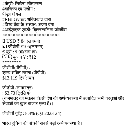
#मंत्री: निर्मला सीतारमण
#वाणिज्य एवं उद्योग :
पीयूष गोयल
#RBI Gvrnr: शक्तिकांत दास
#विश्व बैंक के अध्यक्ष: अजय बंगा
#आईएमएफ एमडी: क्रिस्टालिना जॉर्जीवा
××××××××××××××××××××××
 USD ₹ 84 (लगभग)
💷 जीबीपी ₹105(लगभग)
€ यूरो : ₹ 90(लगभग)
🇨🇳 युआन ¥ : ₹12
********
जीडीपी(पीपीपी) :
क्रय शक्ति समता (पीपीपी)
$13.119 ट्रिलियन
जीडीपी (नाममात्र)
: $3.73 ट्रिलियन
(नाममात्र का मतलब किसी देश की अर्थव्यवस्था में उत्पादित सभी वस्तुओं और
सेवाओं का कुल बाजार मूल्य है)।
जीडीपी वृद्धि : 8.4% (Q3 2023-24)
भारत दुनिया की पांचवीं सबसे बड़ी अर्थव्यवस्था है।