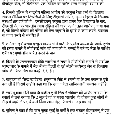
बीजीएल सेल, नौ डेटोनेटर, एक टिफिन बम समेत अन्य सामग्री बरामद की.
4. दिल्ली पुलिस ने राष्ट्रीय महिला आयोग की प्रमुख रेखा शर्मा के खिलाफ
सोशल मीडिया पर टिप्पणियों के लिए टीएमसी सांसद महुआ मोइत्रा के खिलाफ
एफआईआर दर्ज की है। एनसीडब्ल्यू प्रमुख द्वारा दायर एक शिकायत के बाद,
टीएमसी नेता पर भारतीय न्याय संहिता की धारा 79 के तहत आरोप लगाया गया
है, जो किसी महिला की गरिमा को ठेस पहुंचाने के इरादे से काम करने, हावभाव
या कार्य करने से संबंधित है।
5. तमिलनाडु में बसपा प्रमुख मायावती ने पार्टी के प्रदेश अध्यक्ष के. आर्मस्ट्रांग
की हत्या मामले में सीबीआई जांच की मांग की है. चेन्नई में मारे गए नेता के पार्थिव
शरीर पर पुष्पांजलि अर्पित करने के बाद।
6. दिल्ली के उपराज्यपाल वीके सक्सेना ने शहर में सीसीटीवी लगाने से संबंधित
भ्रष्टाचार के मामले में जेल में बंद दिल्ली के पूर्व मंत्री सत्येन्द्र जैन के खिलाफ
जांच की सिफारिश को मंजूरी दे दी है।
7. कट्टरपंथी सिख उपदेशक अमृतपाल सिंह ने अपनी मां के उस बयान से दूरी
बना ली है जिसमें उन्होंने कहा था कि उनका बेटा खालिस्तानी समर्थक नहीं है.
8. स्वयंभू बाबा भोले बाबा के वकील ए पी सिंह ने रविवार को आरोप लगाया कि
गवाहों ने उन्हें बताया कि 2 जुलाई को हाथरस ‘सत्संग’ के दौरान कुछ लोगों ने
भीड़ में जहरीले पदार्थ वाले डिब्बे खोल दिए, जिससे भगदड़ मच गई।
9. पुलिस ने कहा है कि कल सुबह मुंबई के वर्ली में तेज रफ्तार बीएमडब्ल्यू ने एक