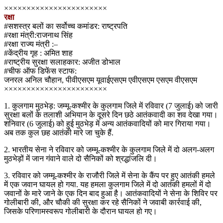
×××××××××××××××××××××××
रक्षा
#सशस्त्र बलों का सर्वोच्च कमांडर: राष्ट्रपति
#रक्षा मंत्री:राजनाथ सिंह
#रक्षा राज्य मंत्री :–
#केंद्रीय गृह : अमित शाह
#राष्ट्रीय सुरक्षा सलाहकार: अजीत डोभाल
#चीफ ऑफ डिफेंस स्टाफ:
जनरल अनिल चौहान, पीवीएसएम यूवाईएसएम एवीएसएम एसएम वीएसएम
×××××××××××××××××××××××
1. कुलगाम मुठभेड़: जम्मू-कश्मीर के कुलगाम जिले में रविवार (7 जुलाई) को जारी
सुरक्षा बलों के तलाशी अभियान के दूसरे दिन छठे आतंकवादी का शव देखा गया।
शनिवार (6 जुलाई) को हुई मुठभेड़ में अन्य आतंकवादियों को मार गिराया गया।
अब तक कुल छह आतंकी मारे जा चुके हैं.
2. भारतीय सेना ने रविवार को जम्मू-कश्मीर के कुलगाम जिले में दो अलग-अलग
मुठभेड़ों में जान गंवाने वाले दो सैनिकों को श्रद्धांजलि दी।
3. रविवार को जम्मू-कश्मीर के राजौरी जिले में सेना के कैंप पर हुए आतंकी हमले
में एक जवान घायल हो गया. यह हमला कुलगाम जिले में दो आतंकी हमलों में दो
जवानों के मारे जाने के एक दिन बाद हुआ है। आतंकवादियों ने सेना के शिविर पर
गोलीबारी की, और चौकी की सुरक्षा कर रहे सैनिकों ने जवाबी कार्रवाई की,
जिसके परिणामस्वरूप गोलीबारी के दौरान घायल हो गए।