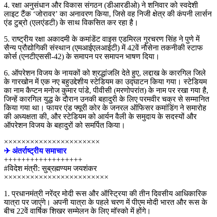
4. रक्षा अनुसंधान और विकास संगठन (डीआरडीओ) ने शनिवार को स्वदेशी
लाइट टैंक ‘जोरावर’ का अनावरण किया, जिसे वह निजी क्षेत्र की कंपनी लार्सन
एंड टुब्रो (एलएंडटी) के साथ विकसित कर रहा है।
5. राष्ट्रीय रक्षा अकादमी के कमांडेंट वाइस एडमिरल गुरचरण सिंह ने पुणे में
सैन्य प्रौद्योगिकी संस्थान (एमआईएलआईटी) में 42वें नौसेना तकनीकी स्टाफ
कोर्स (एनटीएससी-42) के समापन पर समापन भाषण दिया।
6. ऑपरेशन विजय के नायकों को श्रद्धांजलि देते हुए, लद्दाख के कारगिल जिले
के गारखोन में एक नए बहुउद्देशीय स्टेडियम का उद्घाटन किया गया। स्टेडियम
का नाम कैप्टन मनोज कुमार पांडे, पीवीसी (मरणोपरांत) के नाम पर रखा गया है,
जिन्हें कारगिल युद्ध के दौरान उनकी बहादुरी के लिए परमवीर चक्र से सम्मानित
किया गया था। फायर एंड फ्यूरी कोर के जनरल ऑफिसर कमांडिंग ने समारोह
की अध्यक्षता की, और स्टेडियम को आर्यन वैली के समुदाय के सदस्यों और
ऑपरेशन विजय के बहादुरों को समर्पित किया।
××××××××××××××××××××××
✈ अंतर्राष्ट्रीय समाचार
++++++++++++++++++
#विदेश मंत्री: सुब्रह्मण्यम जयशंकर
××××××××××××××××××××××××
1. प्रधानमंत्री नरेंद्र मोदी रूस और ऑस्ट्रिया की तीन दिवसीय आधिकारिक
यात्रा पर जाएंगे। अपनी यात्रा के पहले चरण में पीएम मोदी भारत और रूस के
बीच 22वें वार्षिक शिखर सम्मेलन के लिए मॉस्को में होंगे।