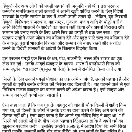
हिंदुओं और अन्य लोगों को पगड़ी पहनने की अनुमति नहीं थी। इस प्रकार
कमजोर मानसिकता वाली आबादी ने अपनी खुशी अर्जित करने के लिए विदेशी
शासकों के प्रति समर्पण के रूप में अपनी पगड़ी उतार दी। लेकिन, दृढ़ निश्चयी
हिंदुओं, विशेषकर राजस्थान, महाराष्ट्र, गुजरात, पंजाब आदि के योद्धा वर्गों ने
अपने विदेशी शासकों के आदेशों का पालन नहीं किया और अपनी विरासत और
सम्मान को बनाए रखने के लिए अपने सिर को पगड़ी से ढक कर रखा। इस
प्रकार उन्होंने अपने जीवन का बलिदान देने और बहुत सारे रक्त का बलिदान देने
के बावजूद पुरानी भारतीय विरासत और सम्मान को बनाए रखने और संरक्षित
करने के विदेशी शासकों के आदेशों के खिलाफ विद्रोह किया।
इस प्रकार पगड़ी एक सिख के धर्म, पंथ, राजनीति, नस्ल और राष्ट्र का एक
लेख बन गई। उनके आदर्श व्यवहार के कारण, भारत में पगड़ीधारी सिख को
सम्मानपूर्वक *सरदार* (प्रमुख या नेता) के रूप में संबोधित किया जाने लगा।
सिखों के लिए उनकी पगड़ी पोशाक का एक अभिन्न अंग है, उनकी पहचान है और
गुरुओं के प्रति उनके दायित्व की निरंतर याद दिलाती है। यह पहनने वाले से एक
निश्चित मानक व्यवहार का पालन करने की अपेक्षा करता है। इसे साहस और
सम्मान का प्रतीक भी माना जाता है।
ऐसा कहा जाता है कि जब गुरु तेग बहादुर को चांदनी चौक दिल्ली में शहीद किया
गया था, तो दिल्ली के लोगों ने उनके शव पर दावा करने के लिए आगे आने की
हिम्मत नहीं की। ऐसा कहा जाता है कि अगले गुरु गोबिंद सिंह ने कहा था, ” मैं
सिखों को लाखों लोगों के बीच अलग पहचान दिलाऊंगा ताकि वे अपने धर्म का
खुलकर प्रदर्शन करें”। इसलिए उन्होंने 1699 ई. में आदेश दिया कि सभी सिख
पगड़ी पहनेंगे, तलवारें रखेंगे और ढोल पीटेंगे, जो आम लोगों के लिए वर्जित है।