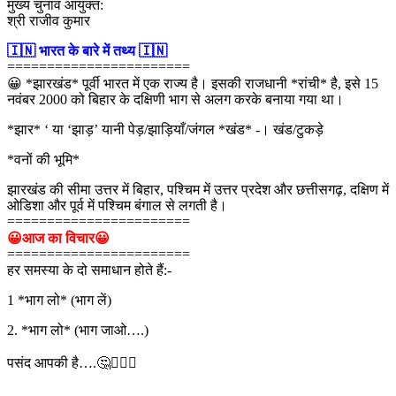
मुख्य चुनाव आयुक्त:
श्री राजीव कुमार
🇮🇳 भारत के बारे में तथ्य 🇮🇳
=======================
😀 *झारखंड* पूर्वी भारत में एक राज्य है। इसकी राजधानी *रांची* है, इसे 15
नवंबर 2000 को बिहार के दक्षिणी भाग से अलग करके बनाया गया था।
*झार* ‘ या ‘झाड़’ यानी पेड़/झाड़ियाँ/जंगल *खंड* -। खंड/टुकड़े
*वनों की भूमि*
झारखंड की सीमा उत्तर में बिहार, पश्चिम में उत्तर प्रदेश और छत्तीसगढ़, दक्षिण में
ओडिशा और पूर्व में पश्चिम बंगाल से लगती है।
=======================
😀आज का विचार😀
=======================
हर समस्या के दो समाधान होते हैं:-
1 *भाग लो* (भाग लें)
2. *भाग लो* (भाग जाओ….)
पसंद आपकी है….🤔💁🏻‍♂️