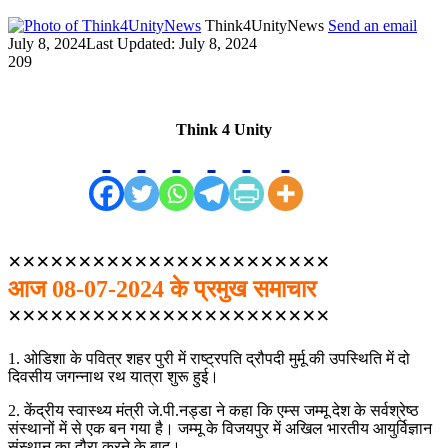
Think4UnityNews
Send an email
July 8, 2024
Last Updated: July 8, 2024
209
Think 4 Unity
×××××××××××××××××××××××
आज 08-07-2024 के प्रमुख समाचार
×××××××××××××××××××××××
1. ओडिशा के पवित्र शहर पुरी में राष्ट्रपति द्रौपदी मुर्मू की उपस्थिति में दो
दिवसीय जगन्नाथ रथ यात्रा शुरू हुई।
2. केंद्रीय स्वास्थ्य मंत्री जे.पी.नड्डा ने कहा कि एम्स जम्मू देश के सर्वश्रेष्ठ
संस्थानों में से एक बन गया है। जम्मू के विजयपुर में अखिल भारतीय आयुर्विज्ञान
संस्थान का दौरा करने के बाद।