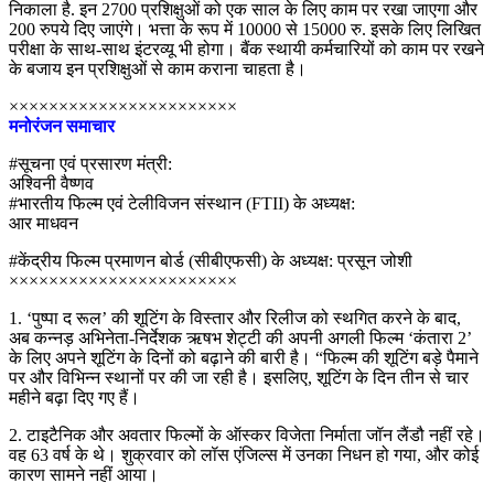
निकाला है. इन 2700 प्रशिक्षुओं को एक साल के लिए काम पर रखा जाएगा और
200 रुपये दिए जाएंगे। भत्ता के रूप में 10000 से 15000 रु. इसके लिए लिखित
परीक्षा के साथ-साथ इंटरव्यू भी होगा। बैंक स्थायी कर्मचारियों को काम पर रखने
के बजाय इन प्रशिक्षुओं से काम कराना चाहता है।
×××××××××××××××××××××××
मनोरंजन समाचार
#सूचना एवं प्रसारण मंत्री:
अश्विनी वैष्णव
#भारतीय फिल्म एवं टेलीविजन संस्थान (FTII) के अध्यक्ष:
आर माधवन
#केंद्रीय फिल्म प्रमाणन बोर्ड (सीबीएफसी) के अध्यक्ष: प्रसून जोशी
×××××××××××××××××××××××
1. ‘पुष्पा द रूल’ की शूटिंग के विस्तार और रिलीज को स्थगित करने के बाद,
अब कन्नड़ अभिनेता-निर्देशक ऋषभ शेट्टी की अपनी अगली फिल्म ‘कंतारा 2’
के लिए अपने शूटिंग के दिनों को बढ़ाने की बारी है। “फिल्म की शूटिंग बड़े पैमाने
पर और विभिन्न स्थानों पर की जा रही है। इसलिए, शूटिंग के दिन तीन से चार
महीने बढ़ा दिए गए हैं।
2. टाइटैनिक और अवतार फिल्मों के ऑस्कर विजेता निर्माता जॉन लैंडौ नहीं रहे।
वह 63 वर्ष के थे। शुक्रवार को लॉस एंजिल्स में उनका निधन हो गया, और कोई
कारण सामने नहीं आया।