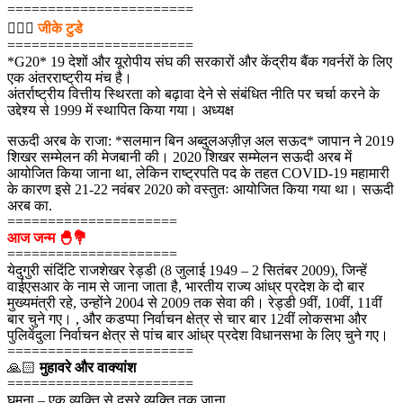
=======================
💁🏻‍♂‍
जीके टुडे
=======================
*G20* 19 देशों और यूरोपीय संघ की सरकारों और केंद्रीय बैंक गवर्नरों के लिए
एक अंतरराष्ट्रीय मंच है।
अंतर्राष्ट्रीय वित्तीय स्थिरता को बढ़ावा देने से संबंधित नीति पर चर्चा करने के
उद्देश्य से 1999 में स्थापित किया गया। अध्यक्ष
सऊदी अरब के राजा: *सलमान बिन अब्दुलअज़ीज़ अल सऊद* जापान ने 2019
शिखर सम्मेलन की मेजबानी की। 2020 शिखर सम्मेलन सऊदी अरब में
आयोजित किया जाना था, लेकिन राष्ट्रपति पद के तहत COVID-19 महामारी
के कारण इसे 21-22 नवंबर 2020 को वस्तुतः आयोजित किया गया था। सऊदी
अरब का.
=====================
आज जन्म 🐣💐
=====================
येदुगुरी संदिंटि राजशेखर रेड्डी (8 जुलाई 1949 – 2 सितंबर 2009), जिन्हें
वाईएसआर के नाम से जाना जाता है, भारतीय राज्य आंध्र प्रदेश के दो बार
मुख्यमंत्री रहे, उन्होंने 2004 से 2009 तक सेवा की। रेड्डी 9वीं, 10वीं, 11वीं
बार चुने गए। , और कडप्पा निर्वाचन क्षेत्र से चार बार 12वीं लोकसभा और
पुलिवेंदुला निर्वाचन क्षेत्र से पांच बार आंध्र प्रदेश विधानसभा के लिए चुने गए।
=======================
🙏🏻
मुहावरे और वाक्यांश
=======================
घूमना – एक व्यक्ति से दूसरे व्यक्ति तक जाना