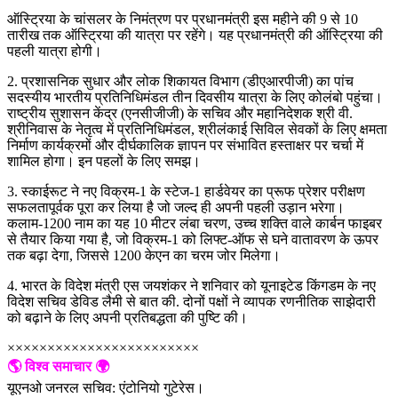
ऑस्ट्रिया के चांसलर के निमंत्रण पर प्रधानमंत्री इस महीने की 9 से 10
तारीख तक ऑस्ट्रिया की यात्रा पर रहेंगे। यह प्रधानमंत्री की ऑस्ट्रिया की
पहली यात्रा होगी।
2. प्रशासनिक सुधार और लोक शिकायत विभाग (डीएआरपीजी) का पांच
सदस्यीय भारतीय प्रतिनिधिमंडल तीन दिवसीय यात्रा के लिए कोलंबो पहुंचा।
राष्ट्रीय सुशासन केंद्र (एनसीजीजी) के सचिव और महानिदेशक श्री वी.
श्रीनिवास के नेतृत्व में प्रतिनिधिमंडल, श्रीलंकाई सिविल सेवकों के लिए क्षमता
निर्माण कार्यक्रमों और दीर्घकालिक ज्ञापन पर संभावित हस्ताक्षर पर चर्चा में
शामिल होगा। इन पहलों के लिए समझ।
3. स्काईरूट ने नए विक्रम-1 के स्टेज-1 हार्डवेयर का प्रूफ प्रेशर परीक्षण
सफलतापूर्वक पूरा कर लिया है जो जल्द ही अपनी पहली उड़ान भरेगा।
कलाम-1200 नाम का यह 10 मीटर लंबा चरण, उच्च शक्ति वाले कार्बन फाइबर
से तैयार किया गया है, जो विक्रम-1 को लिफ्ट-ऑफ से घने वातावरण के ऊपर
तक बढ़ा देगा, जिससे 1200 केएन का चरम जोर मिलेगा।
4. भारत के विदेश मंत्री एस जयशंकर ने शनिवार को यूनाइटेड किंगडम के नए
विदेश सचिव डेविड लैमी से बात की. दोनों पक्षों ने व्यापक रणनीतिक साझेदारी
को बढ़ाने के लिए अपनी प्रतिबद्धता की पुष्टि की।
××××××××××××××××××××××××
🌎 विश्व समाचार 🌍
यूएनओ जनरल सचिव: एंटोनियो गुटेरेस।