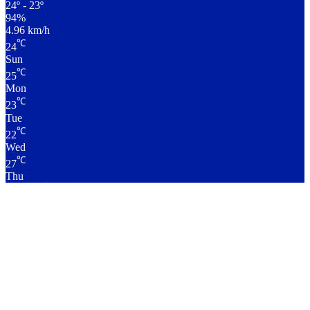
24º - 23º
94%
4.96 km/h
℃
24
Sun
℃
25
Mon
℃
23
Tue
℃
22
Wed
℃
27
Thu
लाइव क्रिकेट स्कोर