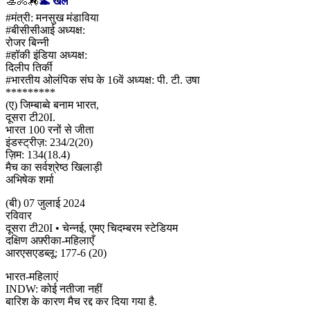
🚣🚴🏇
🏊 खेल
#मंत्री: मनसुख मंडाविया
#बीसीसीआई अध्यक्ष:
रोजर बिन्नी
#हॉकी इंडिया अध्यक्ष:
दिलीप तिर्की
#भारतीय ओलंपिक संघ के 16वें अध्यक्ष: पी. टी. उषा
*********
(ए) जिम्बाब्वे बनाम भारत,
दूसरा टी20I.
भारत 100 रनों से जीता
इंडस्ट्रीज़: 234/2(20)
ज़िम: 134(18.4)
मैच का सर्वश्रेष्ठ खिलाड़ी
अभिषेक शर्मा
(बी) 07 जुलाई 2024
रविवार
दूसरा टी20I • चेन्नई, एमए चिदम्बरम स्टेडियम
दक्षिण अफ़्रीका-महिलाएँ
आरएसएडब्लू: 177-6 (20)
भारत-महिलाएं
INDW: ​​कोई नतीजा नहीं
बारिश के कारण मैच रद्द कर दिया गया है.