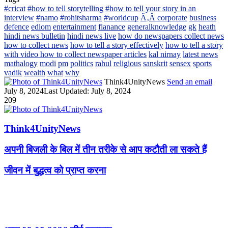
#cricat
#how to tell storytelling
#how to tell your story in an
interview
#namo
#rohitsharma
#worldcup
Ã‚Â corporate
business
defence
ediom
entertainment
fianance
generalknowledge
gk
heath
hindi news bulletin
hindi news live
how do newspapers collect news
how to collect news
how to tell a story effectively
how to tell a story
with video how to collect newspaper articles
kal nirnay
latest news
mathalogy
modi
pm
politics
rahul
religious
sanskrit
sensex
sports
vadik
wealth
what
why
Think4UnityNews
Send an email
July 8, 2024
Last Updated: July 8, 2024
209
Think4UnityNews
अपनी बिजली के बिल में तीन तरीके से आप कटौती ला सकते हैं
जीवन में बुद्धत्व को प्राप्त करना
Related Articles