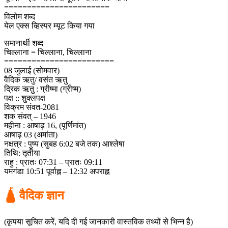
=======================
विलोम शब्द
येल एक्स व्हिस्पर म्यूट किया गया
समानार्थी शब्द
चिल्लाना = चिल्लाना, चिल्लाना
========================
08 जुलाई (सोमवार)
वैदिक ऋतु/ वसंत ऋतु
द्रिक ऋतु : ग्रीष्मा (ग्रीष्म)
पक्ष :: शुक्लपक्ष
विक्रम संवत-2081
शक संवत् – 1946
महीना : आषाढ़ 16, (पूर्णिमांत)
आषाढ़ 03 (अमांता)
नक्षत्र : पुष्य (सुबह 6:02 बजे तक) आश्लेषा
तिथि: तृतीया
राहु : प्रातः 07:31 – प्रातः 09:11
यमगंडा 10:51 पूर्वाह्न – 12:32 अपराह्न
🛕 वैदिक ज्ञान
(कृपया सूचित करें, यदि दी गई जानकारी वास्तविक तथ्यों से भिन्न है)