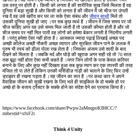
उस वस्तु पर होती है। किसी को लगता है की शारीरिक सुख जिसे मिलता है वह
दुनिया में बड़ा सुखी है और किसी को लगता है की जीवन में जो चीज पर उंगली
रख दें वह उसे खरीद कर घर ला सके ऐसा संबंध और
जीवन साथी
मिले तो
उसकी दुनिया सुखी हो जाए ।पर सब कुछ व्यर्थ है ।जीवन में जिस समय पर जो
चीज चाहिए अगर वह उसे समय मिल जाती है तो उसकी कीमत होती है और जो
चीज समय पर नहीं मिल पाती वह लोगों को हमेशा बेकार लगती है निंदनीय लगती
है ।परंतु हमेशा ऐसा नहीं होता है। आजकल ज्यादा पढ़ाई लिखाई अच्छा पद
अच्छी कॉलेज अच्छी नौकरी अच्छा व्यापार और सुरक्षित जीवन पाने के ललक में
पुरुष भी स्वयं को ढीला पोला रख लेता है ।जिसका अंजाम उसे शादी के बाद
देखने को मिलता है ।जबकि मर्द और घोड़े की खुराक अगर सही रहे तो 70 साल
तक बूढ़ा नहीं होता ऐसा सभी कहते हैं ।मगर जिन लोगों के पास केवल करियर
बनाने के लिए और कुछ नहीं दिखता हुआ सब कुछ त्याग कर एक तपस्वी की तरह
मंजिल तो पा लेते हैं लेकिन उनकी मर्सिडीज़ गाड़ी को चलाने के लिए फिर उन्हें
ड्राइवर ही रखना पड़ता है ।यह जीवन का सार है ।पर कथा कार ने अपने
वैवाहिक जीवन को सुखी रखना के लिए भले ही साइकिल के दो चक्के हो पर
अच्छे हो के बजाय ट्रैक्टर के चक्के होने का संदेश देने का प्रयास किया है।
https://www.facebook.com/share/Pwpw2aMnqpoKB8CC/?
mibextid=xfxF2i
Think 4 Unity