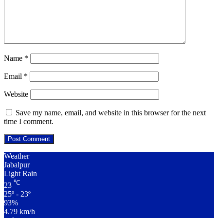
Name
*
Email
*
Website
Save my name, email, and website in this browser for the next
time I comment.
Weather
Jabalpur
Light Rain
℃
23
25º - 23º
93%
4.79 km/h