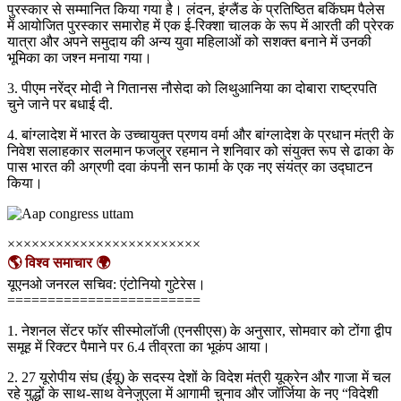
पुरस्कार से सम्मानित किया गया है। लंदन, इंग्लैंड के प्रतिष्ठित बकिंघम पैलेस
में आयोजित पुरस्कार समारोह में एक ई-रिक्शा चालक के रूप में आरती की प्रेरक
यात्रा और अपने समुदाय की अन्य युवा महिलाओं को सशक्त बनाने में उनकी
भूमिका का जश्न मनाया गया।
3. पीएम नरेंद्र मोदी ने गितानस नौसेदा को लिथुआनिया का दोबारा राष्ट्रपति
चुने जाने पर बधाई दी.
4. बांग्लादेश में भारत के उच्चायुक्त प्रणय वर्मा और बांग्लादेश के प्रधान मंत्री के
निवेश सलाहकार सलमान फजलुर रहमान ने शनिवार को संयुक्त रूप से ढाका के
पास भारत की अग्रणी दवा कंपनी सन फार्मा के एक नए संयंत्र का उद्घाटन
किया।
××××××××××××××××××××××××
🌎 विश्व समाचार 🌍
यूएनओ जनरल सचिव: एंटोनियो गुटेरेस।
========================
1. नेशनल सेंटर फॉर सीस्मोलॉजी (एनसीएस) के अनुसार, सोमवार को टोंगा द्वीप
समूह में रिक्टर पैमाने पर 6.4 तीव्रता का भूकंप आया।
2. 27 यूरोपीय संघ (ईयू) के सदस्य देशों के विदेश मंत्री यूक्रेन और गाजा में चल
रहे युद्धों के साथ-साथ वेनेजुएला में आगामी चुनाव और जॉर्जिया के नए “विदेशी