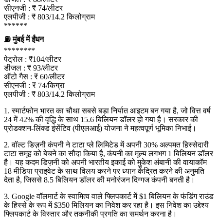
सीएनजी : ₹ 74/लीटर
एलपीजी : ₹ 803/14.2 किलोग्राम
******
⛽ मुंबई में ईंधन
********
पेट्रोल : ₹104/लीटर
डीजल : ₹ 93/लीटर
ऑटो गैस : ₹ 60/लीटर
सीएनजी : ₹ 74/किग्रा
एलपीजी : ₹ 803/14.2 किलोग्राम
1. स्मार्टफोन भारत का चौथा सबसे बड़ा निर्यात आइटम बन गया है, जो वित्त वर्ष
24 में 42% की वृद्धि के साथ 15.6 बिलियन डॉलर हो गया है। सरकार की
प्रोडक्शन-लिंक्ड इंसेंटिव (पीएलआई) योजना ने महत्वपूर्ण भूमिका निभाई।
2. वॉल्ट डिज़नी कंपनी ने टाटा प्ले लिमिटेड में अपनी 30% अल्पमत हिस्सेदारी
टाटा समूह को बेचने का सौदा किया है, कंपनी का मूल्य लगभग 1 बिलियन डॉलर
है। यह कदम डिज़नी को अपनी भारतीय इकाई को मुकेश अंबानी की वायाकॉम
18 मीडिया प्राइवेट के साथ विलय करने पर ध्यान केंद्रित करने की अनुमति
देता है, जिससे 8.5 बिलियन डॉलर की मनोरंजन दिग्गज कंपनी बनती है।
3. Google वॉलमार्ट के स्वामित्व वाले फ्लिपकार्ट में $1 बिलियन के फंडिंग राउंड
के हिस्से के रूप में $350 मिलियन का निवेश कर रहा है। इस निवेश का उद्देश्य
फ्लिपकार्ट के विस्तार और तकनीकी प्रगति का समर्थन करना है।