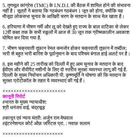
5. तृणमूल कांग्रेस (TMC) के I.N.D.I. की बैठक में शामिल होने की संभावना
नहीं है। सूत्रों ने बताया कि गठबंधन गठबंधन 1 जून को होगा, क्योंकि यह
मौजूदा लोकसभा चुनाव के आखिरी चरण के मतदान के साथ मेल खाता है।
6. हरियाणा में भीषण गर्मी और लू को देखते हुए राज्य के बाल वाटिका से लेकर
12वीं कक्षा तक के सभी स्कूलों में आज से 30 जून तक ग्रीष्मकालीन अवकाश
घोषित कर दिया गया है.
7. भीषण चक्रवाती तूफान रेमल कमजोर होकर चक्रवाती तूफान में तब्दील;
भारी से बहुत भारी बारिश के पूर्वानुमान के बाद पश्चिम बंगाल हाई अलर्ट पर है।
8. इस महीने की 25 तारीख को दिल्ली में हुए आम चुनाव के मतदान के बाद
ईवीएम और वीवीपैट मशीनों के लिए दो स्तरीय सुरक्षा व्यवस्था लागू की गई है.
दिल्ली के मुख्य निर्वाचन अधिकारी पी. कृष्णमूर्ति ने घोषणा की कि मतदान के
सुरक्षा प्रोटोकॉल के तहत ये व्यवस्थाएं की गई हैं।
×××××××××××××××××××××××
कानूनी रिपोर्ट
#भारत के मुख्य न्यायाधीश:
श्री धनंजय वाई. चंद्रचूड़
#कानून एवं न्याय मंत्री: अर्जुन राम मेघवाल
#इंटरनेशनल कोर्ट ऑफ़ जस्टिस प्रा. : नवाफ़ सलाम
××××××××××××××××××××××