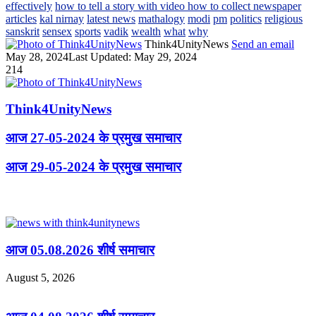
effectively
how to tell a story with video how to collect newspaper
articles
kal nirnay
latest news
mathalogy
modi
pm
politics
religious
sanskrit
sensex
sports
vadik
wealth
what
why
Think4UnityNews
Send an email
May 28, 2024
Last Updated: May 29, 2024
214
Think4UnityNews
आज 27-05-2024 के प्रमुख समाचार
आज 29-05-2024 के प्रमुख समाचार
Related Articles
आज 05.08.2026 शीर्ष समाचार
August 5, 2026