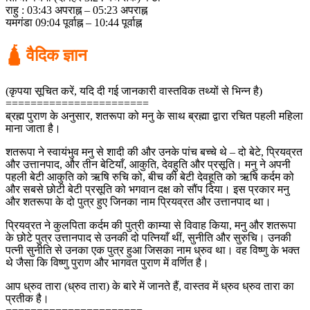
राहु : 03:43 अपराह्न – 05:23 अपराह्न
यमगंडा 09:04 पूर्वाह्न – 10:44 पूर्वाह्न
🛕 वैदिक ज्ञान
(कृपया सूचित करें, यदि दी गई जानकारी वास्तविक तथ्यों से भिन्न है)
=======================
ब्रह्म पुराण के अनुसार, शतरूपा को मनु के साथ ब्रह्मा द्वारा रचित पहली महिला
माना जाता है।
शतरूपा ने स्वायंभुव मनु से शादी की और उनके पांच बच्चे थे – दो बेटे, प्रियव्रत
और उत्तानपाद, और तीन बेटियाँ, आकुति, देवहुति और प्रसूति। मनु ने अपनी
पहली बेटी आकुति को ऋषि रुचि को, बीच की बेटी देवहूति को ऋषि कर्दम को
और सबसे छोटी बेटी प्रसूति को भगवान दक्ष को सौंप दिया। इस प्रकार मनु
और शतरूपा के दो पुत्र हुए जिनका नाम प्रियव्रत और उत्तानपाद था।
प्रियव्रत ने कुलपिता कर्दम की पुत्री काम्या से विवाह किया, मनु और शतरूपा
के छोटे पुत्र उत्तानपाद से उनकी दो पत्नियाँ थीं, सुनीति और सुरुचि। उनकी
पत्नी सुनीति से उनका एक पुत्र हुआ जिसका नाम ध्रुव था। वह विष्णु के भक्त
थे जैसा कि विष्णु पुराण और भागवत पुराण में वर्णित है।
आप ध्रुव तारा (ध्रुव तारा) के बारे में जानते हैं, वास्तव में ध्रुव ध्रुव तारा का
प्रतीक है।