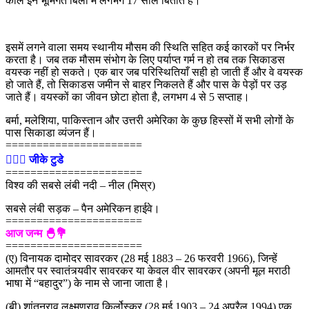
काल इन भूमिगत बिलों में लगभग 17 साल बिताते हैं।
इसमें लगने वाला समय स्थानीय मौसम की स्थिति सहित कई कारकों पर निर्भर
करता है। जब तक मौसम संभोग के लिए पर्याप्त गर्म न हो तब तक सिकाडस
वयस्क नहीं हो सकते। एक बार जब परिस्थितियाँ सही हो जाती हैं और वे वयस्क
हो जाते हैं, तो सिकाडस जमीन से बाहर निकलते हैं और पास के पेड़ों पर उड़
जाते हैं। वयस्कों का जीवन छोटा होता है, लगभग 4 से 5 सप्ताह।
बर्मा, मलेशिया, पाकिस्तान और उत्तरी अमेरिका के कुछ हिस्सों में सभी लोगों के
पास सिकाडा व्यंजन हैं।
======================
💁🏻‍♂‍ जीके टुडे
======================
विश्व की सबसे लंबी नदी – नील (मिस्र)
सबसे लंबी सड़क – पैन अमेरिकन हाईवे।
======================
आज जन्म 🐣💐
======================
(ए) विनायक दामोदर सावरकर (28 मई 1883 – 26 फरवरी 1966), जिन्हें
आमतौर पर स्वातंत्र्यवीर सावरकर या केवल वीर सावरकर (अपनी मूल मराठी
भाषा में “बहादुर”) के नाम से जाना जाता है।
(बी) शांतनुराव लक्ष्मणराव किर्लोस्कर (28 मई 1903 – 24 अप्रैल 1994) एक