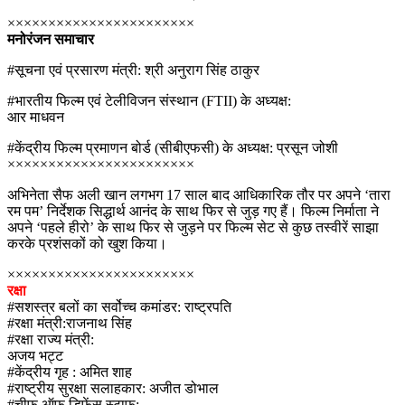
×××××××××××××××××××××××
मनोरंजन समाचार
#सूचना एवं प्रसारण मंत्री: श्री अनुराग सिंह ठाकुर
#भारतीय फिल्म एवं टेलीविजन संस्थान (FTII) के अध्यक्ष:
आर माधवन
#केंद्रीय फिल्म प्रमाणन बोर्ड (सीबीएफसी) के अध्यक्ष: प्रसून जोशी
×××××××××××××××××××××××
अभिनेता सैफ अली खान लगभग 17 साल बाद आधिकारिक तौर पर अपने ‘तारा
रम पम’ निर्देशक सिद्धार्थ आनंद के साथ फिर से जुड़ गए हैं। फिल्म निर्माता ने
अपने ‘पहले हीरो’ के साथ फिर से जुड़ने पर फिल्म सेट से कुछ तस्वीरें साझा
करके प्रशंसकों को खुश किया।
×××××××××××××××××××××××
रक्षा
#सशस्त्र बलों का सर्वोच्च कमांडर: राष्ट्रपति
#रक्षा मंत्री:राजनाथ सिंह
#रक्षा राज्य मंत्री:
अजय भट्ट
#केंद्रीय गृह : अमित शाह
#राष्ट्रीय सुरक्षा सलाहकार: अजीत डोभाल
#चीफ ऑफ डिफेंस स्टाफ: