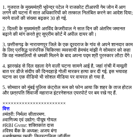
1. गुजरात के मुख्यमंत्री भूपेन्द्र पटेल ने राजकोट टीआरपी गेम जोन में आग
लगने की घटना में सात अधिकारियों को तत्काल निलंबित करने का आदेश दिया;
मरने वालों की संख्या बढ़कर 30 हो गई.
2. दिल्ली के मुख्यमंत्री अरविंद केजरीवाल ने सात दिन की अंतरिम जमानत
बढ़ाने की मांग करते हुए सुप्रीम कोर्ट में अपील दायर की।
3. छत्तीसगढ़ के नारायणपुर जिले के एक दूरदराज के गांव से अपने शानदार काम
के लिए प्रसिद्ध पारंपरिक चिकित्सा व्यवसायी हेमचंद मांझी ने सोमवार को कहा
कि वह नक्सलियों से धमकी मिलने के बाद अपना पद्म श्री पुरस्कार लौटा देंगे।
4. झारखंड से दिल दहला देने वाली घटना सामने आई है, जहां रांची में मामूली
बात पर डीजे संदीप की दिनदहाड़े गोली मारकर हत्या कर दी गई. इस भयावह
घटना का एक वीडियो भी सोशल मीडिया पर वायरल हो गया है.
5. सोमवार को मुंबई पुलिस कंट्रोल रूम को फोन आया कि शहर के ताज होटल
और छत्रपति शिवाजी महाराज इंटरनेशनल एयरपोर्ट पर बम रखे गए हैं.
×××××××××××××××××××××××
वित्त
#मंत्री: निर्मला सीतारमण.
#वाणिज्य एवं उद्योग: पीयूष गोयल
#RBI Gvrnr: शक्तिकांत दास
#विश्व बैंक के अध्यक्ष: अजय बंगा
#आईएमएफ एमडी: क्रिस्टालिना जॉर्जीवा