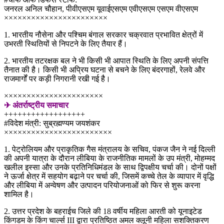
जनरल अनिल चौहान, पीवीएसएम यूवाईएसएम एवीएसएम एसएम वीएसएम
×××××××××××××××××××××××
1. भारतीय नौसेना और पश्चिम बंगाल सरकार चक्रवात प्रभावित क्षेत्रों में
उभरती स्थितियों से निपटने के लिए तैयार हैं।
2. भारतीय तटरक्षक बल ने भी किसी भी आपात स्थिति के लिए अपनी संपत्ति
तैनात की है। किसी भी अप्रिय घटना से बचने के लिए बंदरगाहों, रेलवे और
राजमार्गों पर कड़ी निगरानी रखी गई है।
××××××××××××××××××××××
✈ अंतर्राष्ट्रीय समाचार
++++++++++++++++++
#विदेश मंत्री: सुब्रह्मण्यम जयशंकर
××××××××××××××××××××××××
1. पेट्रोलियम और प्राकृतिक गैस मंत्रालय के सचिव, पंकज जैन ने नई दिल्ली
की अपनी यात्रा के दौरान लीबिया के राजनीतिक मामलों के उप मंत्री, मोहम्मद
खलील इस्सा और उनके प्रतिनिधिमंडल के साथ द्विपक्षीय चर्चा की। दोनों पक्षों
ने ऊर्जा क्षेत्र में सहयोग बढ़ाने पर चर्चा की, जिसमें कच्चे तेल के व्यापार में वृद्धि
और लीबिया में अन्वेषण और उत्पादन परियोजनाओं को फिर से शुरू करना
शामिल है।
2. उत्तर प्रदेश के बहराईच जिले की 18 वर्षीय महिला आरती को यूनाइटेड
किंगडम के किंग चार्ल्स III द्वारा प्रतिष्ठित अमल क्लूनी महिला सशक्तिकरण