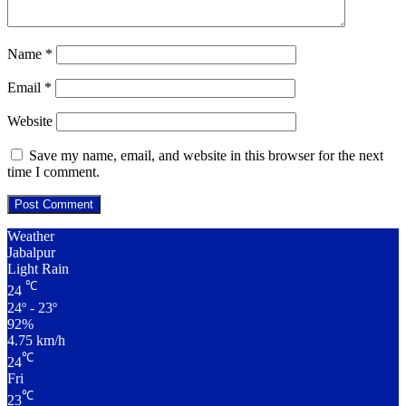
Name
*
Email
*
Website
Save my name, email, and website in this browser for the next
time I comment.
Weather
Jabalpur
Light Rain
℃
24
24º - 23º
92%
4.75 km/h
℃
24
Fri
℃
23