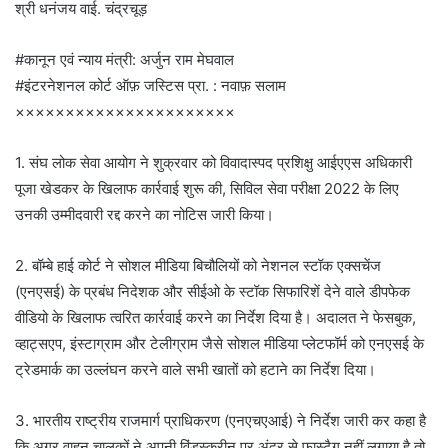
श्री धनंजय वाई. चंद्रचूड़
#कानून एवं न्याय मंत्री: अर्जुन राम मेघवाल
#इंटरनेशनल कोर्ट ऑफ़ जस्टिस प्रा. : नवाफ़ सलाम
××××××××××××××××××××××
1. संघ लोक सेवा आयोग ने शुक्रवार को विवादास्पद प्रशिक्षु आईएएस अधिकारी
पूजा खेडकर के खिलाफ कार्रवाई शुरू की, सिविल सेवा परीक्षा 2022 के लिए
उनकी उम्मीदवारी रद्द करने का नोटिस जारी किया।
2. बॉम्बे हाई कोर्ट ने सोशल मीडिया बिचौलियों को नेशनल स्टॉक एक्सचेंज
(एनएसई) के प्रबंध निदेशक और सीईओ के स्टॉक सिफारिशें देने वाले डीपफेक
वीडियो के खिलाफ त्वरित कार्रवाई करने का निर्देश दिया है। अदालत ने फेसबुक,
व्हाट्सएप, इंस्टाग्राम और टेलीग्राम जैसे सोशल मीडिया प्लेटफॉर्म को एनएसई के
ट्रेडमार्क का उल्लंघन करने वाले सभी खातों को हटाने का निर्देश दिया।
3. भारतीय राष्ट्रीय राजमार्ग प्राधिकरण (एनएचएआई) ने निर्देश जारी कर कहा है
कि अगर वाहन चालकों ने अपनी विंडस्क्रीन पर अंदर से फास्टैग नहीं लगाया है तो