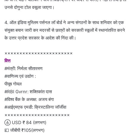
उनसे दोगुना टोल वसूला जाएगा।
4. ऑल इंडिया मुस्लिम पर्सनल लॉ बोर्ड ने अन्य संगठनों के साथ शनिवार को एक
संयुक्त बयान जारी कर मदरसों से छात्रों को सरकारी स्कूलों में स्थानांतरित करने
के उत्तर प्रदेश सरकार के आदेश की निंदा की।
×××××××××××××××××××××××
वित्त
#मंत्री: निर्मला सीतारमण
#वाणिज्य एवं उद्योग :
पीयूष गोयल
#RBI Gvrnr: शक्तिकांत दास
#विश्व बैंक के अध्यक्ष: अजय बंगा
#आईएमएफ एमडी: क्रिस्टालिना जॉर्जीवा
××××××××××××××××××××××
 USD ₹ 84 (लगभग)
💷 जीबीपी ₹105(लगभग)