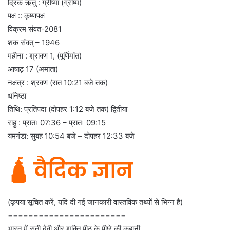
द्रिक ऋतु : ग्रीष्मा (ग्रीष्म)
पक्ष :: कृष्णपक्ष
विक्रम संवत-2081
शक संवत् – 1946
महीना : श्रावण 1, (पूर्णिमांत)
आषाढ़ 17 (अमांता)
नक्षत्र : श्रवण (रात 10:21 बजे तक)
धनिष्ठा
तिथि: प्रतिपदा (दोपहर 1:12 बजे तक) द्वितीया
राहु : प्रातः 07:36 – प्रातः 09:15
यमगंडा: सुबह 10:54 बजे – दोपहर 12:33 बजे
🛕 वैदिक ज्ञान
(कृपया सूचित करें, यदि दी गई जानकारी वास्तविक तथ्यों से भिन्न है)
=======================
भारत में सती देवी और शक्ति पीठ के पीछे की कहानी