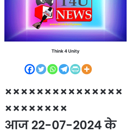
m
a
i
l
Think 4 Unity
×××××××××××××××
××××××××
आज 22-07-2024 के