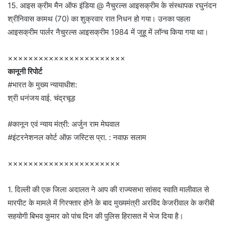
15. आइस क्रीम मैन ऑफ इंडिया @ नैचुरल्स आइसक्रीम के संस्थापक रघुनंदन
श्रीनिवास कामथ (70) का शुक्रवार रात निधन हो गया। उनका पहला
आइसक्रीम पार्लर नैचुरल्स आइसक्रीम 1984 में जुहू में लॉन्च किया गया था।
×××××××××××××××××××××××
कानूनी रिपोर्ट
#भारत के मुख्य न्यायाधीश:
श्री धनंजय वाई. चंद्रचूड़
#कानून एवं न्याय मंत्री: अर्जुन राम मेघवाल
#इंटरनेशनल कोर्ट ऑफ़ जस्टिस प्रा. : नवाफ़ सलाम
××××××××××××××××××××××
1. दिल्ली की एक जिला अदालत ने आप की राज्यसभा सांसद स्वाति मालीवाल से
मारपीट के मामले में गिरफ्तार होने के बाद मुख्यमंत्री अरविंद केजरीवाल के करीबी
सहयोगी बिभव कुमार को पांच दिन की पुलिस हिरासत में भेज दिया है।