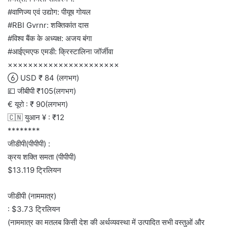
#वाणिज्य एवं उद्योग: पीयूष गोयल
#RBI Gvrnr: शक्तिकांत दास
#विश्व बैंक के अध्यक्ष: अजय बंगा
#आईएमएफ एमडी: क्रिस्टालिना जॉर्जीवा
××××××××××××××××××××××
 USD ₹ 84 (लगभग)
💷 जीबीपी ₹105(लगभग)
€ यूरो : ₹ 90(लगभग)
🇨🇳 युआन ¥ : ₹12
********
जीडीपी(पीपीपी) :
क्रय शक्ति समता (पीपीपी)
$13.119 ट्रिलियन
जीडीपी (नाममात्र)
: $3.73 ट्रिलियन
(नाममात्र का मतलब किसी देश की अर्थव्यवस्था में उत्पादित सभी वस्तुओं और