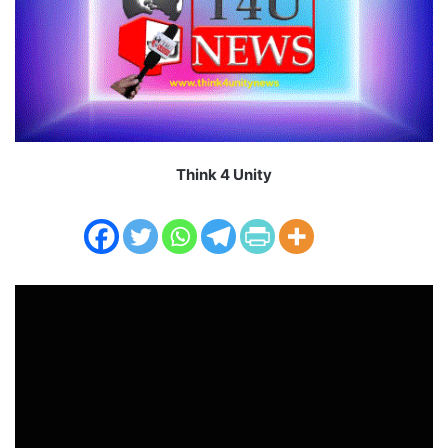
m
a
i
l
Think 4 Unity