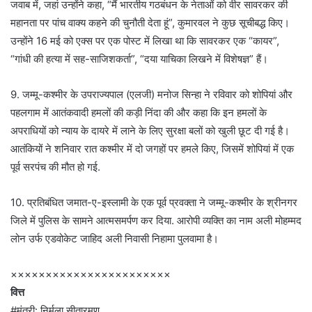
जवाब में, जहां उन्होंने कहा, “मैं भारतीय गठबंधन के नेताओं को वीर सावरकर की
महानता पर पांच वाक्य कहने की चुनौती देता हूं”, कुमारवल ने कुछ सूचीबद्ध किए।
उन्होंने 16 मई को एक्स पर एक पोस्ट में लिखा था कि सावरकर एक “कायर”,
“गांधी की हत्या में सह-साजिशकर्ता”, “दया याचिका लिखने में विशेषज्ञ” हैं।
9. जम्मू-कश्मीर के उपराज्यपाल (एलजी) मनोज सिन्हा ने रविवार को शोपियां और
पहलगाम में आतंकवादी हमलों की कड़ी निंदा की और कहा कि इन हमलों के
अपराधियों को न्याय के दायरे में लाने के लिए सुरक्षा बलों को खुली छूट दी गई है।
आतंकियों ने शनिवार रात कश्मीर में दो जगहों पर हमले किए, जिसमें शोपियां में एक
पूर्व सरपंच की मौत हो गई.
10. प्रतिबंधित जमात-ए-इस्लामी के एक पूर्व प्रवक्ता ने जम्मू-कश्मीर के श्रीनगर
जिले में पुलिस के सामने आत्मसमर्पण कर दिया. आरोपी व्यक्ति का नाम अली मोहम्मद
लोन उर्फ ​​एडवोकेट जाहिद अली निवासी निहामा पुलवामा है।
×××××××××××××××××××××××
वित्त
#मंत्री: निर्मला सीतारमण.