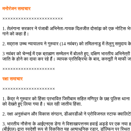
मनोरंजन समाचार
×××××××××××××××××××××××
1. तेलंगाना सरकार ने पंजाबी अभिनेता-गायक दिलजीत दोसांझ को एक नोटिस भेजकर उ
गाने को कहा है।
2. मद्रास उच्च न्यायालय ने गुरुवार (14 नवंबर) को तमिलनाडु में तेलुगु समुदा
3 नवंबर को चेन्नई में एक ब्राह्मण सम्मेलन में बोलते हुए, दक्षिण भारतीय अभि
जाति के होने का दावा कर रहे हैं। व्यापक प्रतिक्रिया के बाद, कस्तूरी ने माफी
××××××××××××××××××××
रक्षा समाचार
××××××××××××××××××××
1. केंद्र ने गुरुवार को हिंसा प्रभावित जिरीबाम सहित मणिपुर के छह पुलिस थाना
को देखते हुए लिया गया है। चल रही जातीय हिंसा.
2. रक्षा अनुसंधान और विकास संगठन, डीआरडीओ ने प्रोविजनल स्टाफ क्वालिटेटिव
3. भारतीय नौसेना के आईएनएस डेगा ने विशाखापत्तनम हवाई अड्डे पर एक नया हवाई
(बीईएल) द्वारा स्वदेशी रूप से विकसित यह अत्याधुनिक रडार, डॉल्फिन पर स्थित