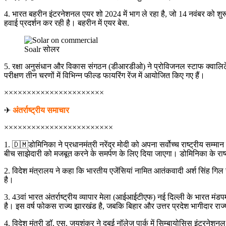
4. भारत बहरीन इंटरनेशनल एयर शो 2024 में भाग ले रहा है, जो 14 नवंबर को शुर
हवाई प्रदर्शन कर रही है। बहरीन में एयर बेस.
Soalr सोलर
5. रक्षा अनुसंधान और विकास संगठन (डीआरडीओ) ने प्रोविजनल स्टाफ क्वालिटेटिव
परीक्षण तीन चरणों में विभिन्न फील्ड फायरिंग रेंज में आयोजित किए गए हैं।
××××××××××××××××××××××
✈
अंतर्राष्ट्रीय समाचार
××××××××××××××××××××××××
1. 🇩🇲डोमिनिका ने प्रधानमंत्री नरेंद्र मोदी को अपना सर्वोच्च राष्ट्रीय स
बीच साझेदारी को मजबूत करने के समर्पण के लिए दिया जाएगा। डोमिनिका के राष्ट
2. विदेश मंत्रालय ने कहा कि भारतीय एजेंसियां नामित आतंकवादी अर्श सिंह गिल उर
है।
3. 43वां भारत अंतर्राष्ट्रीय व्यापार मेला (आईआईटीएफ) नई दिल्ली के भारत मंडप
है। इस वर्ष फोकस राज्य झारखंड है, जबकि बिहार और उत्तर प्रदेश भागीदार राज्य है
4. विदेश मंत्री डॉ. एस. जयशंकर ने दुबई नॉलेज पार्क में सिम्बायोसिस इंटरनेशनल