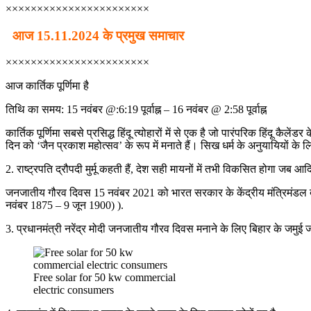
×××××××××××××××××××××××
आज 15.11.2024 के प्रमुख समाचार
×××××××××××××××××××××××
आज कार्तिक पूर्णिमा है
तिथि का समय: 15 नवंबर @:6:19 पूर्वाह्न – 16 नवंबर @ 2:58 पूर्वाह्न
कार्तिक पूर्णिमा सबसे प्रसिद्ध हिंदू त्योहारों में से एक है जो पारंपरिक हिंदू कैले
दिन को ‘जैन प्रकाश महोत्सव’ के रूप में मनाते हैं। सिख धर्म के अनुयायियों के ल
2. राष्ट्रपति द्रौपदी मुर्मू कहती हैं, देश सही मायनों में तभी विकसित होगा जब
जनजातीय गौरव दिवस 15 नवंबर 2021 को भारत सरकार के केंद्रीय मंत्रिमंडल द्व
नवंबर 1875 – 9 जून 1900) ).
3. प्रधानमंत्री नरेंद्र मोदी जनजातीय गौरव दिवस मनाने के लिए बिहार के जमुई
Free solar for 50 kw commercial
electric consumers