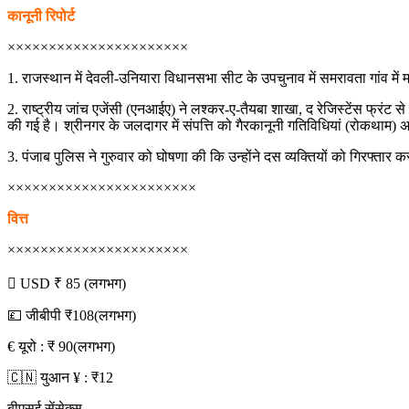
कानूनी रिपोर्ट
××××××××××××××××××××××
1. राजस्थान में देवली-उनियारा विधानसभा सीट के उपचुनाव में समरावता गांव में 
2. राष्ट्रीय जांच एजेंसी (एनआईए) ने लश्कर-ए-तैयबा शाखा, द रेजिस्टेंस फ्रंट से
की गई है। श्रीनगर के जलदागर में संपत्ति को गैरकानूनी गतिविधियां (रोकथाम)
3. पंजाब पुलिस ने गुरुवार को घोषणा की कि उन्होंने दस व्यक्तियों को गिरफ्ता
×××××××××××××××××××××××
वित्त
××××××××××××××××××××××
 USD ₹ 85 (लगभग)
💷 जीबीपी ₹108(लगभग)
€ यूरो : ₹ 90(लगभग)
🇨🇳 युआन ¥ : ₹12
बीएसई सेंसेक्स