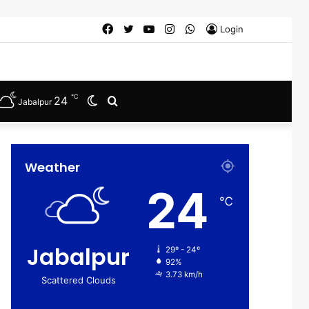
Facebook
Twitter
YouTube
Instagram
WhatsApp
Login
℃
24
Switch
Search
Jabalpur
skin
for
Weather
24
℃
Jabalpur
29º - 24º
92%
3.73 km/h
Scattered Clouds