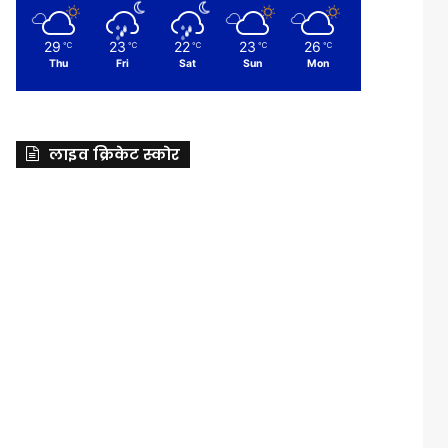
29
23
22
23
26
℃
℃
℃
℃
℃
Thu
Fri
Sat
Sun
Mon
लाइव क्रिकेट स्कोर