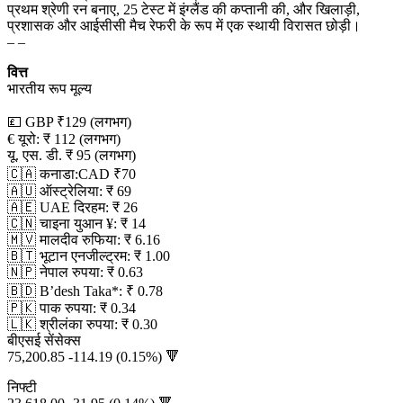
प्रथम श्रेणी रन बनाए, 25 टेस्ट में इंग्लैंड की कप्तानी की, और खिलाड़ी,
प्रशासक और आईसीसी मैच रेफरी के रूप में एक स्थायी विरासत छोड़ी।
– –
वित्त
भारतीय रूप मूल्य
💷 GBP ₹129 (लगभग)
€ यूरो: ₹ 112 (लगभग)
यू. एस. डी. ₹ 95 (लगभग)
🇨🇦 कनाडा:CAD ₹70
🇦🇺 ऑस्ट्रेलिया: ₹ 69
🇦🇪 UAE दिरहम: ₹ 26
🇨🇳 चाइना युआन ¥: ₹ 14
🇲🇻 मालदीव रुफिया: ₹ 6.16
🇧🇹 भूटान एनजील्ट्रम: ₹ 1.00
🇳🇵 नेपाल रुपया: ₹ 0.63
🇧🇩 B’desh Taka*: ₹ 0.78
🇵🇰 पाक रुपया: ₹ 0.34
🇱🇰 श्रीलंका रुपया: ₹ 0.30
बीएसई सेंसेक्स
75,200.85 -114.19 (0.15%) 🔻
निफ्टी