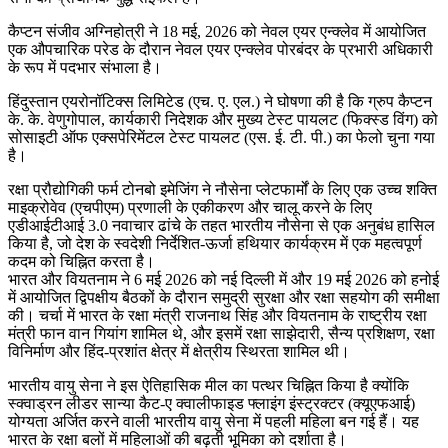
कैप्टन संजीव अग्निहोत्री ने 18 मई, 2026 को नेवल एयर एन्क्लेव में आयोजित
एक औपचारिक परेड के दौरान नेवल एयर एन्क्लेव पोरबंदर के प्रभारी अधिकारी
के रूप में पदभार संभाला है।
हिंदुस्तान एयरोनॉटिक्स लिमिटेड (एच. ए. एल.) ने घोषणा की है कि ग्रुप कैप्टन
के. के. वेणुगोपाल, कार्यकारी निदेशक और मुख्य टेस्ट पायलट (फिक्स्ड विंग) को
सोसाइटी ऑफ एक्सपेरिमेंटल टेस्ट पायलट (एस. ई. टी. पी.) का फेलो चुना गया
है।
रक्षा प्रौद्योगिकी फर्म टोनबो इमेजिंग ने नौसेना प्लेटफार्मों के लिए एक उच्च शक्ति
माइक्रोवेव (एचपीएम) प्रणाली के एकीकरण और चालू करने के लिए
एडीआईटीआई 3.0 नवाचार ढांचे के तहत भारतीय नौसेना से एक अनुबंध हासिल
किया है, जो देश के स्वदेशी निर्देशित-ऊर्जा हथियार कार्यक्रम में एक महत्वपूर्ण
कदम को चिह्नित करता है।
भारत और वियतनाम ने 6 मई 2026 को नई दिल्ली में और 19 मई 2026 को हनोई
में आयोजित द्विपक्षीय बैठकों के दौरान समुद्री सुरक्षा और रक्षा सहयोग की समीक्षा
की। चर्चा में भारत के रक्षा मंत्री राजनाथ सिंह और वियतनाम के राष्ट्रीय रक्षा
मंत्री फान वान गियांग शामिल थे, और इसमें रक्षा साझेदारी, सैन्य प्रशिक्षण, रक्षा
विनिर्माण और हिंद-प्रशांत क्षेत्र में क्षेत्रीय स्थिरता शामिल थी।
भारतीय वायु सेना ने इस ऐतिहासिक मील का पत्थर चिह्नित किया है क्योंकि
स्क्वाड्रन लीडर सान्या कैट-ए क्वालीफाइड फ्लाइंग इंस्ट्रक्टर (क्यूएफआई)
योग्यता अर्जित करने वाली भारतीय वायु सेना में पहली महिला बन गई हैं। यह
भारत के रक्षा बलों में महिलाओं की बढ़ती भूमिका को दर्शाता है।