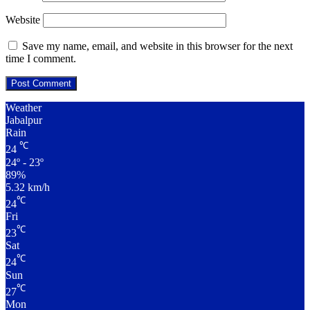
Website
Save my name, email, and website in this browser for the next
time I comment.
Weather
Jabalpur
Rain
℃
24
24º - 23º
89%
5.32 km/h
℃
24
Fri
℃
23
Sat
℃
24
Sun
℃
27
Mon