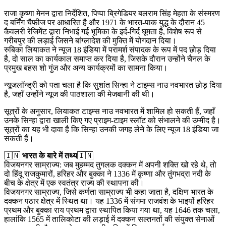
राजा कृष्णा मेनन द्वारा निर्देशित, पिप्पा ब्रिगेडियर बलराम सिंह मेहता के संस्मरण
द बर्निंग चैफीज पर आधारित है और 1971 के भारत-पाक युद्ध के दौरान 45
कैवलरी रेजिमेंट द्वारा निभाई गई भूमिका के इर्द-गिर्द घूमता है, विशेष रूप से
गरीबपुर की लड़ाई जिसने बांग्लादेश की मुक्ति में योगदान दिया।
रुबिका लियाकत ने न्यूज 18 इंडिया में परामर्श संपादक के रूप में पद छोड़ दिया
है, दो साल का कार्यकाल समाप्त कर दिया है, जिसके दौरान उन्होंने चैनल के
प्रमुख बहस शो गुंज और अन्य कार्यक्रमों का सामना किया।
न्यूजलॉन्ड्री को पता चला है कि सुशांत सिन्हा ने टाइम्स नाउ नवभारत छोड़ दिया
है, जहाँ उन्होंने न्यूज की पाठशाला की मेजबानी की थी।
सूत्रों के अनुसार, लियाकत टाइम्स नाउ नवभारत में शामिल हो सकती हैं, जहाँ
उनके सिन्हा द्वारा खाली किए गए प्राइम-टाइम स्लॉट को संभालने की उम्मीद है।
सूत्रों का यह भी दावा है कि सिन्हा उनकी जगह लेने के लिए न्यूज 18 इंडिया जा
सकती हैं।
🇮🇳
भारत के बारे में तथ्य
🇮🇳
विजयनगर साम्राज्य: जब मुहम्मद तुगलक दक्कन में अपनी शक्ति खो रहे थे, तो
दो हिंदू राजकुमारों, हरिहर और बुक्का ने 1336 में कृष्णा और तुंगभद्रा नदी के
बीच के क्षेत्र में एक स्वतंत्र राज्य की स्थापना की।
विजयनगर साम्राज्य, जिसे कर्णता साम्राज्य भी कहा जाता है, दक्षिण भारत के
दक्कन पठार क्षेत्र में स्थित था। यह 1336 में संगमा राजवंश के भाइयों हरिहर
प्रथम और बुक्का राय प्रथम द्वारा स्थापित किया गया था, यह 1646 तक चला,
हालांकि 1565 में तालिकोटा की लड़ाई में दक्कन सल्तनतों की संयुक्त सेनाओं