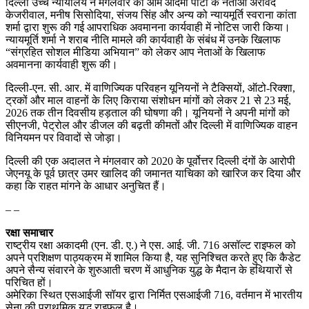
दिल्ली उच्च न्यायालय ने मंगलवार को आम आदमी पार्टी के नेताओं अरविंद
केजरीवाल, मनीष सिसोदिया, संजय सिंह और अन्य को न्यायमूर्ति स्वराना कांता
शर्मा द्वारा शुरू की गई आपराधिक अवमानना कार्यवाही में नोटिस जारी किया।
न्यायमूर्ति शर्मा ने शराब नीति मामले की कार्यवाही के संबंध में उनके खिलाफ
“संग्रहित सोशल मीडिया अभियान” को लेकर आप नेताओं के खिलाफ
अवमानना कार्यवाही शुरू की।
दिल्ली-एन. सी. आर. में वाणिज्यिक परिवहन यूनियनों ने टैक्सियों, ऑटो-रिक्शा,
ट्रकों और माल वाहनों के लिए किराया संशोधन मांगों को लेकर 21 से 23 मई,
2026 तक तीन दिवसीय हड़ताल की घोषणा की। यूनियनों ने अपनी मांगों को
सीएनजी, पेट्रोल और डीजल की बढ़ती कीमतों और दिल्ली में वाणिज्यिक वाहन
विनियमन पर विवादों से जोड़ा।
दिल्ली की एक अदालत ने मंगलवार को 2020 के पूर्वोत्तर दिल्ली दंगों के आरोपी
जेएनयू के पूर्व छात्र उमर खालिद की जमानत याचिका को खारिज कर दिया और
कहा कि राहत मांगने के आधार अनुचित हैं।
– –
रक्षा समाचार
राष्ट्रीय रक्षा अकादमी (एन. डी. ए.) ने एस. आई. जी. 716 असॉल्ट राइफल को
अपने प्रशिक्षण पाठ्यक्रम में शामिल किया है, यह सुनिश्चित करते हुए कि कैडेट
अपने सैन्य संवारने के शुरुआती चरण में आधुनिक युद्ध के मैदान के हथियारों से
परिचित हों।
अमेरिका स्थित एसआईजी सॉयर द्वारा निर्मित एसआईजी 716, वर्तमान में भारतीय
सेना की प्राथमिक युद्ध राइफल है।