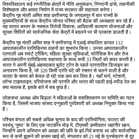
विश्वविद्यालय कई रणनीतिक क्षेत्रों में नीति अनुसंधान, निगरानी ढांचे, तकनीकी
विशेषज्ञता और क्षमता निर्माण में राज्य सरकार की सहायता करेगा।
केंद्रीय गृह मंत्री अमित शाह छत्तीसगढ़ के जगदलपुर में चार राज्यों के
मुख्यमंत्रियों के साथ केंद्रीय जोनल परिषद की बैठक की अध्यक्षता कर रहे हैं।
यह यात्रा बस्तर के नक्सल विरोधी विकास, आदिवासी कल्याण योजनाओं और
सुरक्षा शिविरों को सार्वजनिक सेवा केंद्रों में बदलने पर भी प्रकाश डालती है।
केंद्रीय गृह मंत्री अमित शाह ने छत्तीसगढ़ में एआई-संचालित डायल 112
आपातकालीन प्रतिक्रिया वाहनों का शुभारंभ किया। उन्नत आपातकालीन
प्रणाली अब स्मार्ट ट्रैकिंग, महिला सुरक्षा सुविधाओं, फोरेंसिक वैन और तेज
आपातकालीन प्रतिक्रिया सहायता के साथ सभी 33 जिलों को कवर करती है।
भारत ने अपनी मुंबई-अहमदाबाद बुलेट ट्रेन के पहले प्रस्तावित डिजाइन का
अनावरण किया है, जो 320 किमी प्रति घंटे की रफ्तार से चलने वाली है और
यात्रा के समय को केवल दो घंटे तक कम कर दिया है। यहाँ मार्ग, स्टेशनों,
लॉन्च टाइमलाइन, परियोजना की प्रगति और भारत की पहली हाई-स्पीड रेल का
क्या मतलब है, इसके बारे में सब कुछ है।
लोकसभा अध्यक्ष ओम बिड़ला ने महिलाओं के सशक्तिकरण पर समिति का गठन
किया है, जिसमें भाजपा सांसद दग्गुबाती पुरंदेश्वरी को अध्यक्ष नियुक्त किया गया
है।
पश्चिम बंगाल की सबसे अधिक चुनाव के बाद की प्रतियोगिता, फाल्टा की
स्वयंभू ‘पुष्पा’ के लिए एक नाटकीय मोड़ में, टीएमसी उम्मीदवार जहांगीर खान,
जिन्होंने अपने अभियान को अवज्ञा की छवि के इर्द-गिर्द बनाया था और सार्वजनिक
रूप से कभी झुकने की कसम खाई थी, मंगलवार को 21 मई के पुनर्चक्रण से दूर