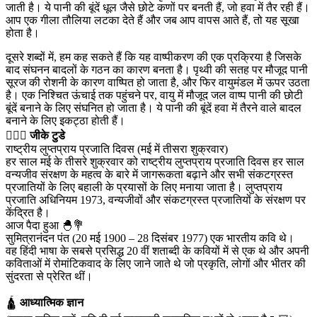
जाती है। ये पानी की बूंदें धूल जैसे छोटे कणों पर बनती हैं, जो हवा में तैर रही हैं।
आप एक गीला तौलिया लटका देते हैं और जब आप वापस आते हैं, तो यह सूखा
होता है।
दूसरे शब्दों में, हम कह सकते हैं कि यह वाष्पीकरण की एक प्रक्रिया है जिसके
बाद संघनन बादलों के गठन का कारण बनता है। पृथ्वी की सतह पर मौजूद पानी
सूरज की रोशनी के कारण वाष्पित हो जाता है, और फिर वायुमंडल में ऊपर उठता
है। एक निश्चित ऊंचाई तक पहुंचने पर, वायु में मौजूद जल वाष्प पानी की छोटी
बूंदें बनाने के लिए संघनित हो जाता है। ये पानी की बूंदें हवा में तैरने वाले बादल
बनाने के लिए इकट्ठा होती हैं।
💁🏻‍♂‍
जीके टुडे
राष्ट्रीय लुप्तप्राय प्रजाति दिवस (मई में तीसरा शुक्रवार)
हर साल मई के तीसरे शुक्रवार को राष्ट्रीय लुप्तप्राय प्रजाति दिवस हर साल
वन्यजीव संरक्षण के महत्व के बारे में जागरूकता बढ़ाने और सभी संकटग्रस्त
प्रजातियों के लिए बहाली के प्रयासों के लिए मनाया जाता है। लुप्तप्राय
प्रजाति अधिनियम 1973, वन्यजीवों और संकटग्रस्त प्रजातियों के संरक्षण पर
केंद्रित है।
आज पैदा हुआ 🐣💐
सुमित्रानंदन पंत (20 मई 1900 – 28 दिसंबर 1977) एक भारतीय कवि थे।
वह हिंदी भाषा के सबसे प्रसिद्ध 20 वीं शताब्दी के कवियों में से एक थे और अपनी
कविताओं में रोमांटिकवाद के लिए जाने जाते थे जो प्रकृति, लोगों और भीतर की
सुंदरता से प्रेरित थीं।
🛕
आध्यात्मिक ज्ञान