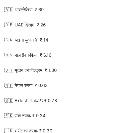
🇦🇺 ऑस्ट्रेलिया: ₹ 69
🇦🇪 UAE दिरहम: ₹ 26
🇨🇳 चाइना युआन ¥: ₹ 14
🇲🇻 मालदीव रुफिया: ₹ 6.16
🇧🇹 भूटान एनजील्ट्रम: ₹ 1.00
🇳🇵 नेपाल रुपया: ₹ 0.63
🇧🇩 B’desh Taka*: ₹ 0.78
🇵🇰 पाक रुपया: ₹ 0.34
🇱🇰 श्रीलंका रुपया: ₹ 0.30