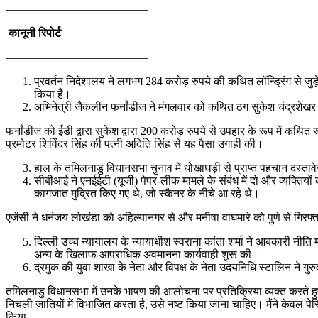
————————————–
कानूनी रिपोर्ट
————————————–
प्रवर्तन निदेशालय ने लगभग 284 करोड़ रुपये की कथित लॉन्ड्रिंग से जुड़े म
किया है।
अभिनेत्री जैकलीन फर्नांडीज ने मंगलवार को कथित ठग सुकेश चंद्रशेखर से
फर्नांडीज को ईडी द्वारा सुकेश द्वारा 200 करोड़ रुपये से उपहार के रूप में कथि
प्रमोटर शिविंदर सिंह की पत्नी अदिति सिंह से यह पैसा उगाही की।
हाल के तमिलनाडु विधानसभा चुनाव में धोखाधड़ी से प्राप्त पहचान दस्ताव
सीबीआई ने एनईईटी (यूजी) पेपर-लीक मामले के संबंध में दो और व्यक्तियों 
कागजात मुद्रित किए गए थे, जो स्कैनर के नीचे आ रहे थे।
एजेंसी ने धनंजय लोखंडा को अहिल्यानगर से और मनीषा वाघमारे को पुणे से गिरफ्
दिल्ली उच्च न्यायालय के न्यायाधीश स्वराना कांता शर्मा ने आबकारी नीत
अन्य के खिलाफ आपराधिक अवमानना कार्यवाही शुरू की।
द्रमुक की युवा शाखा के नेता और विपक्ष के नेता उदयनिधि स्टालिन ने गु
तमिलनाडु विधानसभा में उनके भाषण की आलोचना पर प्रतिक्रिया व्यक्त करते हुए।
निचली जातियों में विभाजित करता है, उसे नष्ट किया जाना चाहिए। मैंने केवल पेरि
किया।