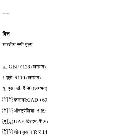
– –
वित्त
भारतीय रुपी मूल्य
💷 GBP ₹128 (लगभग)
€ यूरो: ₹110 (लगभग)
यू. एस. डी. ₹ 96 (लगभग)
🇨🇦 कनाडा:CAD ₹69
🇦🇺 ऑस्ट्रेलिया: ₹ 69
🇦🇪 UAE दिरहम: ₹ 26
🇨🇳 चीन युआन ¥: ₹ 14