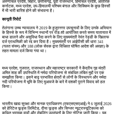
अरुणाचल प्रदेश, बिहार, छत्तीसगढ़, पूर्वी राजस्थान, हिमाचल प्रदेश, आंतरिक
कर्नाटक, मध्य प्रदेश, उप-हिमालयी पश्चिम बंगाल और सिक्किम के कुछ हिस्सों
में भी भारी बारिश होने की संभावना है।
कानूनी रिपोर्ट
तेलंगाना उच्च न्यायालय ने 2019 के हुजुरनगर उपचुनावों के लिए उनके अभियान
के हिस्से के रूप में विभिन्न स्थानों पर रोड-शो आयोजित करते समय यातायात में
बाधा डालने और असुविधा पैदा करने के लिए मुख्यमंत्री रेवंत रेड्डी के खिलाफ
दर्ज प्राथमिकी को रद्द कर दिया है। मुख्यमंत्री पर आईपीसी की धारा 341
(गलत संयम) और 188 (लोक सेवक द्वारा विधिवत घोषित आदेश की अवज्ञा) के
तहत मामला दर्ज किया गया था।
मध्य प्रदेश, गुजरात, राजस्थान और महाराष्ट्र सरकारों ने केंद्रीय गृह मंत्री
अमित शाह की उपस्थिति में नर्मदा परियोजना से संबंधित लंबित मुद्दों पर एक
समझौता किया। इसने बाढ़ प्रभावित क्षेत्रों से लोगों के विस्थापन और नर्मदा
नदी परियोजना में भूमि के लिए मुआवजे के बारे में दशकों पुराने विवाद को हल
किया।
भारतीय खाद्य सुरक्षा और मानक प्राधिकरण (एफएसएसएआई) ने 6 जुलाई 2026
को हेरिटेज फूड्स लिमिटेड, दीया फूड्स और सिप्जर न्यूट्रास्यूटिकल्स को
कथित भ्रामक दावों और लेबलिंग उल्लंघनों के लिए नोटिस जारी किया। यह