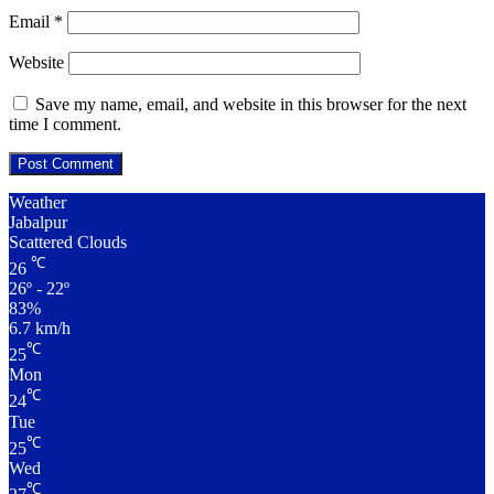
Email
*
Website
Save my name, email, and website in this browser for the next
time I comment.
Weather
Jabalpur
Scattered Clouds
℃
26
26º - 22º
83%
6.7 km/h
℃
25
Mon
℃
24
Tue
℃
25
Wed
℃