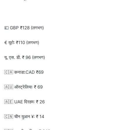
💷 GBP ₹128 (लगभग)
€ यूरो: ₹110 (लगभग)
यू. एस. डी. ₹ 96 (लगभग)
🇨🇦 कनाडा:CAD ₹69
🇦🇺 ऑस्ट्रेलिया: ₹ 69
🇦🇪 UAE दिरहम: ₹ 26
🇨🇳 चीन युआन ¥: ₹ 14