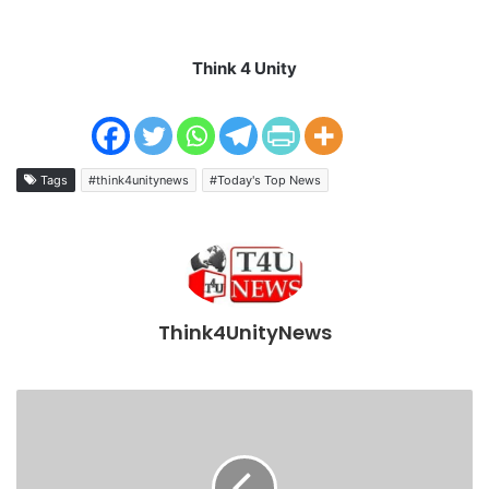
Think 4 Unity
Tags
#think4unitynews
#Today's Top News
Think4UnityNews