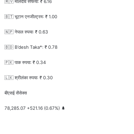
🇲🇻 मालदीव रुफिया: ₹ 6.16
🇧🇹 भूटान एनजील्ट्रम: ₹ 1.00
🇳🇵 नेपाल रुपया: ₹ 0.63
🇧🇩 B’desh Taka*: ₹ 0.78
🇵🇰 पाक रुपया: ₹ 0.34
🇱🇰 श्रीलंका रुपया: ₹ 0.30
बीएसई सेंसेक्स
78,285.07 +521.16 (0.67%) 🌲