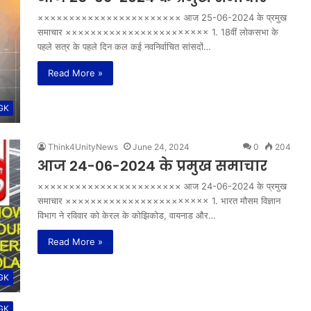
××××××××××××××××××××××× आज 25-06-2024 के प्रमुख
समाचार ××××××××××××××××××××××× 1. 18वीं लोकसभा के
पहले सत्र के पहले दिन कल कई नवनिर्वाचित सांसदों…
Read More »
 GK
Think4UnityNews
June 24, 2024
0
204
आज 24-06-2024 के प्रमुख समाचार
××××××××××××××××××××××× आज 24-06-2024 के प्रमुख
समाचार ××××××××××××××××××××××× 1. भारत मौसम विज्ञान
विभाग ने रविवार को केरल के कोझिकोड, वायनाड और…
Read More »
 GK
 GK