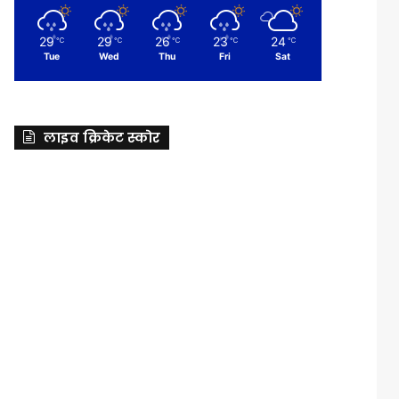
29
29
26
23
24
℃
℃
℃
℃
℃
Tue
Wed
Thu
Fri
Sat
लाइव क्रिकेट स्कोर