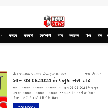
क्राइम
राजनीति
टेक्नोलॉजी
न्याय
मनोरंजन
शिक्षा
खेल
Think4UnityNews
August 8, 2024
0
207
आज 08.08.2024 के प्रमुख समाचार
×××××××××××××××××××××× आज 08.08.2024 के प्रमुख
समाचार ×××××××××××××××××××××× 1. भारत मौसम विज्ञान
विभाग (IMD) ने अगले 4 दिनों के दौरान…
Read More »