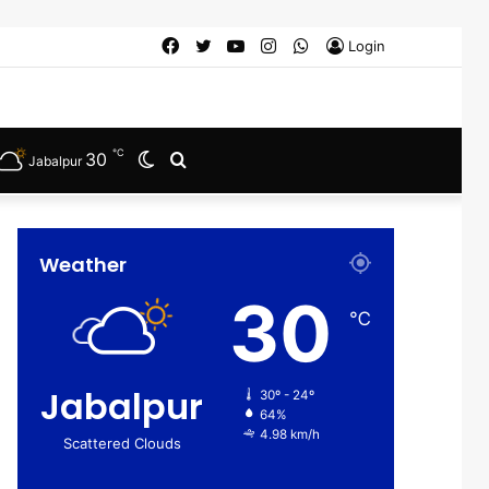
Facebook
Twitter
YouTube
Instagram
WhatsApp
Login
℃
30
Switch
Search
Jabalpur
skin
for
Weather
30
℃
Jabalpur
30º - 24º
64%
4.98 km/h
Scattered Clouds