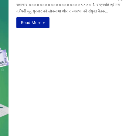
समाचार ××××××××××××××××××××××× 1. राष्ट्रपति श्रीमती
द्रौपदी मुर्मू गुरुवार को लोकसभा और राज्यसभा की संयुक्त बैठक…
Read More »