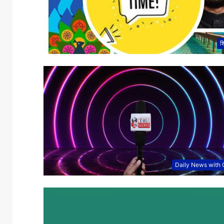
शि
Daily News with