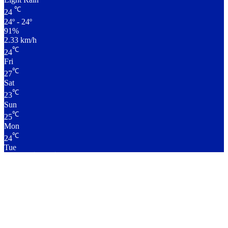
℃
24
24º - 24º
91%
2.33 km/h
℃
24
Fri
℃
27
Sat
℃
23
Sun
℃
25
Mon
℃
24
Tue
लाइव क्रिकेट स्कोर