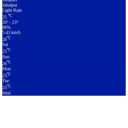
Jabalpur
Light Rain
℃
25
26º - 23º
86%
5.43 km/h
℃
26
Sat
℃
25
Sun
℃
26
Mon
℃
23
Tue
℃
23
Wed
लाइव क्रिकेट स्कोर