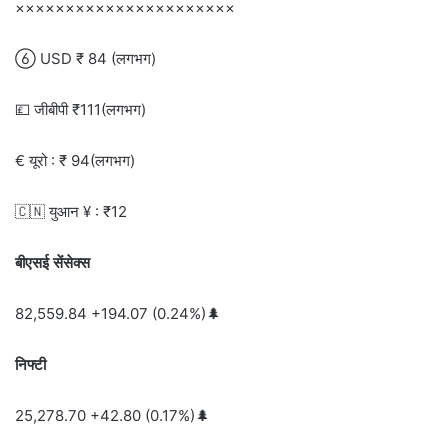
××××××××××××××××××××××
 USD ₹ 84 (लगभग)
💷 जीबीपी ₹111(लगभग)
€ यूरो : ₹ 94(लगभग)
🇨🇳 युआन ¥ : ₹12
बीएसई सेंसेक्स
82,559.84 +194.07 (0.24%)🌲
निफ्टी
25,278.70 +42.80 (0.17%)🌲