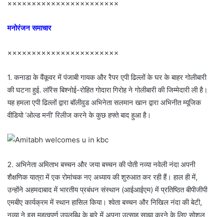
×××××××××××××××××××××××
मनोरंजन समाचार
×××××××××××××××××××××××
1. कनाडा के वैंकूवर में पंजाबी गायक और रैपर एपी ढिल्लों के घर के बाहर गोलीबारी
की घटना हुई. लॉरेंस बिश्नोई-रोहित गोदारा गिरोह ने गोलीबारी की जिम्मेदारी ली है।
यह हमला एपी ढिल्लों द्वारा बॉलीवुड अभिनेता सलमान खान द्वारा अभिनीत म्यूजिक
वीडियो ‘ओल्ड मनी’ रिलीज करने के कुछ हफ्ते बाद हुआ है।
2. अभिनेता अमिताभ बच्चन और जया बच्चन की पोती नव्या नवेली नंदा अपनी
शैक्षणिक यात्रा में एक रोमांचक नए अध्याय की शुरुआत कर रही हैं। हाल ही में,
उन्होंने अहमदाबाद में भारतीय प्रबंधन संस्थान (आईआईएम) में प्रतिष्ठित बीपीजीपी
एमबीए कार्यक्रम में स्थान हासिल किया। श्वेता बच्चन और निखिल नंदा की बेटी,
नव्या ने इस महत्वपूर्ण उपलब्धि के बारे में अपना उत्साह साझा करने के लिए सोशल