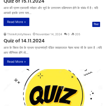
Quiz of 15.11.2024
आज की प्रश्न एकादशी त्योहार और सूर्य के उत्तरायण दक्षिणायन होने के संबंध में है। यदि
आपको इसके उत्तर पता…
Read More »
शिक्षा
Think4UnityNews
November 14, 2024
0
205
Quiz of 14.11.2024
आज के क्विज देश के प्रथम प्रधानमंत्री पंडित जवाहरलाल नेहरू चाचा जी के ऊपर है ।यदि
आप जीनियस होंगे तो…
Read More »