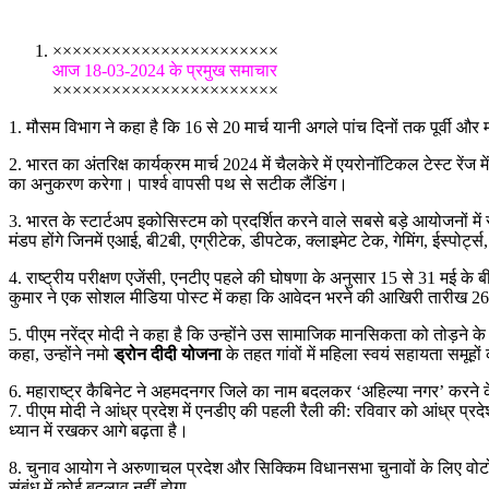
×××××××××××××××××××××××
आज 18-03-2024 के प्रमुख समाचार
×××××××××××××××××××××××
1. मौसम विभाग ने कहा है कि 16 से 20 मार्च यानी अगले पांच दिनों तक पूर्वी और मध
2. भारत का अंतरिक्ष कार्यक्रम मार्च 2024 में चैलकेरे में एयरोनॉटिकल टेस्ट रें
का अनुकरण करेगा। पार्श्व वापसी पथ से सटीक लैंडिंग।
3. भारत के स्टार्टअप इकोसिस्टम को प्रदर्शित करने वाले सबसे बड़े आयोजनों म
मंडप होंगे जिनमें एआई, बी2बी, एग्रीटेक, डीपटेक, क्लाइमेट टेक, गेमिंग, ईस्पोर्
4. राष्ट्रीय परीक्षण एजेंसी, एनटीए पहले की घोषणा के अनुसार 15 से 31 मई क
कुमार ने एक सोशल मीडिया पोस्ट में कहा कि आवेदन भरने की आखिरी तारीख 26 म
5. पीएम नरेंद्र मोदी ने कहा है कि उन्होंने उस सामाजिक मानसिकता को तोड़ने के लिए 
कहा, उन्होंने नमो
ड्रोन दीदी योजना
के तहत गांवों में महिला स्वयं सहायता समूह
6. महाराष्ट्र कैबिनेट ने अहमदनगर जिले का नाम बदलकर ‘अहिल्या नगर’ करने क
7. पीएम मोदी ने आंध्र प्रदेश में एनडीए की पहली रैली की: रविवार को आंध्र प्रद
ध्यान में रखकर आगे बढ़ता है।
8. चुनाव आयोग ने अरुणाचल प्रदेश और सिक्किम विधानसभा चुनावों के लिए वोटों
संबंध में कोई बदलाव नहीं होगा.