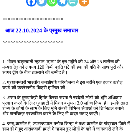
×××××××××××××××××××××××
आज 22.10.2024 के प्रमुख समाचार
×××××××××××××××××××××××
1. भीषण चक्रवाती तूफान ‘दाना’ के इस महीने की 24 और 25 तारीख की
मध्यरात्रि को लगभग 120 किमी प्रति घंटे की हवा की गति के साथ पुरी और
सागर द्वीप के बीच टकराने की उम्मीद है।
2. प्रधानमंत्री भारतीय जनऔषधि परियोजना ने इस महीने एक हजार करोड़
रुपये की उल्लेखनीय बिक्री हासिल की।
3. असम के मुख्यमंत्री हिमंत बिस्वा सरमा ने स्वदेशी लोगों को भूमि अधिकार
प्रदान करने के लिए गुवाहाटी में मिशन बसुंधरा 3.0 लॉन्च किया है। इसके तहत
राज्य के लोगों के लाभ के लिए भूमि संबंधी विभिन्न सेवाओं को डिजिटल बनाने
और मानचित्र प्रकाशित करने के लिए भी कदम उठाए जाएंगे।
4. जम्मू-कश्मीर में, उपराज्यपाल मनोज सिन्हा ने मध्य कश्मीर के गांदरबल जिले में
हाल ही में हुए आतंकवादी हमले में घायल हुए लोगों के बारे में जानकारी लेने के