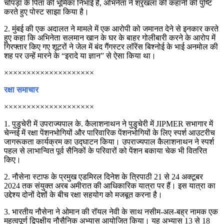
चोपड़ा के पिता की भूमिका निभाई है, अभिनेता ने श्रृंखला की कहानी की पुष्टि
करते हुए पोस्ट साझा किया है।
2. मुंबई की एक अदालत ने मामले में एक आरोपी को जमानत देने से इनकार करते
हुए कहा कि अभिनेता सलमान खान के घर के बाहर गोलीबारी करने के आरोप में
गिरफ्तार किए गए शूटरों ने जेल में बंद गैंगस्टर लॉरेंस बिश्नोई के भाई अनमोल की
शह पर उन्हें मारने के “इरादे या ज्ञान” से ऐसा किया था।
××××××××××××××××××××
रक्षा समाचार
××××××××××××××××××××
1. पुडुचेरी में उपराज्यपाल के. कैलाशनाथन ने पुडुचेरी में JIPMER सभागार में
चेन्नई में रक्षा पेंशनभोगियों और पारिवारिक पेंशनभोगियों के लिए स्पर्श आउटरीच
जागरूकता कार्यक्रम का उद्घाटन किया। उपराज्यपाल कैलाशनाथन ने स्पर्श
पहल से लाभान्वित पूर्व सैनिकों के परिवारों को पेंशन बकाया चेक भी वितरित
किए।
2. नौसेना स्टाफ के प्रमुख एडमिरल दिनेश के त्रिपाठी 21 से 24 अक्टूबर
2024 तक संयुक्त अरब अमीरात की आधिकारिक यात्रा पर हैं। इस यात्रा का
उद्देश्य दोनों देशों के बीच रक्षा सहयोग को मजबूत करना है।
3. भारतीय नौसेना ने ओमान की रॉयल नेवी के साथ नसीम-अल-बह्र नामक एक
महत्वपूर्ण द्विपक्षीय नौसैनिक अभ्यास आयोजित किया। यह अभ्यास 13 से 18