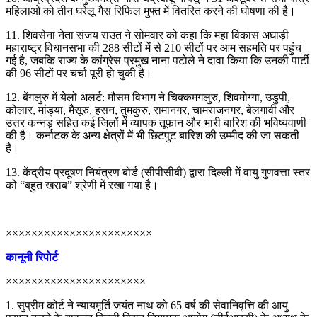
महिलाओं को तीन घरेलू गैस रिफिल मुफ्त में वितरित करने की घोषणा की है।
11. शिवसेना नेता संजय राउत ने सोमवार को कहा कि महा विकास अघाड़ी
महाराष्ट्र विधानसभा की 288 सीटों में से 210 सीटों पर आम सहमति पर पहुंच
गई है, जबकि राज्य के कांग्रेस प्रमुख नाना पटोले ने दावा किया कि उनकी पार्टी
की 96 सीटों पर चर्चा पूरी हो चुकी है।
12. बेंगलुरु में येलो अलर्ट: मौसम विभाग ने चिक्कमगलुरु, शिवमोग्गा, उडुपी,
कोलार, मांड्या, मैसूरु, हसन, तुमकुरु, रामानगर, चामराजनगर, बेलगावी और
उत्तर कन्नड़ सहित कई जिलों में व्यापक तूफान और भारी बारिश की भविष्यवाणी
की है। कर्नाटक के अन्य क्षेत्रों में भी छिटपुट बारिश की उम्मीद की जा सकती
है।
13. केंद्रीय प्रदूषण नियंत्रण बोर्ड (सीपीसीबी) द्वारा दिल्ली में वायु गुणवत्ता स्तर
को “बहुत खराब” श्रेणी में रखा गया है।
×××××××××××××××××××××××
कानूनी रिपोर्ट
××××××××××××××××××××××
1. सुप्रीम कोर्ट ने न्यायमूर्ति जयंत नाथ को 65 वर्ष की सेवानिवृत्ति की आयु