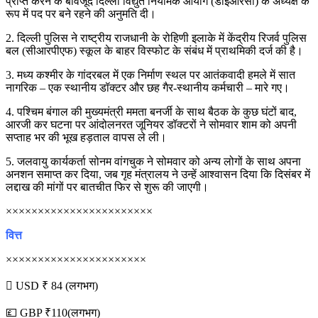
प्राप्त करने के बावजूद दिल्ली विद्युत नियामक आयोग (डीईआरसी) के अध्यक्ष के
रूप में पद पर बने रहने की अनुमति दी।
2. दिल्ली पुलिस ने राष्ट्रीय राजधानी के रोहिणी इलाके में केंद्रीय रिजर्व पुलिस
बल (सीआरपीएफ) स्कूल के बाहर विस्फोट के संबंध में प्राथमिकी दर्ज की है।
3. मध्य कश्मीर के गांदरबल में एक निर्माण स्थल पर आतंकवादी हमले में सात
नागरिक – एक स्थानीय डॉक्टर और छह गैर-स्थानीय कर्मचारी – मारे गए।
4. पश्चिम बंगाल की मुख्यमंत्री ममता बनर्जी के साथ बैठक के कुछ घंटों बाद,
आरजी कर घटना पर आंदोलनरत जूनियर डॉक्टरों ने सोमवार शाम को अपनी
सप्ताह भर की भूख हड़ताल वापस ले ली।
5. जलवायु कार्यकर्ता सोनम वांगचुक ने सोमवार को अन्य लोगों के साथ अपना
अनशन समाप्त कर दिया, जब गृह मंत्रालय ने उन्हें आश्वासन दिया कि दिसंबर में
लद्दाख की मांगों पर बातचीत फिर से शुरू की जाएगी।
×××××××××××××××××××××××
वित्त
××××××××××××××××××××××
 USD ₹ 84 (लगभग)
💷 GBP ₹110(लगभग)