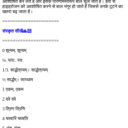
अवशोषित कर लेते हैं और इसके परिणामस्वरूप बाल सूज जाते हैं। हवा से
हाइड्रोजन को अवशोषित करने से बाल भंगुर हो जाते हैं जिससे उनके टूटने का
खतरा बढ़ जाता है।
======================
संस्कृत सीखें🙏🏻
======================
0 शून्यम्. शून्यम्
¼. पादः. पदः
1/3. सार्द्धत्रयम्। सार्द्धत्रयम्
½ सार्द्धम्। सारधाम
1 एकम्. एकम
2 दवे दवे
3 त्रिण त्रिणि
4 चत्वारि चत्वति