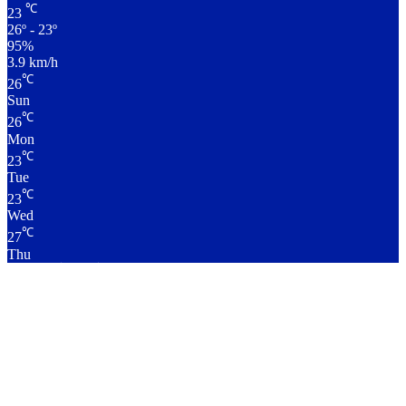
℃
23
26º - 23º
95%
3.9 km/h
℃
26
Sun
℃
26
Mon
℃
23
Tue
℃
23
Wed
℃
27
Thu
लाइव क्रिकेट स्कोर