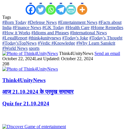
Tags
#Born Today
#Defense News
#Entertainment News
#Facts about
India
#Finance News
#GK Today
#Health Care
#Home Remedies
#How it Works
#Idioms and Phrases
#International News
#LegalReport
#think4unitynews
#Today's Joke
#Today's Thought
#Today'sTopNews
#Vedic #Knowledge
#Why Learn Sanskrit
#World News
sports
Think4UnityNews
Send an email
October 22, 2024
Last Updated: October 22, 2024
208
Think4UnityNews
आज 21.10.2024 के प्रमुख समाचार
Quiz for 21.10.2024
Related Articles