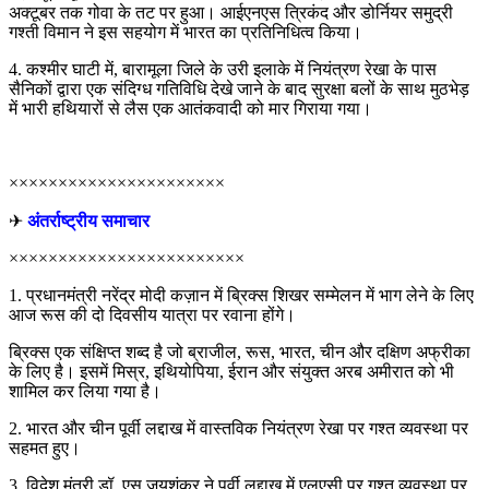
अक्टूबर तक गोवा के तट पर हुआ। आईएनएस त्रिकंद और डोर्नियर समुद्री
गश्ती विमान ने इस सहयोग में भारत का प्रतिनिधित्व किया।
4. कश्मीर घाटी में, बारामूला जिले के उरी इलाके में नियंत्रण रेखा के पास
सैनिकों द्वारा एक संदिग्ध गतिविधि देखे जाने के बाद सुरक्षा बलों के साथ मुठभेड़
में भारी हथियारों से लैस एक आतंकवादी को मार गिराया गया।
××××××××××××××××××××××
✈
अंतर्राष्ट्रीय समाचार
××××××××××××××××××××××××
1. प्रधानमंत्री नरेंद्र मोदी कज़ान में ब्रिक्स शिखर सम्मेलन में भाग लेने के लिए
आज रूस की दो दिवसीय यात्रा पर रवाना होंगे।
ब्रिक्स एक संक्षिप्त शब्द है जो ब्राजील, रूस, भारत, चीन और दक्षिण अफ्रीका
के लिए है। इसमें मिस्र, इथियोपिया, ईरान और संयुक्त अरब अमीरात को भी
शामिल कर लिया गया है।
2. भारत और चीन पूर्वी लद्दाख में वास्तविक नियंत्रण रेखा पर गश्त व्यवस्था पर
सहमत हुए।
3. विदेश मंत्री डॉ. एस जयशंकर ने पूर्वी लद्दाख में एलएसी पर गश्त व्यवस्था पर