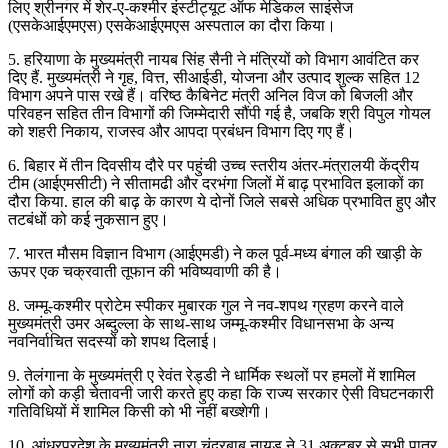
लिए श्रीनगर में शेर-ए-कश्मीर इंस्टीट्यूट ऑफ मेडिकल साइंसेज
(एसकेआईएमएस) एसकेआईएमएस अस्पताल का दौरा किया।
5. हरियाणा के मुख्यमंत्री नायब सिंह सैनी ने मंत्रियों को विभाग आवंटित कर
दिए हैं. मुख्यमंत्री ने गृह, वित्त, सीआईडी, योजना और उत्पाद शुल्क सहित 12
विभाग अपने पास रखे हैं। वरिष्ठ कैबिनेट मंत्री अनिल विज को बिजली और
परिवहन सहित तीन विभागों की जिम्मेदारी सौंपी गई है, जबकि श्री विपुल गोयल
को शहरी निकाय, राजस्व और आपदा प्रबंधन विभाग दिए गए हैं।
6. बिहार में तीन दिवसीय दौरे पर पहुंची उच्च स्तरीय अंतर-मंत्रालयी केंद्रीय
टीम (आईएमसीटी) ने सीतामढी और दरभंगा जिलों में बाढ़ प्रभावित इलाकों का
दौरा किया. हाल की बाढ़ के कारण ये दोनों जिले सबसे अधिक प्रभावित हुए और
तटबंधों को कई नुकसान हुए।
7. भारत मौसम विज्ञान विभाग (आईएमडी) ने कल पूर्व-मध्य बंगाल की खाड़ी के
ऊपर एक चक्रवाती तूफान की भविष्यवाणी की है।
8. जम्मू-कश्मीर प्रोटेम स्पीकर मुबारक गुल ने नव-शपथ ग्रहण करने वाले
मुख्यमंत्री उमर अब्दुल्ला के साथ-साथ जम्मू-कश्मीर विधानसभा के अन्य
नवनिर्वाचित सदस्यों को शपथ दिलाई।
9. तेलंगाना के मुख्यमंत्री ए रेवंत रेड्डी ने धार्मिक स्थलों पर हमलों में शामिल
लोगों को कड़ी चेतावनी जारी करते हुए कहा कि राज्य सरकार ऐसी विघटनकारी
गतिविधियों में शामिल किसी को भी नहीं बख्शेगी।
10. आंध्रप्रदेश के मुख्यमंत्री नारा चंद्रबाबू नायडू ने 31 अक्टूबर से सभी पात्र