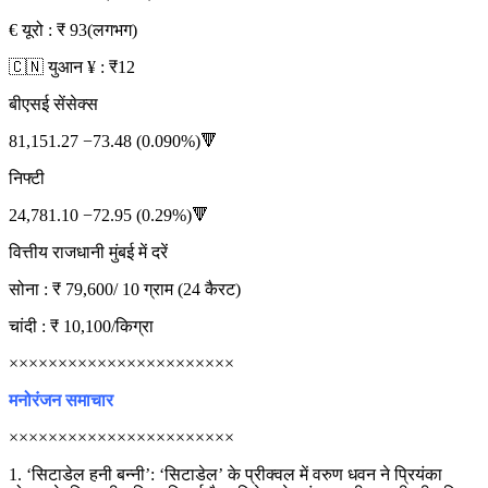
€ यूरो : ₹ 93(लगभग)
🇨🇳 युआन ¥ : ₹12
बीएसई सेंसेक्स
81,151.27 −73.48 (0.090%)🔻
निफ्टी
24,781.10 −72.95 (0.29%)🔻
वित्तीय राजधानी मुंबई में दरें
सोना : ₹ 79,600/ 10 ग्राम (24 कैरट)
चांदी : ₹ 10,100/किग्रा
×××××××××××××××××××××××
मनोरंजन समाचार
×××××××××××××××××××××××
1. ‘सिटाडेल हनी बन्नी’: ‘सिटाडेल’ के प्रीक्वल में वरुण धवन ने प्रियंका