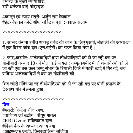
#भारत के मुख्य न्यायाधीश:
श्री धनंजय वाई. चंद्रचूड़
#कानून एवं न्याय मंत्री: अर्जुन राम मेघवाल
#इंटरनेशनल कोर्ट ऑफ़ जस्टिस प्रा. : नवाफ़ सलाम
××××××××××××××××××××××
1. सांसद कंगना रनौत थप्पड़ कांड की जांच के लिए एसपी, मोहाली की अध्यक्षता
में एक विशेष जांच दल (एसआईटी) का गठन किया गया है।
2. जम्मू-कश्मीर: आतंकवादियों द्वारा तीर्थयात्रियों को ले जा रही बस पर
गोलीबारी के बाद 10 की मौत, कई घायल : जम्मू-कश्मीर में, तीर्थयात्रियों को ले
जा रही एक बस कल जम्मू संभाग के रियासी जिले में गहरी खाई में गिर गई, जब
संदिग्ध आतंकवादियों ने बस पर गोलीबारी की।
शिव खोरी मंदिर जा रहे तीर्थयात्रियों को ले जा रही बस पर पोनी इलाके के
टेरयाथ गांव में हमला हुआ।
×××××××××××××××××××××××
वित्त
#मंत्री: निर्मला सीतारमण.
#वाणिज्य एवं उद्योग : पीयूष गोयल
#RBI Gvrnr: शक्तिकांत दास
#विश्व बैंक के अध्यक्ष: अजय बंगा
#आईएमएफ एमडी: क्रिस्टालिना जॉर्जीवा