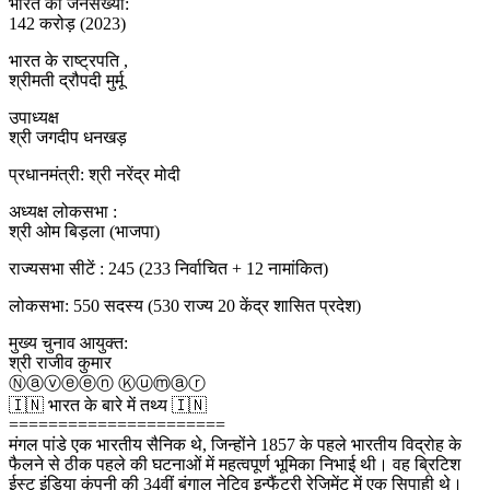
भारत की जनसंख्या:
142 करोड़ (2023)
भारत के राष्ट्रपति ,
श्रीमती द्रौपदी मुर्मू
उपाध्यक्ष
श्री जगदीप धनखड़
प्रधानमंत्री: श्री नरेंद्र मोदी
अध्यक्ष लोकसभा :
श्री ओम बिड़ला (भाजपा)
राज्यसभा सीटें : 245 (233 निर्वाचित + 12 नामांकित)
लोकसभा: 550 सदस्य (530 राज्य 20 केंद्र शासित प्रदेश)
मुख्य चुनाव आयुक्त:
श्री राजीव कुमार
Ⓝⓐⓥⓔⓔⓝ Ⓚⓤⓜⓐⓡ
🇮🇳 भारत के बारे में तथ्य 🇮🇳
======================
मंगल पांडे एक भारतीय सैनिक थे, जिन्होंने 1857 के पहले भारतीय विद्रोह के
फैलने से ठीक पहले की घटनाओं में महत्वपूर्ण भूमिका निभाई थी। वह ब्रिटिश
ईस्ट इंडिया कंपनी की 34वीं बंगाल नेटिव इन्फैंट्री रेजिमेंट में एक सिपाही थे।