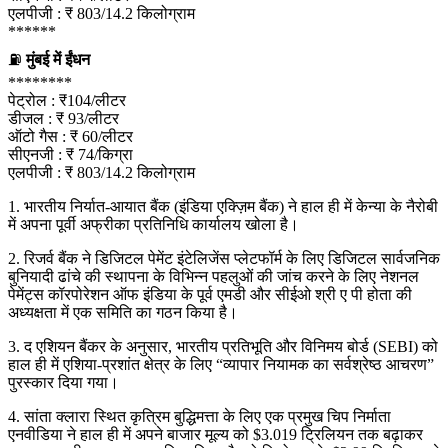
एलपीजी : ₹ 803/14.2 किलोग्राम
******
⛽
मुंबई में ईंधन
********
पेट्रोल : ₹104/लीटर
डीजल : ₹ 93/लीटर
ऑटो गैस : ₹ 60/लीटर
सीएनजी : ₹ 74/किग्रा
एलपीजी : ₹ 803/14.2 किलोग्राम
1. भारतीय निर्यात-आयात बैंक (इंडिया एक्ज़िम बैंक) ने हाल ही में केन्या के नैरोबी
में अपना पूर्वी अफ्रीका प्रतिनिधि कार्यालय खोला है।
2. रिजर्व बैंक ने डिजिटल पेमेंट इंटेलिजेंस प्लेटफॉर्म के लिए डिजिटल सार्वजनिक
बुनियादी ढांचे की स्थापना के विभिन्न पहलुओं की जांच करने के लिए नेशनल
पेमेंट्स कॉरपोरेशन ऑफ इंडिया के पूर्व एमडी और सीईओ श्री ए पी होता की
अध्यक्षता में एक समिति का गठन किया है।
3. द एशियन बैंकर के अनुसार, भारतीय प्रतिभूति और विनिमय बोर्ड (SEBI) को
हाल ही में एशिया-प्रशांत क्षेत्र के लिए “व्यापार नियामक का सर्वश्रेष्ठ आचरण”
पुरस्कार दिया गया।
4. सांता क्लारा स्थित कृत्रिम बुद्धिमत्ता के लिए एक प्रमुख चिप निर्माता
एनवीडिया ने हाल ही में अपने बाजार मूल्य को $3.019 ट्रिलियन तक बढ़ाकर