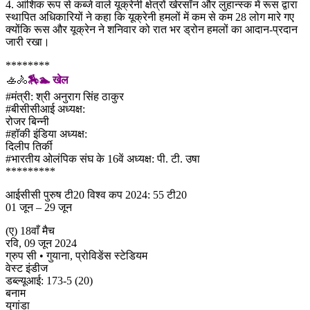
4. आंशिक रूप से कब्जे वाले यूक्रेनी क्षेत्रों खेरसॉन और लुहान्स्क में रूस द्वारा
स्थापित अधिकारियों ने कहा कि यूक्रेनी हमलों में कम से कम 28 लोग मारे गए
क्योंकि रूस और यूक्रेन ने शनिवार को रात भर ड्रोन हमलों का आदान-प्रदान
जारी रखा।
********
🚣🚴
🏇🏊 खेल
#मंत्री: श्री अनुराग सिंह ठाकुर
#बीसीसीआई अध्यक्ष:
रोजर बिन्नी
#हॉकी इंडिया अध्यक्ष:
दिलीप तिर्की
#भारतीय ओलंपिक संघ के 16वें अध्यक्ष: पी. टी. उषा
*********
आईसीसी पुरुष टी20 विश्व कप 2024: 55 टी20
01 जून – 29 जून
(ए) 18वाँ मैच
रवि, ​​09 जून 2024
ग्रुप सी • गुयाना, प्रोविडेंस स्टेडियम
वेस्ट इंडीज
डब्ल्यूआई: 173-5 (20)
बनाम
युगांडा