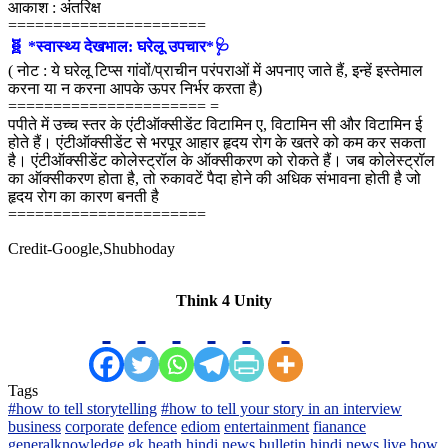
आकाश : अंतरिक्ष
======================
🧬 *स्वास्थ्य देखभाल: घरेलू उपचार*🩺
( नोट : ये घरेलू टिप्स गांवों/प्राचीन परंपराओं में अपनाए जाते हैं, इन्हें इस्तेमाल
करना या न करना आपके ऊपर निर्भर करता है)
====================== =
पपीते में उच्च स्तर के एंटीऑक्सीडेंट विटामिन ए, विटामिन सी और विटामिन ई
होते हैं। एंटीऑक्सीडेंट से भरपूर आहार हृदय रोग के खतरे को कम कर सकता
है। एंटीऑक्सीडेंट कोलेस्ट्रॉल के ऑक्सीकरण को रोकते हैं। जब कोलेस्ट्रॉल
का ऑक्सीकरण होता है, तो रुकावटें पैदा होने की अधिक संभावना होती है जो
हृदय रोग का कारण बनती है
======================
Credit-Google,Shubhoday
Think 4 Unity
Tags
#how to tell storytelling
#how to tell your story in an interview
business
corporate
defence
ediom
entertainment
fianance
generalknowledge
gk
heath
hindi news bulletin
hindi news live
how