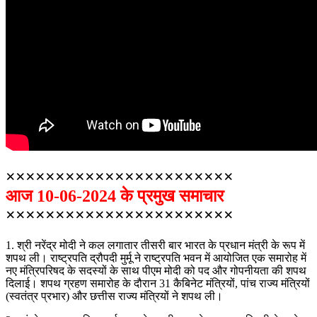
×××××××××××××××××××××××
आज 10-06-2024 के प्रमुख समाचार
×××××××××××××××××××××××
1. श्री नरेंद्र मोदी ने कल लगातार तीसरी बार भारत के प्रधान मंत्री के रूप में
शपथ ली। राष्ट्रपति द्रौपदी मुर्मू ने राष्ट्रपति भवन में आयोजित एक समारोह में
नए मंत्रिपरिषद के सदस्यों के साथ पीएम मोदी को पद और गोपनीयता की शपथ
दिलाई। शपथ ग्रहण समारोह के दौरान 31 कैबिनेट मंत्रियों, पांच राज्य मंत्रियों
(स्वतंत्र प्रभार) और छत्तीस राज्य मंत्रियों ने शपथ ली।