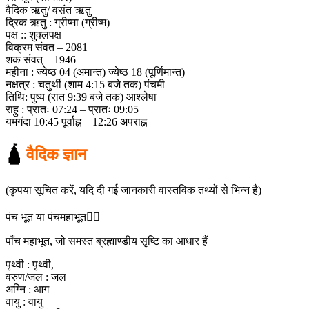
वैदिक ऋतु/ वसंत ऋतु
द्रिक ऋतु : ग्रीष्मा (ग्रीष्म)
पक्ष :: शुक्लपक्ष
विक्रम संवत – 2081
शक संवत् – 1946
महीना : ज्येष्ठ 04 (अमान्त) ज्येष्ठ 18 (पूर्णिमान्त)
नक्षत्र : चतुर्थी (शाम 4:15 बजे तक) पंचमी
तिथि: पुष्य (रात 9:39 बजे तक) आश्लेषा
राहु : प्रातः 07:24 – प्रातः 09:05
यमगंदा 10:45 पूर्वाह्न – 12:26 अपराह्न
🛕
वैदिक ज्ञान
(कृपया सूचित करें, यदि दी गई जानकारी वास्तविक तथ्यों से भिन्न है)
=======================
पंच भूत या पंचमहाभूत🖐🏻
पाँच महाभूत, जो समस्त ब्रह्माण्डीय सृष्टि का आधार हैं
पृथ्वी : पृथ्वी,
वरुण/जल : जल
अग्नि : आग
वायु : वायु