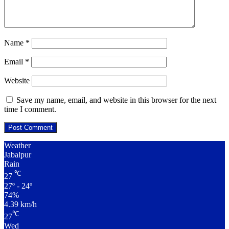
Name
*
Email
*
Website
Save my name, email, and website in this browser for the next
time I comment.
Weather
Jabalpur
Rain
℃
27
27º - 24º
74%
4.39 km/h
℃
27
Wed