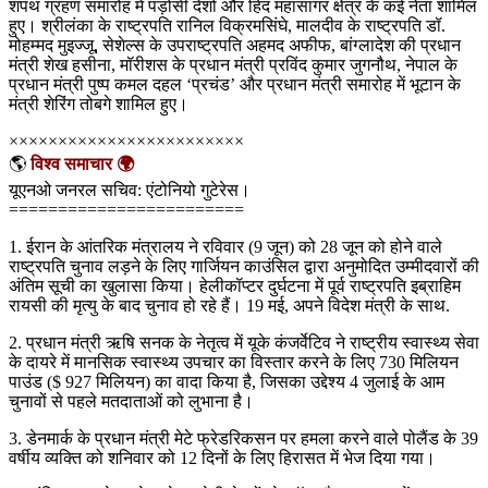
शपथ ग्रहण समारोह में पड़ोसी देशों और हिंद महासागर क्षेत्र के कई नेता शामिल
हुए। श्रीलंका के राष्ट्रपति रानिल विक्रमसिंघे, मालदीव के राष्ट्रपति डॉ.
मोहम्मद मुइज्जू, सेशेल्स के उपराष्ट्रपति अहमद अफीफ, बांग्लादेश की प्रधान
मंत्री शेख हसीना, मॉरीशस के प्रधान मंत्री प्रविंद कुमार जुगनौथ, नेपाल के
प्रधान मंत्री पुष्प कमल दहल ‘प्रचंड’ और प्रधान मंत्री समारोह में भूटान के
मंत्री शेरिंग तोबगे शामिल हुए।
××××××××××××××××××××××××
🌎
विश्व समाचार 🌍
यूएनओ जनरल सचिव: एंटोनियो गुटेरेस।
========================
1. ईरान के आंतरिक मंत्रालय ने रविवार (9 जून) को 28 जून को होने वाले
राष्ट्रपति चुनाव लड़ने के लिए गार्जियन काउंसिल द्वारा अनुमोदित उम्मीदवारों की
अंतिम सूची का खुलासा किया। हेलीकॉप्टर दुर्घटना में पूर्व राष्ट्रपति इब्राहिम
रायसी की मृत्यु के बाद चुनाव हो रहे हैं। 19 मई, अपने विदेश मंत्री के साथ.
2. प्रधान मंत्री ऋषि सनक के नेतृत्व में यूके कंजर्वेटिव ने राष्ट्रीय स्वास्थ्य सेवा
के दायरे में मानसिक स्वास्थ्य उपचार का विस्तार करने के लिए 730 मिलियन
पाउंड ($ 927 मिलियन) का वादा किया है, जिसका उद्देश्य 4 जुलाई के आम
चुनावों से पहले मतदाताओं को लुभाना है।
3. डेनमार्क के प्रधान मंत्री मेटे फ्रेडरिकसन पर हमला करने वाले पोलैंड के 39
वर्षीय व्यक्ति को शनिवार को 12 दिनों के लिए हिरासत में भेज दिया गया।