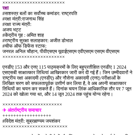
×××××××××××××××××××××××
रक्षा
#सशस्त्र बलों का सर्वोच्च कमांडर: राष्ट्रपति
#रक्षा मंत्री:राजनाथ सिंह
#रक्षा राज्य मंत्री:
अजय भट्ट
#केंद्रीय गृह : अमित शाह
#राष्ट्रीय सुरक्षा सलाहकार: अजीत डोभाल
#चीफ ऑफ डिफेंस स्टाफ:
जनरल अनिल चौहान, पीवीएसएम यूवाईएसएम एवीएसएम एसएम वीएसएम
×××××××××××××××××××××××
एनडीए 153 और एनए 115 पाठ्यक्रमों के लिए बहुप्रतीक्षित एनडीए 1 2024
एसएसबी साक्षात्कार तिथियां आखिरकार जारी कर दी गई हैं। जिन उम्मीदवारों ने
राष्ट्रीय रक्षा अकादमी (एनडीए) और नौसेना अकादमी (एनए) परीक्षाओं के
लिखित चरण को सफलतापूर्वक उत्तीर्ण कर लिया है, वे अब अपनी साक्षात्कार
तिथियों का चयन कर सकते हैं। दिनांक चयन लिंक आधिकारिक तौर पर 7 जून
2024 को खोला गया था, और 14 जून 2024 तक पहुंच योग्य रहेगा।
××××××××××××××××××××××
✈ अंतर्राष्ट्रीय समाचार
++++++++++++++++++
#विदेश मंत्री: सुब्रह्मण्यम जयशंकर
××××××××××××××××××××××××