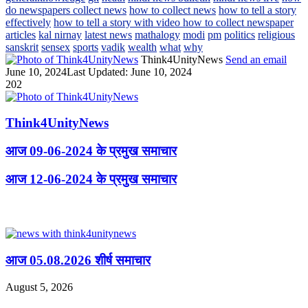
do newspapers collect news
how to collect news
how to tell a story
effectively
how to tell a story with video how to collect newspaper
articles
kal nirnay
latest news
mathalogy
modi
pm
politics
religious
sanskrit
sensex
sports
vadik
wealth
what
why
Think4UnityNews
Send an email
June 10, 2024
Last Updated: June 10, 2024
202
Think4UnityNews
आज 09-06-2024 के प्रमुख समाचार
आज 12-06-2024 के प्रमुख समाचार
Related Articles
आज 05.08.2026 शीर्ष समाचार
August 5, 2026