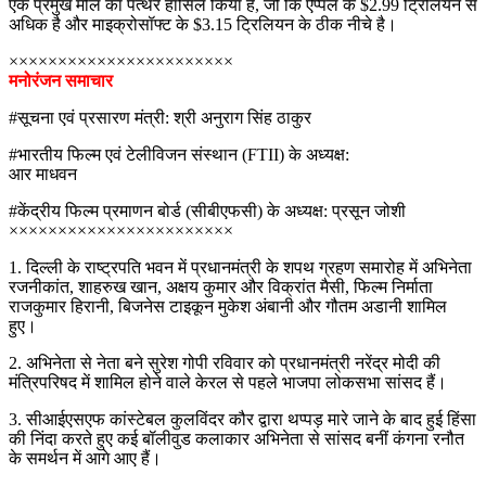
एक प्रमुख मील का पत्थर हासिल किया है, जो कि ऐप्पल के $2.99 ​​ट्रिलियन से
अधिक है और माइक्रोसॉफ्ट के $3.15 ट्रिलियन के ठीक नीचे है।
×××××××××××××××××××××××
मनोरंजन समाचार
#सूचना एवं प्रसारण मंत्री: श्री अनुराग सिंह ठाकुर
#भारतीय फिल्म एवं टेलीविजन संस्थान (FTII) के अध्यक्ष:
आर माधवन
#केंद्रीय फिल्म प्रमाणन बोर्ड (सीबीएफसी) के अध्यक्ष: प्रसून जोशी
×××××××××××××××××××××××
1. दिल्ली के राष्ट्रपति भवन में प्रधानमंत्री के शपथ ग्रहण समारोह में अभिनेता
रजनीकांत, शाहरुख खान, अक्षय कुमार और विक्रांत मैसी, फिल्म निर्माता
राजकुमार हिरानी, ​​बिजनेस टाइकून मुकेश अंबानी और गौतम अडानी शामिल
हुए।
2. अभिनेता से नेता बने सुरेश गोपी रविवार को प्रधानमंत्री नरेंद्र मोदी की
मंत्रिपरिषद में शामिल होने वाले केरल से पहले भाजपा लोकसभा सांसद हैं।
3. सीआईएसएफ कांस्टेबल कुलविंदर कौर द्वारा थप्पड़ मारे जाने के बाद हुई हिंसा
की निंदा करते हुए कई बॉलीवुड कलाकार अभिनेता से सांसद बनीं कंगना रनौत
के समर्थन में आगे आए हैं।