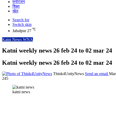
मनोरंजन
शिक्षा
खेल
Search for
Switch skin
℃
Jabalpur
27
Katni News WNA
Katni weekly news 26 feb 24 to 02 mar 24
Katni weekly news 26 feb 24 to 02 mar 24
Think4UnityNews
Send an email
Mar
245
katni news