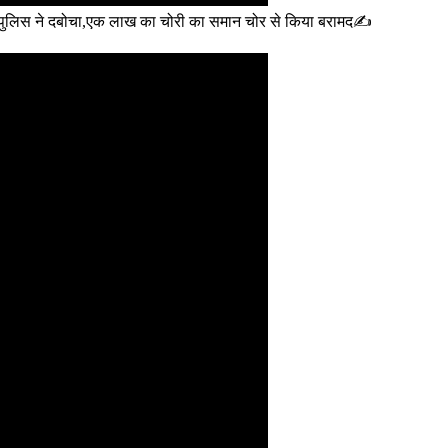
ुठला पुलिस ने दबोचा,एक लाख का चोरी का समान चोर से किया बरामद✍️