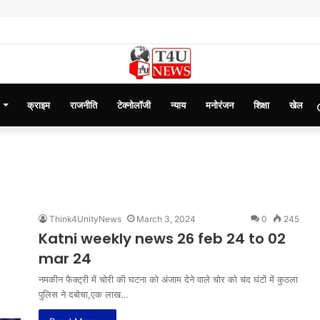
क्राइम
राजनीति
टेक्नोलॉजी
न्याय
मनोरंजन
शिक्षा
खेल
Think4UnityNews
March 3, 2024
0
245
Katni weekly news 26 feb 24 to 02
mar 24
नमकीन फैक्ट्री में चोरी की घटना को अंजाम देने वाले चोर को चंद घंटों में कुठला
पुलिस ने दबोचा,एक लाख…