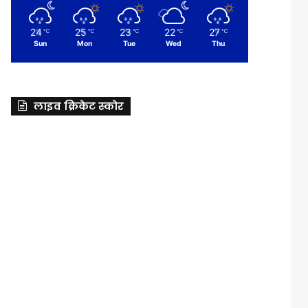
24
25
23
22
27
℃
℃
℃
℃
℃
Sun
Mon
Tue
Wed
Thu
लाइव क्रिकेट स्कोर