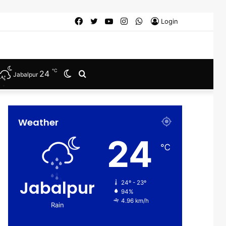
Facebook
Twitter
YouTube
Instagram
WhatsApp
Login
℃
24
Switch
Search
Jabalpur
skin
for
Weather
24
℃
Jabalpur
24º - 23º
94%
4.96 km/h
Rain