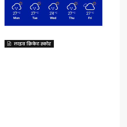
27
27
24
27
27
℃
℃
℃
℃
℃
Mon
Tue
Wed
Thu
Fri
लाइव क्रिकेट स्कोर