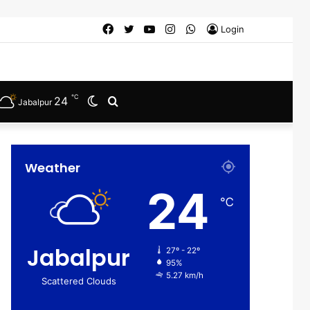
Facebook
Twitter
YouTube
Instagram
WhatsApp
Login
℃
24
Switch
Search
Jabalpur
skin
for
Weather
24
℃
Jabalpur
27º - 22º
95%
5.27 km/h
Scattered Clouds