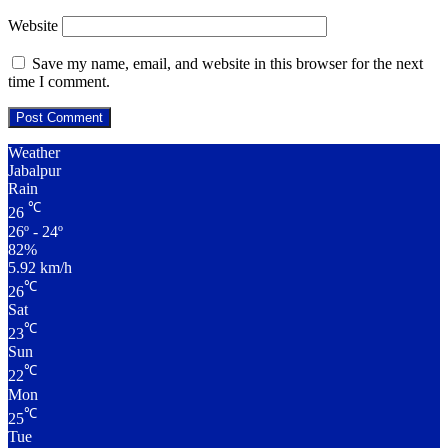
Website
Save my name, email, and website in this browser for the next
time I comment.
Weather
Jabalpur
Rain
℃
26
26º - 24º
82%
5.92 km/h
℃
26
Sat
℃
23
Sun
℃
22
Mon
℃
25
Tue