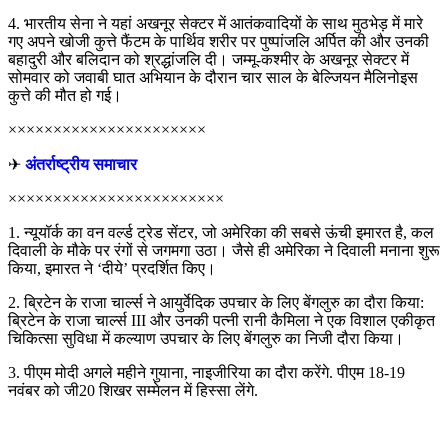
4. भारतीय सेना ने यहां अखनूर सेक्टर में आतंकवादियों के साथ मुठभेड़ में मारे
गए अपने खोजी कुत्ते फैंटम के पार्थिव शरीर पर पुष्पांजलि अर्पित की और उनकी
बहादुरी और बलिदान को श्रद्धांजलि दी। जम्मू-कश्मीर के अखनूर सेक्टर में
सोमवार को जवाबी घात अभियान के दौरान चार साल के बेल्जियन मैलिनोइस
कुत्ते की मौत हो गई।
××××××××××××××××××××××
✈
अंतर्राष्ट्रीय समाचार
××××××××××××××××××××××××
1. न्यूयॉर्क का वन वर्ल्ड ट्रेड सेंटर, जो अमेरिका की सबसे ऊंची इमारत है, कल
दिवाली के मौके पर रंगों से जगमगा उठा। जैसे ही अमेरिका ने दिवाली मनाना शुरू
किया, इमारत ने ‘दीये’ प्रदर्शित किए।
2. ब्रिटेन के राजा चार्ल्स ने आयुर्वेदिक उपचार के लिए बेंगलुरु का दौरा किया:
ब्रिटेन के राजा चार्ल्स III और उनकी पत्नी रानी कैमिला ने एक विशाल एकीकृत
चिकित्सा सुविधा में कल्याण उपचार के लिए बेंगलुरु का निजी दौरा किया।
3. पीएम मोदी अगले महीने गुयाना, नाइजीरिया का दौरा करेंगे. पीएम 18-19
नवंबर को जी20 शिखर सम्मेलन में हिस्सा लेंगे.