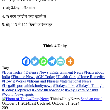
3. बी) कैसिइन और बीटा
4. ए) नरम प्रोटीन परत सूखने से
5. बी) 113 से 122 डिग्री फ़ारेनहाइट
Think 4 Unity
Tags
#Born Today
#Defense News
#Entertainment News
#Facts about
India
#Finance News
#GK Today
#Health Care
#Home Remedies
#How it Works
#Idioms and Phrases
#International News
#LegalReport
#think4unitynews
#Today's Joke
#Today's Thought
#Today'sTopNews
#Vedic #Knowledge
#Why Learn Sanskrit
#World News
sports
Think4UnityNews
Send an email
October 31, 2024
Last Updated: October 31, 2024
209