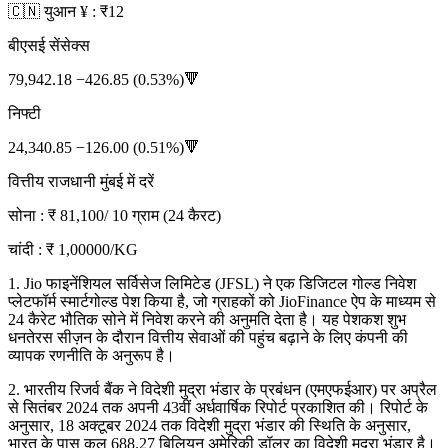
🇨🇳 युआन ¥ : ₹12
बीएसई सेंसेक्स
79,942.18 −426.85 (0.53%)🔻
निफ्टी
24,340.85 −126.00 (0.51%)🔻
वित्तीय राजधानी मुंबई में दरें
सोना : ₹ 81,100/ 10 ग्राम (24 कैरट)
चांदी : ₹ 1,00000/KG
1. Jio फाइनेंशियल सर्विसेज लिमिटेड (JFSL) ने एक डिजिटल गोल्ड निवेश
प्लेटफॉर्म स्मार्टगोल्ड पेश किया है, जो ग्राहकों को JioFinance ऐप के माध्यम से
24 कैरेट भौतिक सोने में निवेश करने की अनुमति देता है। यह पेशकश शुभ
धनतेरस सीज़न के दौरान वित्तीय सेवाओं की पहुंच बढ़ाने के लिए कंपनी की
व्यापक रणनीति के अनुरूप है।
2. भारतीय रिजर्व बैंक ने विदेशी मुद्रा भंडार के प्रबंधन (एमएफईआर) पर अप्रैल
से सितंबर 2024 तक अपनी 43वीं अर्धवार्षिक रिपोर्ट प्रकाशित की। रिपोर्ट के
अनुसार, 18 अक्टूबर 2024 तक विदेशी मुद्रा भंडार की स्थिति के अनुसार,
भारत के पास कुल 688.27 बिलियन अमेरिकी डॉलर का विदेशी मुद्रा भंडार है।