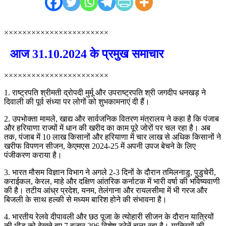
×××××××××××××××××××××××
आज 31.10.2024 के प्रमुख समाचार
×××××××××××××××××××××××
1. राष्ट्रपति श्रीमती द्रोपदी मुर्मू और उपराष्ट्रपति श्री जगदीप धनखड़ ने
दिवाली की पूर्व संध्या पर लोगों को शुभकामनाएं दी हैं।
2. उपभोक्ता मामले, खाद्य और सार्वजनिक वितरण मंत्रालय ने कहा है कि पंजाब
और हरियाणा राज्यों में धान की खरीद का काम पूरे जोरों पर चल रहा है। अब
तक, पंजाब में 10 लाख किसानों और हरियाणा में चार लाख से अधिक किसानों ने
खरीफ विपणन सीजन, केएमएस 2024-25 में अपनी उपज बेचने के लिए
पंजीकरण कराया है।
3. भारत मौसम विज्ञान विभाग ने अगले 2-3 दिनों के दौरान तमिलनाडु, पुडुचेरी,
कराईकल, केरल, माहे और दक्षिण आंतरिक कर्नाटक में भारी वर्षा की भविष्यवाणी
की है। तटीय आंध्र प्रदेश, यनम, तेलंगाना और रायलसीमा में भी गरज और
बिजली के साथ हल्की से मध्यम बारिश होने की संभावना है।
4. भारतीय रेलवे दीपावली और छठ पूजा के त्योहारी सीजन के दौरान यात्रियों
की भीड़ को देखते हुए 7 हजार 296 विशेष ट्रेनें चला रहा है। यात्रियों की