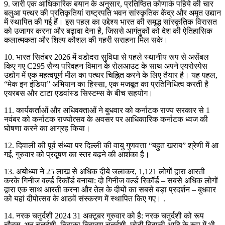
9. जारी एक आधिकारिक बयान के अनुसार, प्रतिष्ठित कोणार्क पहिये की चार
बलुआ पत्थर की प्रतिकृतियां राष्ट्रपति भवन सांस्कृतिक केंद्र और अमृत उद्यान
में स्थापित की गई हैं। इस पहल का उद्देश्य भारत की समृद्ध सांस्कृतिक विरासत
को उजागर करना और बढ़ावा देना है, जिससे आगंतुकों को देश की ऐतिहासिक
कलात्मकता और शिल्प कौशल की गहरी सराहना मिल सके।
10. भारत सितंबर 2026 में वडोदरा सुविधा से पहले स्थानीय रूप से असेंबल
किए गए C295 सैन्य परिवहन विमान के रोलआउट के साथ अपने एयरोस्पेस
उद्योग में एक महत्वपूर्ण मील का पत्थर चिह्नित करने के लिए तैयार है। यह पहल,
“मेक इन इंडिया” अभियान का हिस्सा, एक मजबूत का प्रतिनिधित्व करती है
एयरबस और टाटा एडवांस्ड सिस्टम्स के बीच सहयोग।
11. कार्यकर्ताओं और अधिवक्ताओं ने बुधवार को कर्नाटक राज्य सरकार से 1
नवंबर को कर्नाटक राज्योत्सव के अवसर पर आधिकारिक कर्नाटक ध्वज की
घोषणा करने का आग्रह किया।
12. दिवाली की पूर्व संध्या पर दिल्ली की वायु गुणवत्ता “बहुत खराब” श्रेणी में आ
गई, गुरुवार को प्रदूषण का स्तर बढ़ने की आशंका है।
13. अयोध्या ने 25 लाख से अधिक दीये जलाकर, 1,121 लोगों द्वारा आरती
करके गिनीज वर्ल्ड रिकॉर्ड बनाया: दो गिनीज वर्ल्ड रिकॉर्ड – सबसे अधिक लोगों
द्वारा एक साथ आरती करना और तेल के दीयों का सबसे बड़ा प्रदर्शन – बुधवार
को यहां दीपोत्सव के आठवें संस्करण में स्थापित किए गए। .
14. नरक चतुर्दशी 2024 31 अक्टूबर गुरुवार को है: नरक चतुर्दशी को रूप
चौदस, भूत चतुर्दशी, निराका निवारण चतुर्दशी, छोटी दिवाली आदि के रूप में भी