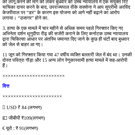
को लागू करने की मांग को लेकर बुधवार को उच्च न्यायालय में एक संयुक्त रिट
याचिका दायर करने के बाद, उपराज्यपाल वीके सक्सेना ने आप सुप्रीमो अरविंद
केजरीवाल पर “डर” के कारण इस योजना को आगे नहीं बढ़ाने का आरोप
लगाया। “उजागर” होने का.
3. हत्या के एक मामले में चार महीने से अधिक समय पहले गिरफ्तार किए गए
अभिनेता दर्शन थुगुदीपा रीढ़ की सर्जरी कराने के लिए कर्नाटक उच्च न्यायालय
द्वारा चिकित्सा आधार पर अंतरिम जमानत दिए जाने के कुछ ही घंटों बाद बुधवार
को जेल से बाहर आ गए।
11 जून को गिरफ्तार किया गया 47 वर्षीय व्यक्ति बल्लारी जेल में बंद था। उनकी
दोस्त पवित्रा गौड़ा और 15 अन्य लोग रेणुकास्वामी हत्या मामले में सह-आरोपी
हैं।
×××××××××××××××××××××××
वित्त
××××××××××××××××××××××
 USD ₹ 84 (लगभग)
💷 जीबीपी ₹109(लगभग)
€ यूरो : ₹ 91(लगभग)