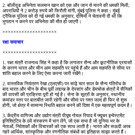
2. बॉलीवुड अभिनेता सलमान खान को एक और जान से मारने की धमकी मिली,
अपराधियों ने 2 करोड़ रुपये की फिरौती मांगी, मुंबई पुलिस ने कहा। मुंबई
ट्रैफिक पुलिस को दी गई धमकी के अनुसार, दोषियों ने चेतावनी दी थी कि
भुगतान न करने पर अभिनेता की मौत हो जाएगी।
××××××××××××××××××××
रक्षा समाचार
××××××××××××××××××××
1. रक्षा मंत्री राजनाथ सिंह ने कहा है कि लगातार सैन्य और कूटनीतिक प्रयासों
के कारण भारत और चीन आम सहमति पर पहुंचे हैं और आम सहमति से सीमा पर
शांति बहाल करने के लिए ऐसा करना जारी रखेंगे।
2. वास्तविक नियंत्रण रेखा (एलएसी) पर साढ़े चार साल के सैन्य गतिरोध के
बाद भारत और चीन के बीच पूर्वी लद्दाख के देपसांग और डेमचोक क्षेत्रों में सैनिकों
की वापसी की प्रक्रिया पूरी हो गई है। सेना के सूत्रों के अनुसार, स्थानीय
कमांडर स्तर पर बातचीत जारी रहेगी और सीमा पर गश्त जल्द ही फिर से शुरू
होगी, जो क्षेत्र में सामान्य स्थिति बहाल करने की दिशा में एक महत्वपूर्ण कदम है।
3. केंद्रीय वाणिज्य और उद्योग मंत्री पीयूष गोयल रियाद में फ्यूचर इन्वेस्टमेंट
इनिशिएटिव के 8वें संस्करण में भाग लेंगे, जो एक सभा है जो दुनिया भर के
नेताओं, निवेशकों और विचारकों को एक साथ लाती है। भारत और सऊदी अरब
गहरे आर्थिक, सांस्कृतिक और रणनीतिक संबंधों का इतिहास साझा करते हैं।