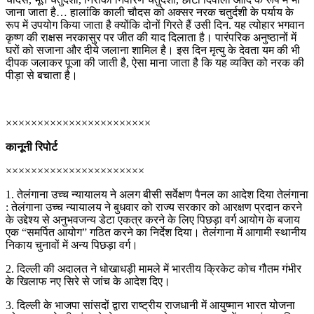
जाना जाता है… हालांकि काली चौदस को अक्सर नरक चतुर्दशी के पर्याय के
रूप में उपयोग किया जाता है क्योंकि दोनों गिरते हैं उसी दिन. यह त्योहार भगवान
कृष्ण की राक्षस नरकासुर पर जीत की याद दिलाता है। पारंपरिक अनुष्ठानों में
घरों को सजाना और दीये जलाना शामिल है। इस दिन मृत्यु के देवता यम की भी
दीपक जलाकर पूजा की जाती है, ऐसा माना जाता है कि यह व्यक्ति को नरक की
पीड़ा से बचाता है।
×××××××××××××××××××××××
कानूनी रिपोर्ट
××××××××××××××××××××××
1. तेलंगाना उच्च न्यायालय ने अलग बीसी सर्वेक्षण पैनल का आदेश दिया तेलंगाना
: तेलंगाना उच्च न्यायालय ने बुधवार को राज्य सरकार को आरक्षण प्रदान करने
के उद्देश्य से अनुभवजन्य डेटा एकत्र करने के लिए पिछड़ा वर्ग आयोग के बजाय
एक “समर्पित आयोग” गठित करने का निर्देश दिया। तेलंगाना में आगामी स्थानीय
निकाय चुनावों में अन्य पिछड़ा वर्ग।
2. दिल्ली की अदालत ने धोखाधड़ी मामले में भारतीय क्रिकेट कोच गौतम गंभीर
के खिलाफ नए सिरे से जांच के आदेश दिए।
3. दिल्ली के भाजपा सांसदों द्वारा राष्ट्रीय राजधानी में आयुष्मान भारत योजना