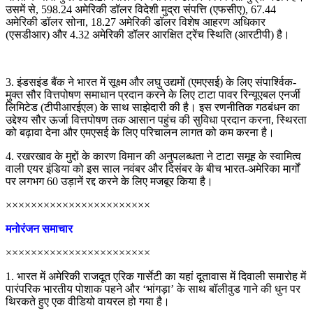
उसमें से, 598.24 अमेरिकी डॉलर विदेशी मुद्रा संपत्ति (एफसीए), 67.44
अमेरिकी डॉलर सोना, 18.27 अमेरिकी डॉलर विशेष आहरण अधिकार
(एसडीआर) और 4.32 अमेरिकी डॉलर आरक्षित ट्रेंच स्थिति (आरटीपी) है।
3. इंडसइंड बैंक ने भारत में सूक्ष्म और लघु उद्यमों (एमएसई) के लिए संपार्श्विक-
मुक्त सौर वित्तपोषण समाधान प्रदान करने के लिए टाटा पावर रिन्यूएबल एनर्जी
लिमिटेड (टीपीआरईएल) के साथ साझेदारी की है। इस रणनीतिक गठबंधन का
उद्देश्य सौर ऊर्जा वित्तपोषण तक आसान पहुंच की सुविधा प्रदान करना, स्थिरता
को बढ़ावा देना और एमएसई के लिए परिचालन लागत को कम करना है।
4. रखरखाव के मुद्दों के कारण विमान की अनुपलब्धता ने टाटा समूह के स्वामित्व
वाली एयर इंडिया को इस साल नवंबर और दिसंबर के बीच भारत-अमेरिका मार्गों
पर लगभग 60 उड़ानें रद्द करने के लिए मजबूर किया है।
×××××××××××××××××××××××
मनोरंजन समाचार
×××××××××××××××××××××××
1. भारत में अमेरिकी राजदूत एरिक गार्सेटी का यहां दूतावास में दिवाली समारोह में
पारंपरिक भारतीय पोशाक पहने और ‘भांगड़ा’ के साथ बॉलीवुड गाने की धुन पर
थिरकते हुए एक वीडियो वायरल हो गया है।