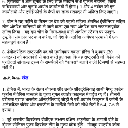
6. श्रीलंका में आम चुनाव के लिए डाक मतदान सभी पुलिस स्टेशनों, जिला
सचिवालयों और चुनाव आयोग कार्यालयों में होगा। 1 और 4 नवंबर को इन
कार्यालयों और ट्राई फोर्स के कैंपों पर डाक मतपत्र भी अंकित किए जाएंगे।
7. चीन ने छह महीने के मिशन पर देश की पहली महिला अंतरिक्ष इंजीनियर सहित
तीन अंतरिक्ष यात्रियों को ले जाने वाला एक नया अंतरिक्ष यान सफलतापूर्वक
लॉन्च किया। यह दल चीन के निम्न-कक्षा वाले अंतरिक्ष स्टेशन पर फाइन-
ट्यूनिंग संचालन पर काम करेगा, जो देश के अंतरिक्ष अन्वेषण प्रयासों में एक
महत्वपूर्ण कदम है।
8. डेमोक्रेटिक राष्ट्रपति पद की उम्मीदवार कमला हैरिस ने बुधवार (30
अक्टूबर) को पत्रकारों से बात करते हुए कहा कि वह राष्ट्रपति जो बिडेन की
प्रतिद्वंद्वी डोनाल्ड ट्रम्प के समर्थकों को “कचरा” बताने वाली टिप्पणी से सहमत
नहीं हैं।
🚣🚴🏇🏊
खेल
1. टेनिस में, भारत के रोहन बोपन्ना और उनके ऑस्ट्रेलियाई साथी मैथ्यू एबडेन
फ्रांस में पेरिस मास्टर्स के पुरुष युगल क्वार्टर फाइनल में पहुंच गए हैं। तीसरी
वरीयता प्राप्त भारतीय-ऑस्ट्रेलियाई जोड़ी ने प्री-क्वार्टर फाइनल में जर्मनी के
अलेक्जेंडर ज्वेरेव और ब्राजील के मार्सेलो मेलो को सीधे सेटों में 6-4, 7-6 से
हराया।
2. पूर्व भारतीय क्रिकेटर वीवीएस लक्ष्मण दक्षिण अफ्रीका के आगामी दौरे के
दौरान सीनियर पुरुष क्रिकेट टीम के मुख्य कोच होंगे। मौजूदा राष्ट्रीय कोच