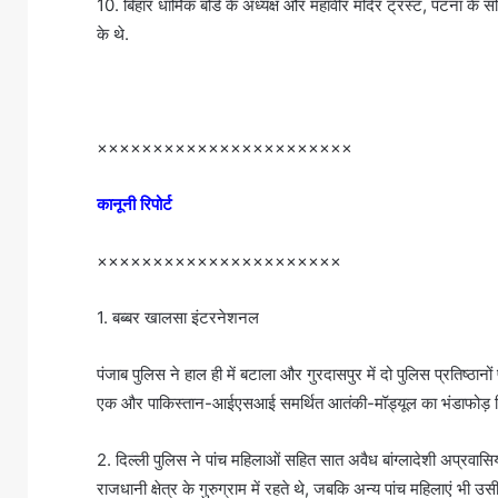
10. बिहार धार्मिक बोर्ड के अध्यक्ष और महावीर मंदिर ट्रस्ट, पटना क
के थे.
×××××××××××××××××××××××
कानूनी रिपोर्ट
××××××××××××××××××××××
1. बब्बर खालसा इंटरनेशनल
पंजाब पुलिस ने हाल ही में बटाला और गुरदासपुर में दो पुलिस प्रतिष्ठान
एक और पाकिस्तान-आईएसआई समर्थित आतंकी-मॉड्यूल का भंडाफोड़ क
2. दिल्ली पुलिस ने पांच महिलाओं सहित सात अवैध बांग्लादेशी अप्रवासिय
राजधानी क्षेत्र के गुरुग्राम में रहते थे, जबकि अन्य पांच महिलाएं भी उसी क