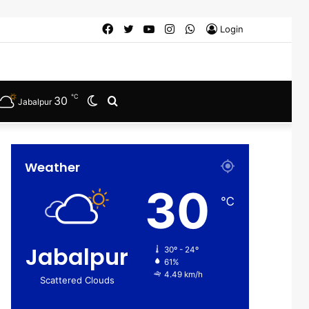
Facebook
Twitter
YouTube
Instagram
WhatsApp
Login
℃
30
Switch
Search
Jabalpur
skin
for
Weather
30
℃
Jabalpur
30º - 24º
61%
4.49 km/h
Scattered Clouds