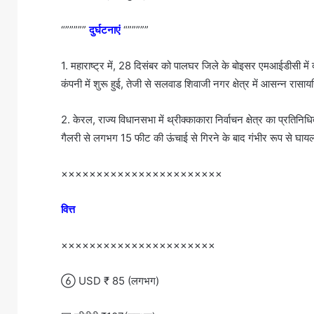
“”””””
दुर्घटनाएं
“”””””
1. महाराष्ट्र में, 28 दिसंबर को पालघर जिले के बोइसर एमआईडीसी म
कंपनी में शुरू हुई, तेजी से सलवाड शिवाजी नगर क्षेत्र में आसन्न र
2. केरल, राज्य विधानसभा में थ्रीक्काकारा निर्वाचन क्षेत्र का प्रति
गैलरी से लगभग 15 फीट की ऊंचाई से गिरने के बाद गंभीर रूप से घाय
×××××××××××××××××××××××
वित्त
××××××××××××××××××××××
 USD ₹ 85 (लगभग)