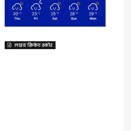
30
23
25
28
29
℃
℃
℃
℃
℃
Thu
Fri
Sat
Sun
Mon
लाइव क्रिकेट स्कोर