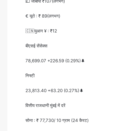
💷 जीबीपी ₹107(लगभग)
€ यूरो : ₹ 89(लगभग)
🇨🇳युआन ¥ : ₹12
बीएसई सेंसेक्स
78,699.07 +226.59 (0.29%)🌲
निफ्टी
23,813.40 +63.20 (0.27%)🌲
वित्तीय राजधानी मुंबई में दरें
सोना : ₹ 77,730/ 10 ग्राम (24 कैरट)