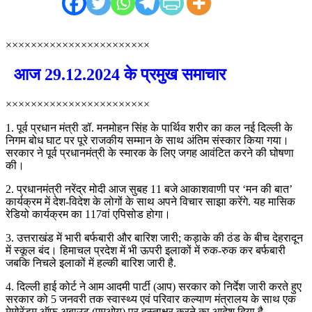
×××××××××××××××××××××××
आज 29.12.2024 के प्रमुख समाचार
×××××××××××××××××××××××
1. पूर्व प्रधान मंत्री डॉ. मनमोहन सिंह के पार्थिव शरीर का कल नई दिल्ली के
निगम बोध घाट पर पूरे राजकीय सम्मान के साथ अंतिम संस्कार किया गया।
सरकार ने पूर्व प्रधानमंत्री के स्मारक के लिए जगह आवंटित करने की घोषणा
की।
2. प्रधानमंत्री नरेंद्र मोदी आज सुबह 11 बजे आकाशवाणी पर ‘मन की बात’
कार्यक्रम में देश-विदेश के लोगों के साथ अपने विचार साझा करेंगे. यह मासिक
रेडियो कार्यक्रम का 117वां एपिसोड होगा।
3. उत्तराखंड में भारी बर्फबारी और बारिश जारी; कड़ाके की ठंड के बीच देहरादून
में स्कूल बंद। हिमाचल प्रदेश में भी ऊपरी इलाकों में रुक-रुक कर बर्फबारी
जबकि निचले इलाकों में हल्की बारिश जारी है.
4. दिल्ली हाई कोर्ट ने आम आदमी पार्टी (आप) सरकार को निर्देश जारी करते हुए
सरकार को 5 जनवरी तक स्वास्थ्य एवं परिवार कल्याण मंत्रालय के साथ एक
मेमोरेंडम ऑफ अबाउट (एमओयू) पर हस्ताक्षर करने का आदेश दिया है.