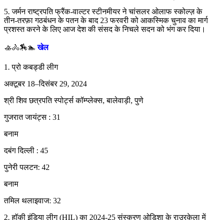
5. जर्मन राष्ट्रपति फ्रैंक-वाल्टर स्टीनमीयर ने चांसलर ओलाफ स्कोल्ज़ के
तीन-तरफ़ा गठबंधन के पतन के बाद 23 फरवरी को आकस्मिक चुनाव का मार्ग
प्रशस्त करने के लिए आज देश की संसद के निचले सदन को भंग कर दिया।
🚣🚴🏇🏊
खेल
1. प्रो कबड्डी लीग
अक्टूबर 18–दिसंबर 29, 2024
श्री शिव छत्रपति स्पोर्ट्स कॉम्प्लेक्स, बालेवाड़ी, पुणे
गुजरात जायंट्स : 31
बनाम
दबंग दिल्ली : 45
पुनेरी पलटन: 42
बनाम
तमिल थलाइवाज: 32
2. हॉकी इंडिया लीग (HIL) का 2024-25 संस्करण ओडिशा के राउरकेला में