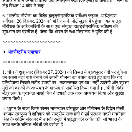
सेक्टर में चीन के साथ वास्तविक नियंत्रण रेखा (एलएसी) के करीब है। सेना की
लेह स्थित 14 कोर ने कहा.
6. भारतीय नौसेना का विशेष हाइड्रोग्राफिक सर्वेक्षण जहाज, आईएनएस
सर्वेक्षक, 26 दिसंबर, 2024 को मॉरीशस के पोर्ट लुइस में पहुंचा। यह यात्रा
मॉरीशस के अधिकारियों के साथ एक संयुक्त हाइड्रोग्राफिक सर्वेक्षण की
शुरुआत का प्रतीक है, जैसा कि भारत के रक्षा मंत्रालय ने पुष्टि की है।
××××××××××××××××××××××
✈
अंतर्राष्ट्रीय समाचार
××××××××××××××××××××××××
1. चीन ने शुक्रवार (दिसंबर 27, 2024) को तिब्बत में ब्रह्मपुत्र नदी पर दुनिया
का सबसे बड़ा बांध बनाने की अपनी योजना का बचाव करते हुए कहा कि यह
परियोजना निचले तटीय राज्यों पर “नकारात्मक प्रभाव” नहीं डालेगी और सुरक्षा
मुद्दों को दशकों के अध्ययन के माध्यम से संबोधित किया गया है। . चीनी विदेश
मंत्रालय के प्रवक्ता माओ निंग ने दशकों तक गहन अध्ययन किया और सुरक्षा
उपाय किये।
2. भूटान के राजा जिग्मे खेसर नामग्याल वांगचुक और मॉरीशस के विदेश मंत्री
धनंजय रामफुल ने शनिवार को राष्ट्रीय राजधानी में पूर्व प्रधान मंत्री मनमोहन
सिंह के अंतिम संस्कार में उनकी स्मृति में श्रद्धांजलि अर्पित की, जो भारत के
साथ उनके घनिष्ठ संबंधों को दर्शाता है।