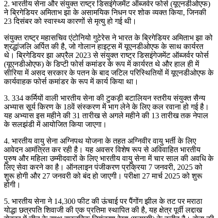
2. भारतीय सेना और संयुक्त राष्ट्र डिसइंगेजमेंट ऑब्जर्वर फोर्स (यूएनडीओएफ)
ने ब्रिगेडियर अमिताभ झा के असामयिक निधन पर शोक व्यक्त किया, जिनकी
23 दिसंबर को स्वास्थ्य कारणों से मृत्यु हो गई थी।
संयुक्त राष्ट्र महासचिव एंटोनियो गुटेरेस ने भारत के ब्रिगेडियर अमिताभ झा को
श्रद्धांजलि अर्पित की है, जो गोलान हाइट्स में यूएनडीओएफ के साथ कार्यरत
थे। ब्रिगेडियर झा अप्रैल 2023 से संयुक्त राष्ट्र डिसइंगेजमेंट ऑब्जर्वर फोर्स
(यूएनडीओएफ) के डिप्टी फोर्स कमांडर के रूप में कार्यरत थे और हाल ही में
सीरिया में असद सरकार के पतन के बाद जटिल परिस्थितियों में यूएनडीओएफ के
कार्यवाहक फोर्स कमांडर के रूप में कार्य किया था।
3. 334 कर्मियों वाली भारतीय सेना की टुकड़ी बटालियन स्तरीय संयुक्त सैन्य
अभ्यास सूर्य किरण के 18वें संस्करण में भाग लेने के लिए कल रवाना हो गई है।
यह अभ्यास इस महीने की 31 तारीख से अगले महीने की 13 तारीख तक नेपाल
के सलझंडी में आयोजित किया जाएगा।
4. भारतीय वायु सेना अग्निपथ योजना के तहत अग्निवीर वायु भर्ती के लिए
आवेदन आमंत्रित कर रही है। यह अवसर विशेष रूप से अविवाहित भारतीय
पुरुष और महिला उम्मीदवारों के लिए भारतीय वायु सेना में चार साल की अवधि के
लिए सेवा करने का है। ऑनलाइन पंजीकरण प्रक्रिया 7 जनवरी, 2025 को
शुरू होगी और 27 जनवरी को बंद हो जाएगी। परीक्षा 27 मार्च 2025 को शुरू
होगी।
5. भारतीय सेना ने 14,300 फीट की ऊंचाई पर पैंगोंग झील के तट पर मराठा
योद्धा छत्रपति शिवाजी की एक प्रतिमा स्थापित की है, यह क्षेत्र पूर्वी लद्दाख