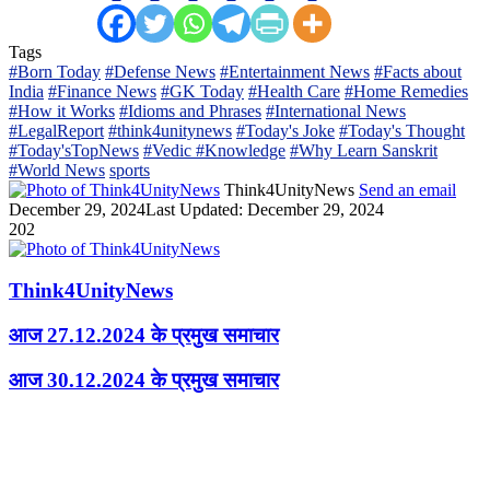
Tags
#Born Today
#Defense News
#Entertainment News
#Facts about
India
#Finance News
#GK Today
#Health Care
#Home Remedies
#How it Works
#Idioms and Phrases
#International News
#LegalReport
#think4unitynews
#Today's Joke
#Today's Thought
#Today'sTopNews
#Vedic #Knowledge
#Why Learn Sanskrit
#World News
sports
Think4UnityNews
Send an email
December 29, 2024
Last Updated: December 29, 2024
202
Think4UnityNews
आज 27.12.2024 के प्रमुख समाचार
आज 30.12.2024 के प्रमुख समाचार
Related Articles