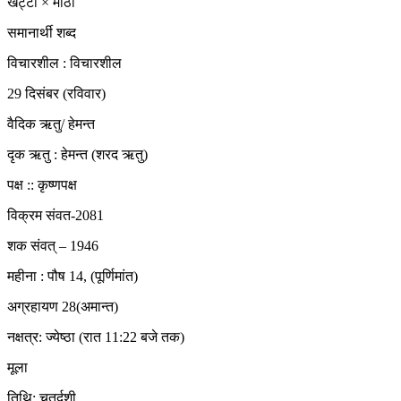
खट्टा × मीठा
समानार्थी शब्द
विचारशील : विचारशील
29 दिसंबर (रविवार)
वैदिक ऋतु/ हेमन्त
दृक ऋतु : हेमन्त (शरद ऋतु)
पक्ष :: कृष्णपक्ष
विक्रम संवत-2081
शक संवत् – 1946
महीना : पौष 14, (पूर्णिमांत)
अग्रहायण 28(अमान्त)
नक्षत्र: ज्येष्ठा (रात 11:22 बजे तक)
मूला
तिथि: चतुर्दशी