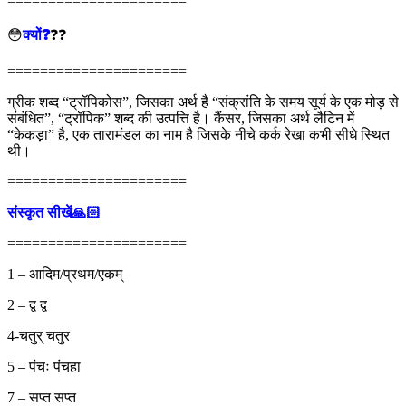
======================
😳
क्यों❓
❓❓
======================
ग्रीक शब्द “ट्रॉपिकोस”, जिसका अर्थ है “संक्रांति के समय सूर्य के एक मोड़ से
संबंधित”, “ट्रॉपिक” शब्द की उत्पत्ति है। कैंसर, जिसका अर्थ लैटिन में
“केकड़ा” है, एक तारामंडल का नाम है जिसके नीचे कर्क रेखा कभी सीधे स्थित
थी।
======================
संस्कृत सीखें🙏🏻
======================
1 – आदिम/प्रथम/एकम्
2 – द्व द्व
4-चतुर् चतुर
5 – पंचः पंचहा
7 – सप्त सप्त