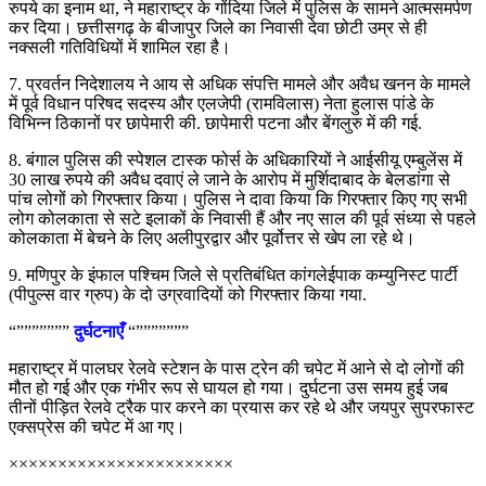
रुपये का इनाम था, ने महाराष्ट्र के गोंदिया जिले में पुलिस के सामने आत्मसमर्पण
कर दिया। छत्तीसगढ़ के बीजापुर जिले का निवासी देवा छोटी उम्र से ही
नक्सली गतिविधियों में शामिल रहा है।
7. प्रवर्तन निदेशालय ने आय से अधिक संपत्ति मामले और अवैध खनन के मामले
में पूर्व विधान परिषद सदस्य और एलजेपी (रामविलास) नेता हुलास पांडे के
विभिन्न ठिकानों पर छापेमारी की. छापेमारी पटना और बेंगलुरु में की गई.
8. बंगाल पुलिस की स्पेशल टास्क फोर्स के अधिकारियों ने आईसीयू एम्बुलेंस में
30 लाख रुपये की अवैध दवाएं ले जाने के आरोप में मुर्शिदाबाद के बेलडांगा से
पांच लोगों को गिरफ्तार किया। पुलिस ने दावा किया कि गिरफ्तार किए गए सभी
लोग कोलकाता से सटे इलाकों के निवासी हैं और नए साल की पूर्व संध्या से पहले
कोलकाता में बेचने के लिए अलीपुरद्वार और पूर्वोत्तर से खेप ला रहे थे।
9. मणिपुर के इंफाल पश्चिम जिले से प्रतिबंधित कांगलेईपाक कम्युनिस्ट पार्टी
(पीपुल्स वार ग्रुप) के दो उग्रवादियों को गिरफ्तार किया गया.
“”””””””
दुर्घटनाएँ
“”””””””
महाराष्ट्र में पालघर रेलवे स्टेशन के पास ट्रेन की चपेट में आने से दो लोगों की
मौत हो गई और एक गंभीर रूप से घायल हो गया। दुर्घटना उस समय हुई जब
तीनों पीड़ित रेलवे ट्रैक पार करने का प्रयास कर रहे थे और जयपुर सुपरफास्ट
एक्सप्रेस की चपेट में आ गए।
×××××××××××××××××××××××