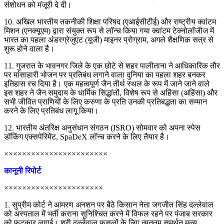
संशोधन को मंजूरी दे दी।
10. अखिल भारतीय तकनीकी शिक्षा परिषद (एआईसीटीई) और राष्ट्रीय क्वांटम
मिशन (एनक्यूएम) द्वारा संयुक्त रूप से लॉन्च किया गया क्वांटम टेक्नोलॉजीज में
भारत का पहला अंडरग्रेजुएट (यूजी) माइनर प्रोग्राम, अगले शैक्षणिक सत्र से
शुरू होने वाला है।
11. गुजरात के भावनगर जिले के एक छोटे से शहर पालीताना ने आधिकारिक तौर
पर मांसाहारी भोजन पर प्रतिबंध लगाने वाला दुनिया का पहला शहर बनकर
इतिहास रच दिया है। एक महत्वपूर्ण जैन तीर्थ स्थल के रूप में जाने जाने वाले
इस शहर ने जैन समुदाय के धार्मिक सिद्धांतों, विशेष रूप से अहिंसा (अहिंसा) और
सभी जीवित प्राणियों के लिए करुणा के प्रति उनकी प्रतिबद्धता का सम्मान
करने के लिए प्रतिबंध लागू किया।
12. भारतीय अंतरिक्ष अनुसंधान संगठन (ISRO) सोमवार को अपना स्पेस
डॉकिंग एक्सपेरिमेंट, SpaDeX लॉन्च करने के लिए तैयार है।
×××××××××××××××××××××××
कानूनी रिपोर्ट
××××××××××××××××××××××
1. सुप्रीम कोर्ट ने आमरण अनशन पर बैठे किसान नेता जगजीत सिंह दल्लेवाल
को अस्पताल में भर्ती कराना सुनिश्चित करने में विफल रहने पर पंजाब सरकार
को फटकार लगाई। श्री दल्लेवाल फसलों के लिए न्यूनतम समर्थन मूल्य