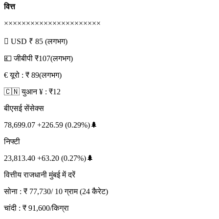
वित्त
××××××××××××××××××××××
 USD ₹ 85 (लगभग)
💷 जीबीपी ₹107(लगभग)
€ यूरो : ₹ 89(लगभग)
🇨🇳 युआन ¥ : ₹12
बीएसई सेंसेक्स
78,699.07 +226.59 (0.29%)🌲
निफ्टी
23,813.40 +63.20 (0.27%)🌲
वित्तीय राजधानी मुंबई में दरें
सोना : ₹ 77,730/ 10 ग्राम (24 कैरेट)
चांदी : ₹ 91,600/किग्रा