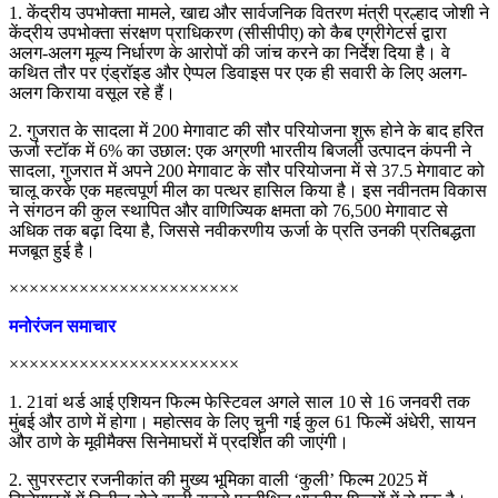
1. केंद्रीय उपभोक्ता मामले, खाद्य और सार्वजनिक वितरण मंत्री प्रल्हाद जोशी ने
केंद्रीय उपभोक्ता संरक्षण प्राधिकरण (सीसीपीए) को कैब एग्रीगेटर्स द्वारा
अलग-अलग मूल्य निर्धारण के आरोपों की जांच करने का निर्देश दिया है। वे
कथित तौर पर एंड्रॉइड और ऐप्पल डिवाइस पर एक ही सवारी के लिए अलग-
अलग किराया वसूल रहे हैं।
2. गुजरात के सादला में 200 मेगावाट की सौर परियोजना शुरू होने के बाद हरित
ऊर्जा स्टॉक में 6% का उछाल: एक अग्रणी भारतीय बिजली उत्पादन कंपनी ने
सादला, गुजरात में अपने 200 मेगावाट के सौर परियोजना में से 37.5 मेगावाट को
चालू करके एक महत्वपूर्ण मील का पत्थर हासिल किया है। इस नवीनतम विकास
ने संगठन की कुल स्थापित और वाणिज्यिक क्षमता को 76,500 मेगावाट से
अधिक तक बढ़ा दिया है, जिससे नवीकरणीय ऊर्जा के प्रति उनकी प्रतिबद्धता
मजबूत हुई है।
×××××××××××××××××××××××
मनोरंजन समाचार
×××××××××××××××××××××××
1. 21वां थर्ड आई एशियन फिल्म फेस्टिवल अगले साल 10 से 16 जनवरी तक
मुंबई और ठाणे में होगा। महोत्सव के लिए चुनी गई कुल 61 फिल्में अंधेरी, सायन
और ठाणे के मूवीमैक्स सिनेमाघरों में प्रदर्शित की जाएंगी।
2. सुपरस्टार रजनीकांत की मुख्य भूमिका वाली ‘कुली’ फिल्म 2025 में