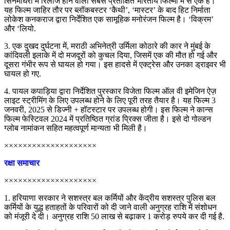
सिनेमाघरों में रिलीज होने वाली सबसे प्रतीक्षित भारतीय फिल्मों में से एक है।
यह फिल्म जाहिर तौर पर ब्लॉकबस्टर ‘कैथी’, ‘मास्टर’ के बाद हिट निर्माता
लोकेश कनकराज द्वारा निर्देशित एक सामूहिक मनोरंजन फिल्म है। ‘विक्रम’
और ‘लियो.
3. एक दुखद दुर्घटना में, मराठी अभिनेत्री उर्मिला कोठारे की कार ने मुंबई के
कांदिवली इलाके में दो मजदूरों को कुचल दिया, जिसमें एक की मौत हो गई और
दूसरा गंभीर रूप से घायल हो गया। इस हादसे में एक्ट्रेस और उनका ड्राइवर भी
घायल हो गए.
4. पायल कपाड़िया द्वारा निर्देशित पुरस्कार विजेता फिल्म ऑल वी इमेजिन ऐज़
लाइट स्ट्रीमिंग के लिए उपलब्ध होने के लिए पूरी तरह तैयार है। यह फिल्म 3
जनवरी, 2025 से डिज्नी + हॉटस्टार पर उपलब्ध होगी। इस फिल्म ने कान्स
फिल्म फेस्टिवल 2024 में प्रतिष्ठित ग्रांड प्रिक्स जीता है। इसे दो गोल्डन
ग्लोब नामांकन सहित महत्वपूर्ण मान्यता भी मिली है।
××××××××××××××××××××
रक्षा समाचार
××××××××××××××××××××
1. हरियाणा सरकार ने सशस्त्र बल कर्मियों और केंद्रीय सशस्त्र पुलिस बल
कर्मियों के युद्ध हताहतों के परिवारों को दी जाने वाली अनुग्रह राशि में संशोधन
को मंजूरी दे दी। अनुग्रह राशि 50 लाख से बढ़ाकर 1 करोड़ रुपये कर दी गई है.