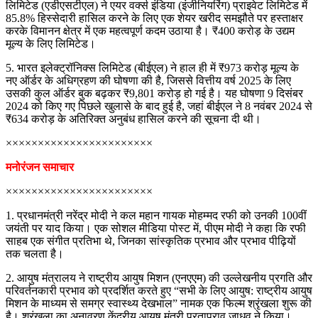
लिमिटेड (एडीएसटीएल) ने एयर वर्क्स इंडिया (इंजीनियरिंग) प्राइवेट लिमिटेड में
85.8% हिस्सेदारी हासिल करने के लिए एक शेयर खरीद समझौते पर हस्ताक्षर
करके विमानन क्षेत्र में एक महत्वपूर्ण कदम उठाया है। ₹400 करोड़ के उद्यम
मूल्य के लिए लिमिटेड।
5. भारत इलेक्ट्रॉनिक्स लिमिटेड (बीईएल) ने हाल ही में ₹973 करोड़ मूल्य के
नए ऑर्डर के अधिग्रहण की घोषणा की है, जिससे वित्तीय वर्ष 2025 के लिए
उसकी कुल ऑर्डर बुक बढ़कर ₹9,801 करोड़ हो गई है। यह घोषणा 9 दिसंबर
2024 को किए गए पिछले खुलासे के बाद हुई है, जहां बीईएल ने 8 नवंबर 2024 से
₹634 करोड़ के अतिरिक्त अनुबंध हासिल करने की सूचना दी थी।
×××××××××××××××××××××××
मनोरंजन समाचार
×××××××××××××××××××××××
1. प्रधानमंत्री नरेंद्र मोदी ने कल महान गायक मोहम्मद रफी को उनकी 100वीं
जयंती पर याद किया। एक सोशल मीडिया पोस्ट में, पीएम मोदी ने कहा कि रफी
साहब एक संगीत प्रतिभा थे, जिनका सांस्कृतिक प्रभाव और प्रभाव पीढ़ियों
तक चलता है।
2. आयुष मंत्रालय ने राष्ट्रीय आयुष मिशन (एनएएम) की उल्लेखनीय प्रगति और
परिवर्तनकारी प्रभाव को प्रदर्शित करते हुए “सभी के लिए आयुष: राष्ट्रीय आयुष
मिशन के माध्यम से समग्र स्वास्थ्य देखभाल” नामक एक फिल्म श्रृंखला शुरू की
है। श्रृंखला का अनावरण केंद्रीय आयुष मंत्री प्रतापराव जाधव ने किया।