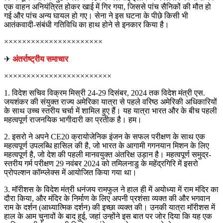
एक वाहन अनियंत्रित होकर खाई में गिर गया, जिससे पांच सैनिकों की मौत हो
गई और पांच अन्य घायल हो गए। सेना ने इस घटना के पीछे किसी भी
आतंकवादी-संबंधी गतिविधि का हाथ होने से इनकार किया है।
××××××××××××××××××××××
✈
अंतर्राष्ट्रीय समाचार
××××××××××××××××××××××××
1. विदेश सचिव विक्रम मिस्री 24-29 दिसंबर, 2024 तक विदेश मंत्री एस.
जयशंकर की संयुक्त राज्य अमेरिका यात्रा से पहले वरिष्ठ अमेरिकी अधिकारियों
के साथ उच्च स्तरीय चर्चा में शामिल हुए हैं। यह यात्रा भारत और के बीच पहली
महत्वपूर्ण राजनयिक भागीदारी का प्रतीक है। हम।
2. इसरो ने अपने CE20 क्रायोजेनिक इंजन के सफल परीक्षण के साथ एक
महत्वपूर्ण उपलब्धि हासिल की है, जो भारत के आगामी गगनयान मिशन के लिए
महत्वपूर्ण है, जो देश की पहली मानवयुक्त अंतरिक्ष उड़ान है। महत्वपूर्ण समुद्र-
स्तरीय गर्म परीक्षण 29 नवंबर 2024 को तमिलनाडु के महेंद्रगिरि में इसरो
प्रोपल्शन कॉम्प्लेक्स में आयोजित किया गया था।
3. मॉरीशस के विदेश मंत्री धनंजय रामफुल ने हाल ही में अयोध्या में राम मंदिर का
दौरा किया, और मंदिर के निर्माण के लिए अपनी प्रशंसा व्यक्त की और भगवान
राम के दर्शन (आध्यात्मिक दर्शन) की इच्छा व्यक्त की। उनकी यात्रा मॉरीशस में
हाल के आम चुनावों के बाद हुई, जहां उन्होंने इस बात पर जोर दिया कि यह एक