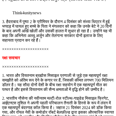
Think4unitynews
3. हैदराबाद में पुष्पा 2 के प्रीमियर के दौरान 4 दिसंबर को संध्या थिएटर में हुई
भगदड़ में घायल हुए बच्चे के पिता ने मंगलवार को कहा कि उनके बेटे ने 20 दिनों
के बाद अपनी आंखें खोलीं और उसकी हालत में सुधार हो रहा है। उन्होंने यह भी
कहा कि अभिनेता अल्लू अर्जुन और तेलंगाना सरकार दोनों इलाज के लिए
सहायता प्रदान कर रहे हैं।
××××××××××××××××××××
रक्षा समाचार
××××××××××××××××××××
1. भारत और वियतनाम ब्रह्मोस मिसाइल प्रणाली से जुड़े एक महत्वपूर्ण रक्षा
समझौते को अंतिम रूप देने के कगार पर हैं, जिसकी कीमत लगभग 700 मिलियन
डॉलर है। यह सौदा दोनों देशों के बीच रक्षा सहयोग में एक महत्वपूर्ण मील का
पत्थर है और इससे वियतनाम की सैन्य क्षमताओं में वृद्धि होने की उम्मीद है।
2. भारतीय नौसेना की नवीनतम मल्टी-रोल स्टील्थ-गाइडेड मिसाइल फ्रिगेट,
आईएनएस तुशिल ने अपनी पहली परिचालन तैनाती के हिस्से के रूप में लंदन में
एक महत्वपूर्ण बंदरगाह कॉल किया है। जहाज 21 दिसंबर 2024 को डॉक किया
गया, और रॉयल नेवी के कमोडोर रॉबर्ट बेलफ़ील्ड द्वारा इसका औपचारिक स्वागत