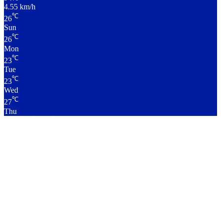
4.55 km/h
℃
26
Sun
℃
26
Mon
℃
23
Tue
℃
23
Wed
℃
27
Thu
लाइव क्रिकेट स्कोर