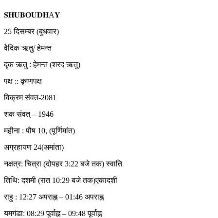
𝐒𝐇𝐔𝐁𝐎𝐔𝐃𝐇A𝐘
25 दिसम्बर (बुधवार)
वैदिक ऋतु/ हेमन्त
दृक ऋतु : हेमन्त (शरद ऋतु)
पक्ष :: कृष्णपक्ष
विक्रम संवत-2081
शक संवत् – 1946
महीना : पौष 10, (पूर्णिमांत)
अग्रहायण 24(अमांता)
नक्षत्र: चित्रा (दोपहर 3:22 बजे तक) स्वाति
तिथि: दशमी (रात 10:29 बजे तक)एकादशी
राहु : 12:27 अपराह्न – 01:46 अपराह्न
यमगंडा: 08:29 पूर्वाह्न – 09:48 पूर्वाह्न