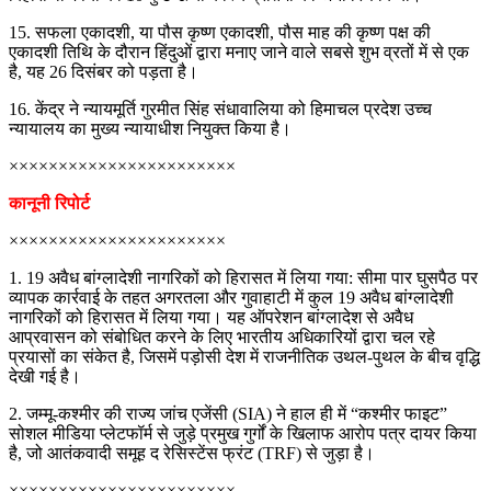
15. सफला एकादशी, या पौस कृष्ण एकादशी, पौस माह की कृष्ण पक्ष की
एकादशी तिथि के दौरान हिंदुओं द्वारा मनाए जाने वाले सबसे शुभ व्रतों में से एक
है, यह 26 दिसंबर को पड़ता है।
16. केंद्र ने न्यायमूर्ति गुरमीत सिंह संधावालिया को हिमाचल प्रदेश उच्च
न्यायालय का मुख्य न्यायाधीश नियुक्त किया है।
×××××××××××××××××××××××
कानूनी रिपोर्ट
××××××××××××××××××××××
1. 19 अवैध बांग्लादेशी नागरिकों को हिरासत में लिया गया: सीमा पार घुसपैठ पर
व्यापक कार्रवाई के तहत अगरतला और गुवाहाटी में कुल 19 अवैध बांग्लादेशी
नागरिकों को हिरासत में लिया गया। यह ऑपरेशन बांग्लादेश से अवैध
आप्रवासन को संबोधित करने के लिए भारतीय अधिकारियों द्वारा चल रहे
प्रयासों का संकेत है, जिसमें पड़ोसी देश में राजनीतिक उथल-पुथल के बीच वृद्धि
देखी गई है।
2. जम्मू-कश्मीर की राज्य जांच एजेंसी (SIA) ने हाल ही में “कश्मीर फाइट”
सोशल मीडिया प्लेटफॉर्म से जुड़े प्रमुख गुर्गों के खिलाफ आरोप पत्र दायर किया
है, जो आतंकवादी समूह द रेसिस्टेंस फ्रंट (TRF) से जुड़ा है।
×××××××××××××××××××××××