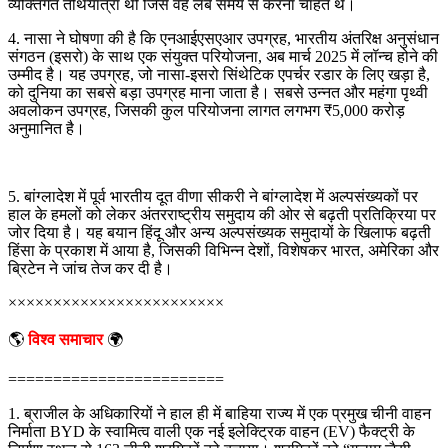
व्यक्तिगत तीर्थयात्रा थी जिसे वह लंबे समय से करना चाहते थे।
4. नासा ने घोषणा की है कि एनआईएसएआर उपग्रह, भारतीय अंतरिक्ष अनुसंधान
संगठन (इसरो) के साथ एक संयुक्त परियोजना, अब मार्च 2025 में लॉन्च होने की
उम्मीद है। यह उपग्रह, जो नासा-इसरो सिंथेटिक एपर्चर रडार के लिए खड़ा है,
को दुनिया का सबसे बड़ा उपग्रह माना जाता है। सबसे उन्नत और महंगा पृथ्वी
अवलोकन उपग्रह, जिसकी कुल परियोजना लागत लगभग ₹5,000 करोड़
अनुमानित है।
5. बांग्लादेश में पूर्व भारतीय दूत वीणा सीकरी ने बांग्लादेश में अल्पसंख्यकों पर
हाल के हमलों को लेकर अंतरराष्ट्रीय समुदाय की ओर से बढ़ती प्रतिक्रिया पर
जोर दिया है। यह बयान हिंदू और अन्य अल्पसंख्यक समुदायों के खिलाफ बढ़ती
हिंसा के प्रकाश में आया है, जिसकी विभिन्न देशों, विशेषकर भारत, अमेरिका और
ब्रिटेन ने जांच तेज कर दी है।
××××××××××××××××××××××××
🌎
विश्व समाचार
🌍
========================
1. ब्राजील के अधिकारियों ने हाल ही में बाहिया राज्य में एक प्रमुख चीनी वाहन
निर्माता BYD के स्वामित्व वाली एक नई इलेक्ट्रिक वाहन (EV) फैक्ट्री के