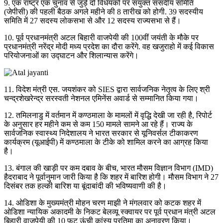
9. एक राष्ट्र एक चुनाव से जुड़े दो विधेयकों पर संयुक्त संसदीय समिति
(जेपीसी) की पहली बैठक अगले महीने की 8 तारीख को होगी. 39 सदस्यीय
समिति में 27 सदस्य लोकसभा से और 12 सदस्य राज्यसभा से हैं।
10. पूर्व प्रधानमंत्री अटल बिहारी वाजपेयी की 100वीं जयंती के मौके पर
प्रधानमंत्री नरेंद्र मोदी मध्य प्रदेश का दौरा करेंगे. वह खजुराहो में कई विकास
परियोजनाओं का उद्घाटन और शिलान्यास करेंगे।
11. विदेश मंत्री एस. जयशंकर को SIES द्वारा सार्वजनिक नेतृत्व के लिए श्री
चन्द्रशेखरेन्द्र सरस्वती नेशनल एमिनेंस अवार्ड से सम्मानित किया गया।
12. तमिलनाडु में वर्तमान में कण्ठमाला के मामलों में वृद्धि देखी जा रही है, रिपोर्ट
के अनुसार हर महीने कम से कम 150 मामले सामने आ रहे हैं। राज्य के
सार्वजनिक स्वास्थ्य निदेशालय ने भारत सरकार से यूनिवर्सल टीकाकरण
कार्यक्रम (यूआईपी) में कण्ठमाला के टीके को शामिल करने का आग्रह किया
है।
13. बंगाल की खाड़ी पर कम दबाव के बीच, भारत मौसम विज्ञान विभाग (IMD)
हैदराबाद ने पूर्वानुमान जारी किया है कि शहर में बारिश होगी। मौसम विभाग ने 27
दिसंबर तक हल्की बारिश या बूंदाबांदी की भविष्यवाणी की है।
14. ओडिशा के मुख्यमंत्री मोहन चरण माझी ने मंगलवार को कटक शहर में
ओडिशा न्यायिक अकादमी के निकट बेलव्यू स्क्वायर पर पूर्व प्रधान मंत्री अटल
बिहारी वाजपेयी की 10 फुट ऊंची कांस्य प्रतिमा का अनावरण किया।