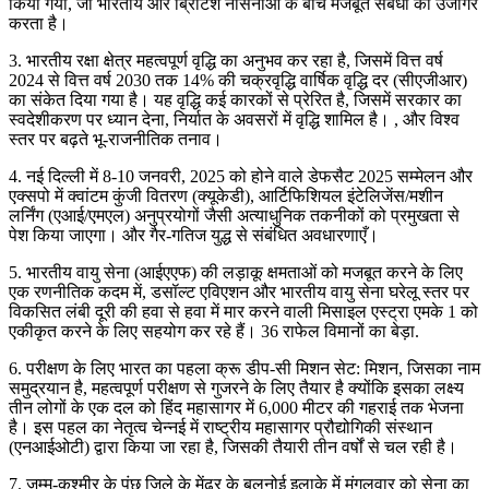
किया गया, जो भारतीय और ब्रिटिश नौसेनाओं के बीच मजबूत संबंधों को उजागर
करता है।
3. भारतीय रक्षा क्षेत्र महत्वपूर्ण वृद्धि का अनुभव कर रहा है, जिसमें वित्त वर्ष
2024 से वित्त वर्ष 2030 तक 14% की चक्रवृद्धि वार्षिक वृद्धि दर (सीएजीआर)
का संकेत दिया गया है। यह वृद्धि कई कारकों से प्रेरित है, जिसमें सरकार का
स्वदेशीकरण पर ध्यान देना, निर्यात के अवसरों में वृद्धि शामिल है। , और विश्व
स्तर पर बढ़ते भू-राजनीतिक तनाव।
4. नई दिल्ली में 8-10 जनवरी, 2025 को होने वाले डेफसैट 2025 सम्मेलन और
एक्सपो में क्वांटम कुंजी वितरण (क्यूकेडी), आर्टिफिशियल इंटेलिजेंस/मशीन
लर्निंग (एआई/एमएल) अनुप्रयोगों जैसी अत्याधुनिक तकनीकों को प्रमुखता से
पेश किया जाएगा। और गैर-गतिज युद्ध से संबंधित अवधारणाएँ।
5. भारतीय वायु सेना (आईएएफ) की लड़ाकू क्षमताओं को मजबूत करने के लिए
एक रणनीतिक कदम में, डसॉल्ट एविएशन और भारतीय वायु सेना घरेलू स्तर पर
विकसित लंबी दूरी की हवा से हवा में मार करने वाली मिसाइल एस्ट्रा एमके 1 को
एकीकृत करने के लिए सहयोग कर रहे हैं। 36 राफेल विमानों का बेड़ा.
6. परीक्षण के लिए भारत का पहला क्रू डीप-सी मिशन सेट: मिशन, जिसका नाम
समुद्रयान है, महत्वपूर्ण परीक्षण से गुजरने के लिए तैयार है क्योंकि इसका लक्ष्य
तीन लोगों के एक दल को हिंद महासागर में 6,000 मीटर की गहराई तक भेजना
है। इस पहल का नेतृत्व चेन्नई में राष्ट्रीय महासागर प्रौद्योगिकी संस्थान
(एनआईओटी) द्वारा किया जा रहा है, जिसकी तैयारी तीन वर्षों से चल रही है।
7. जम्मू-कश्मीर के पुंछ जिले के मेंढर के बलनोई इलाके में मंगलवार को सेना का