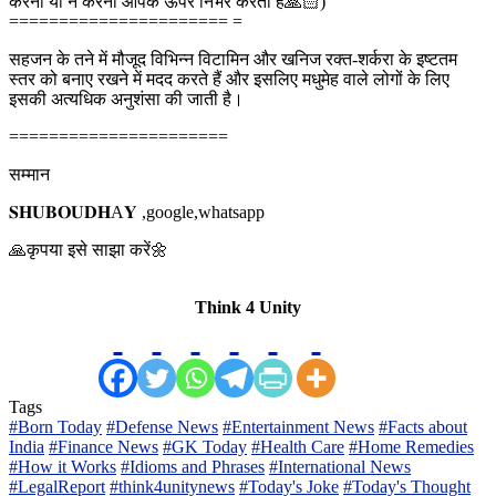
करना या न करना आपके ऊपर निर्भर करता है🙏🏻)
====================== =
सहजन के तने में मौजूद विभिन्न विटामिन और खनिज रक्त-शर्करा के इष्टतम
स्तर को बनाए रखने में मदद करते हैं और इसलिए मधुमेह वाले लोगों के लिए
इसकी अत्यधिक अनुशंसा की जाती है।
======================
सम्मान
𝐒𝐇𝐔𝐁𝐎𝐔𝐃𝐇A𝐘 ,google,whatsapp
🙏कृपया इसे साझा करें🌼
Think 4 Unity
Tags
#Born Today
#Defense News
#Entertainment News
#Facts about
India
#Finance News
#GK Today
#Health Care
#Home Remedies
#How it Works
#Idioms and Phrases
#International News
#LegalReport
#think4unitynews
#Today's Joke
#Today's Thought