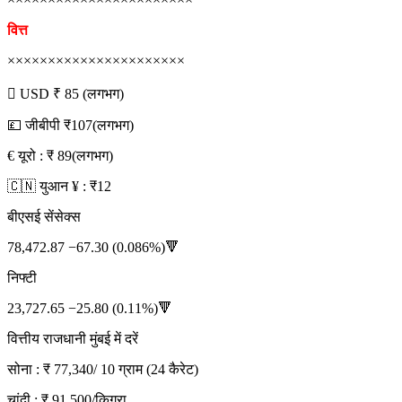
वित्त
××××××××××××××××××××××
 USD ₹ 85 (लगभग)
💷 जीबीपी ₹107(लगभग)
€ यूरो : ₹ 89(लगभग)
🇨🇳 युआन ¥ : ₹12
बीएसई सेंसेक्स
78,472.87 −67.30 (0.086%)🔻
निफ्टी
23,727.65 −25.80 (0.11%)🔻
वित्तीय राजधानी मुंबई में दरें
सोना : ₹ 77,340/ 10 ग्राम (24 कैरेट)
चांदी : ₹ 91,500/किग्रा