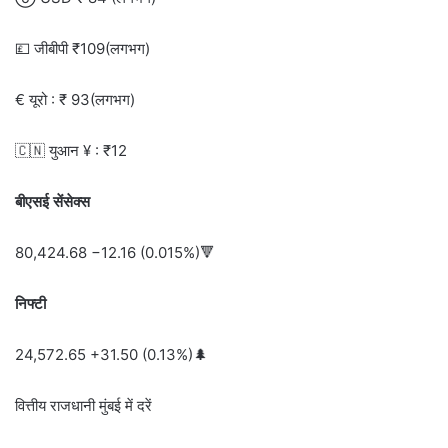
💷 जीबीपी ₹109(लगभग)
€ यूरो : ₹ 93(लगभग)
🇨🇳 युआन ¥ : ₹12
बीएसई सेंसेक्स
80,424.68 −12.16 (0.015%)🔻
निफ्टी
24,572.65 +31.50 (0.13%)🌲
वित्तीय राजधानी मुंबई में दरें