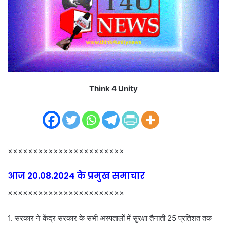
m
a
i
l
Think 4 Unity
×××××××××××××××××××××××
आज 20.08.2024 के प्रमुख समाचार
×××××××××××××××××××××××
1. सरकार ने केंद्र सरकार के सभी अस्पतालों में सुरक्षा तैनाती 25 प्रतिशत तक