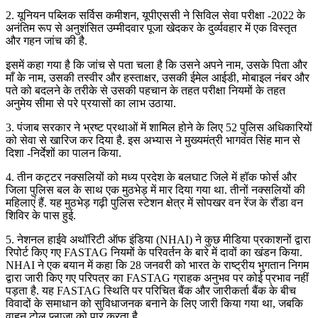
2. यूनियन पब्लिक सर्विस कमीशन, यूपीएससी ने सिविल सेवा परीक्षा -2022 के
अनंतिम रूप से अनुशंसित उम्मीदवार पूजा खेदकर के दुर्व्यवहार में एक विस्तृत
और गहन जांच की है.
इसमें कहा गया है कि जांच से पता चला है कि उसने अपने नाम, उसके पिता और
माँ के नाम, उसकी तस्वीर और हस्ताक्षर, उसकी ईमेल आईडी, मोबाइल नंबर और
पते को बदलने के तरीके से उसकी पहचान के तहत परीक्षा नियमों के तहत
अनुमेय सीमा से परे प्रयासों का लाभ उठाया.
3. पंजाब सरकार ने भ्रष्ट प्रथाओं में शामिल होने के लिए 52 पुलिस अधिकारियों
को सेवा से खारिज कर दिया है. इस अभ्यास ने मुख्यमंत्री भागवंत सिंह मान से
दिशा -निर्देशों का पालन किया.
4. तीन कट्टर नक्सलियों को मध्य प्रदेश के बलघाट जिले में हॉक फोर्स और
जिला पुलिस बल के साथ एक मुठभेड़ में मार दिया गया था. तीनों नक्सलियों की
महिलाएं हैं. यह मुठभेड़ गढ़ी पुलिस स्टेशन क्षेत्र में सोपखर वन रेंज के रौंडा वन
शिविर के पास हुई.
5. नेशनल हाईवे अथॉरिटी ऑफ इंडिया (NHAI) ने कुछ मीडिया प्रकाशनों द्वारा
रिपोर्ट किए गए FASTAG नियमों के परिवर्तन के बारे में दावों का खंडन किया.
NHAI ने एक बयान में कहा कि 28 जनवरी को भारत के राष्ट्रीय भुगतान निगम
द्वारा जारी किए गए परिपत्र का FASTAG ग्राहक अनुभव पर कोई प्रभाव नहीं
पड़ता है. यह FASTAG स्थिति पर परिचित बैंक और जारीकर्ता बैंक के बीच
विवादों के समाधान को सुविधाजनक बनाने के लिए जारी किया गया था, जबकि
वाहन टोल प्लाजा को पार करता है.