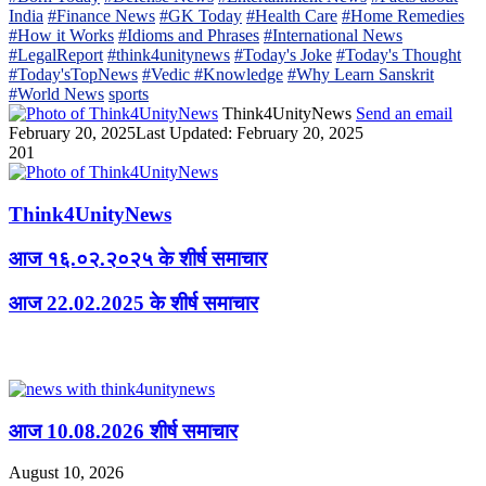
India
#Finance News
#GK Today
#Health Care
#Home Remedies
#How it Works
#Idioms and Phrases
#International News
#LegalReport
#think4unitynews
#Today's Joke
#Today's Thought
#Today'sTopNews
#Vedic #Knowledge
#Why Learn Sanskrit
#World News
sports
Think4UnityNews
Send an email
February 20, 2025
Last Updated: February 20, 2025
201
Think4UnityNews
आज १६.०२.२०२५ के शीर्ष समाचार
आज 22.02.2025 के शीर्ष समाचार
Related Articles
आज 10.08.2026 शीर्ष समाचार
August 10, 2026