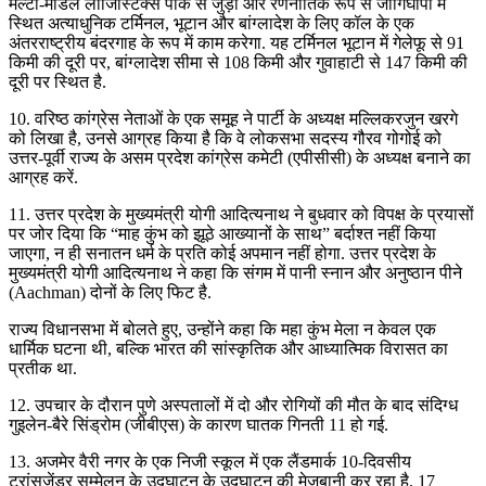
मल्टी-मोडल लॉजिस्टिक्स पार्क से जुड़ा और रणनीतिक रूप से जोगिघोपा में
स्थित अत्याधुनिक टर्मिनल, भूटान और बांग्लादेश के लिए कॉल के एक
अंतरराष्ट्रीय बंदरगाह के रूप में काम करेगा. यह टर्मिनल भूटान में गेलेफू से 91
किमी की दूरी पर, बांग्लादेश सीमा से 108 किमी और गुवाहाटी से 147 किमी की
दूरी पर स्थित है.
10. वरिष्ठ कांग्रेस नेताओं के एक समूह ने पार्टी के अध्यक्ष मल्लिकरजुन खरगे
को लिखा है, उनसे आग्रह किया है कि वे लोकसभा सदस्य गौरव गोगोई को
उत्तर-पूर्वी राज्य के असम प्रदेश कांग्रेस कमेटी (एपीसीसी) के अध्यक्ष बनाने का
आग्रह करें.
11. उत्तर प्रदेश के मुख्यमंत्री योगी आदित्यनाथ ने बुधवार को विपक्ष के प्रयासों
पर जोर दिया कि “माह कुंभ को झूठे आख्यानों के साथ” बर्दाश्त नहीं किया
जाएगा, न ही सनातन धर्म के प्रति कोई अपमान नहीं होगा. उत्तर प्रदेश के
मुख्यमंत्री योगी आदित्यनाथ ने कहा कि संगम में पानी स्नान और अनुष्ठान पीने
(Aachman) दोनों के लिए फिट है.
राज्य विधानसभा में बोलते हुए, उन्होंने कहा कि महा कुंभ मेला न केवल एक
धार्मिक घटना थी, बल्कि भारत की सांस्कृतिक और आध्यात्मिक विरासत का
प्रतीक था.
12. उपचार के दौरान पुणे अस्पतालों में दो और रोगियों की मौत के बाद संदिग्ध
गुइलेन-बैरे सिंड्रोम (जीबीएस) के कारण घातक गिनती 11 हो गई.
13. अजमेर वैरी नगर के एक निजी स्कूल में एक लैंडमार्क 10-दिवसीय
ट्रांसजेंडर सम्मेलन के उद्घाटन के उद्घाटन की मेजबानी कर रहा है. 17