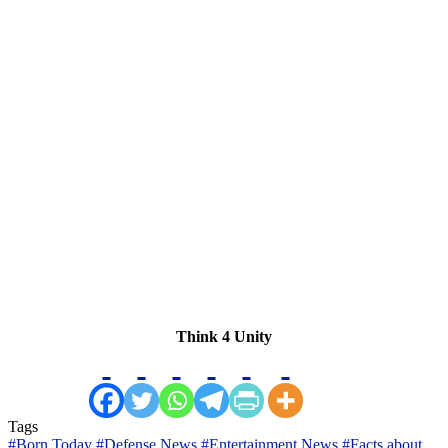
Think 4 Unity
Tags
#Born Today
#Defense News
#Entertainment News
#Facts about