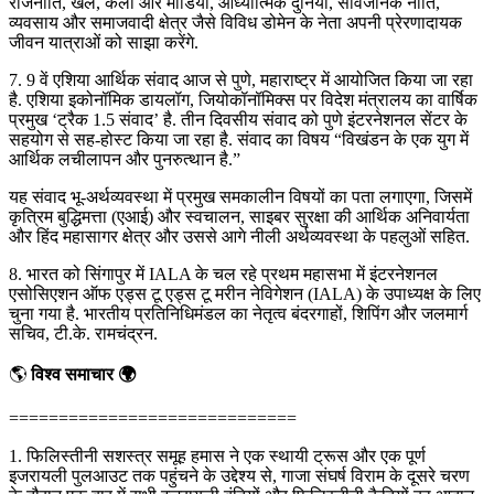
राजनीति, खेल, कला और मीडिया, आध्यात्मिक दुनिया, सार्वजनिक नीति,
व्यवसाय और समाजवादी क्षेत्र जैसे विविध डोमेन के नेता अपनी प्रेरणादायक
जीवन यात्राओं को साझा करेंगे.
7. 9 वें एशिया आर्थिक संवाद आज से पुणे, महाराष्ट्र में आयोजित किया जा रहा
है. एशिया इकोनॉमिक डायलॉग, जियोकॉनॉमिक्स पर विदेश मंत्रालय का वार्षिक
प्रमुख ‘ट्रैक 1.5 संवाद’ है. तीन दिवसीय संवाद को पुणे इंटरनेशनल सेंटर के
सहयोग से सह-होस्ट किया जा रहा है. संवाद का विषय “विखंडन के एक युग में
आर्थिक लचीलापन और पुनरुत्थान है.”
यह संवाद भू-अर्थव्यवस्था में प्रमुख समकालीन विषयों का पता लगाएगा, जिसमें
कृत्रिम बुद्धिमत्ता (एआई) और स्वचालन, साइबर सुरक्षा की आर्थिक अनिवार्यता
और हिंद महासागर क्षेत्र और उससे आगे नीली अर्थव्यवस्था के पहलुओं सहित.
8. भारत को सिंगापुर में IALA के चल रहे प्रथम महासभा में इंटरनेशनल
एसोसिएशन ऑफ एड्स टू एड्स टू मरीन नेविगेशन (IALA) के उपाध्यक्ष के लिए
चुना गया है. भारतीय प्रतिनिधिमंडल का नेतृत्व बंदरगाहों, शिपिंग और जलमार्ग
सचिव, टी.के. रामचंद्रन.
🌎
विश्व समाचार 🌍
=============================
1. फिलिस्तीनी सशस्त्र समूह हमास ने एक स्थायी ट्रूस और एक पूर्ण
इजरायली पुलआउट तक पहुंचने के उद्देश्य से, गाजा संघर्ष विराम के दूसरे चरण