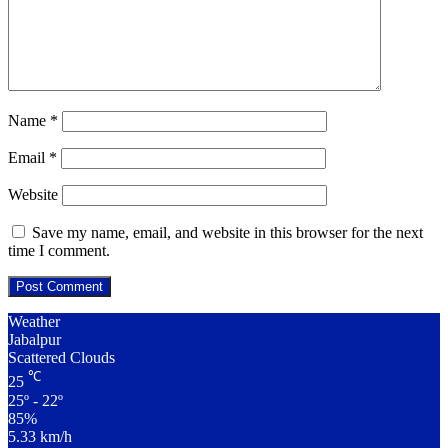
Name
*
Email
*
Website
Save my name, email, and website in this browser for the next
time I comment.
Weather
Jabalpur
Scattered Clouds
℃
25
25º - 22º
85%
5.33 km/h