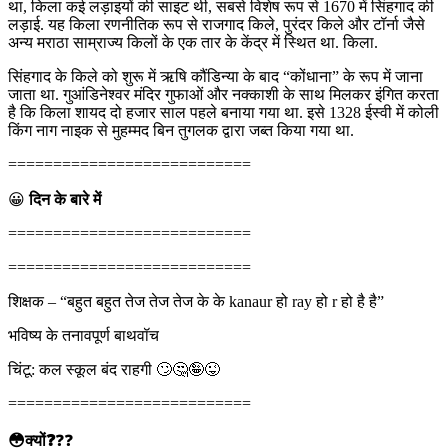
था, किला कई लड़ाइयों की साइट थी, सबसे विशेष रूप से 1670 में सिंहगाद की
लड़ाई. यह किला रणनीतिक रूप से राजगाद किले, पुरंदर किले और टॉर्ना जैसे
अन्य मराठा साम्राज्य किलों के एक तार के केंद्र में स्थित था. किला.
सिंहगाद के किले को शुरू में ऋषि कौंडिन्या के बाद “कोंधाना” के रूप में जाना
जाता था. गुआंडिनेश्वर मंदिर गुफाओं और नक्काशी के साथ मिलकर इंगित करता
है कि किला शायद दो हजार साल पहले बनाया गया था. इसे 1328 ईस्वी में कोली
किंग नाग नाइक से मुहम्मद बिन तुगलक द्वारा जब्त किया गया था.
===========================
😀
दिन के बारे में
===========================
===========================
शिक्षक – “बहुत बहुत तेज तेज तेज के के kanaur हो ray हो r हो है है”
भविष्य के तनावपूर्ण बाथवॉच
चिंटू: कल स्कूल बंद राहगी 🙄🤔🤪😜
===========================
😳क्यों❓
❓❓