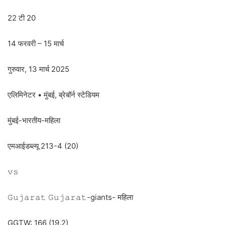
22 टी 20
14 फरवरी – 15 मार्च
गुरुवार, 13 मार्च 2025
एलिमिनेटर • मुंबई, ब्रेबॉर्न स्टेडियम
मुंबई-भारतीय-महिला
एमआईडब्ल्यू 213-4 (20)
𝚟𝚜
𝙶𝚞𝚓𝚊𝚛𝚊𝚝 𝙶𝚞𝚓𝚊𝚛𝚊𝚝-giants- महिला
GGTW: 166 (19.2)