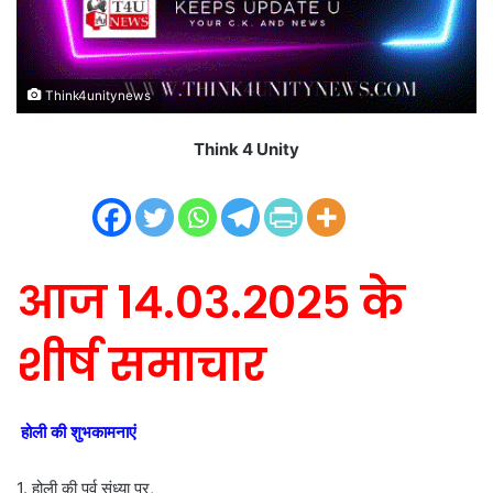
i
l
Think4unitynews
Think 4 Unity
आज १४.०३.२०२५ के
शीर्ष समाचार
होली की शुभकामनाएं
1. होली की पूर्व संध्या पर,