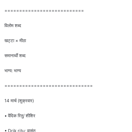
===========================
विलोम शब्द
खट्टा × मीठा
समानार्थी शब्द
भाग्य: भाग्य
==============================
14 मार्च (शुक्रवार)
• वैदिक रितु/ शीशिर
• Drik ritu: वासंत