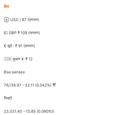
वित्त
 USD ) 87 (लगभग)
💷 GBP ₹ 109 (लगभग)
€ यूरो : ₹ 91 (लगभग)
🇨🇳 युआन ¥: ₹ 12
Bse sensex
76,138.97 −32.11 (0.042%) 🔻
निफ्टी
23,031.40 −13.85 (0.060%))