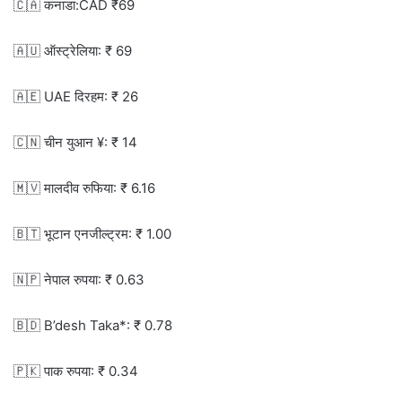
🇨🇦 कनाडा:CAD ₹69
🇦🇺 ऑस्ट्रेलिया: ₹ 69
🇦🇪 UAE दिरहम: ₹ 26
🇨🇳 चीन युआन ¥: ₹ 14
🇲🇻 मालदीव रुफिया: ₹ 6.16
🇧🇹 भूटान एनजील्ट्रम: ₹ 1.00
🇳🇵 नेपाल रुपया: ₹ 0.63
🇧🇩 B’desh Taka*: ₹ 0.78
🇵🇰 पाक रुपया: ₹ 0.34