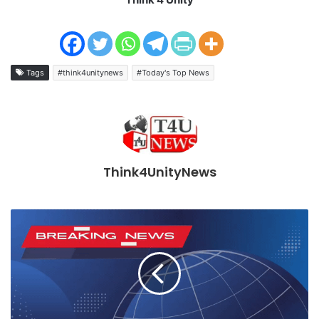
Tags
#think4unitynews
#Today's Top News
Think4UnityNews