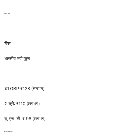
– –
वित्त
भारतीय रुपी मूल्य
💷 GBP ₹128 (लगभग)
€ यूरो: ₹110 (लगभग)
यू. एस. डी. ₹ 96 (लगभग)