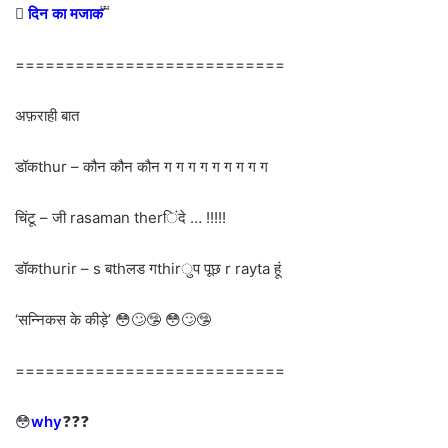

दिन का मजाक
 
===========================
अफ़राही बात
डॉकthur – कौन कौन कौन ग ग ग ग ग ग ग ग ग
चिंटू – जी rasaman therिंदे … !!!!!
डॉकthurir – s बthलड गthirुप पूछ r rayta हूं
‘सन्निकस के कीड़े’ 😳🙄🤥 😳🙄🤥
===========================
😳
why
❓❓❓