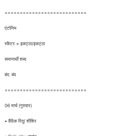
===========================
एंटोनिम
स्कैटर × इकट्ठा/इकट्ठा
समानार्थी शब्द
बंद: बंद
===========================
06 मार्च (गुरुवार)
• वैदिक रितु/ शीशिर