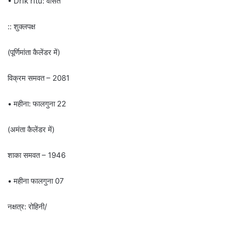
• Drik ritu: वासंत
:: शुक्लपक्ष
(पूर्णिमांता कैलेंडर में)
विक्रम समवत – 2081
• महीना: फालगुना 22
(अमंता कैलेंडर में)
शाका समवत – 1946
• महीना फालगुना 07
नक्षत्र: रोहिनी/