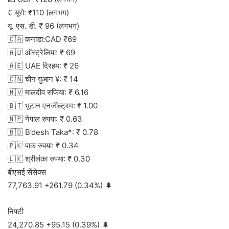
€ यूरो: ₹110 (लगभग)
यू. एस. डी. ₹ 96 (लगभग)
🇨🇦 कनाडा:CAD ₹69
🇦🇺 ऑस्ट्रेलिया: ₹ 69
🇦🇪 UAE दिरहम: ₹ 26
🇨🇳 चीन युआन ¥: ₹ 14
🇲🇻 मालदीव रुफिया: ₹ 6.16
🇧🇹 भूटान एनजील्ट्रम: ₹ 1.00
🇳🇵 नेपाल रुपया: ₹ 0.63
🇧🇩 B’desh Taka*: ₹ 0.78
🇵🇰 पाक रुपया: ₹ 0.34
🇱🇰 श्रीलंका रुपया: ₹ 0.30
बीएसई सेंसेक्स
77,763.91 +261.79 (0.34%) 🌲
निफ्टी
24,270.85 +95.15 (0.39%) 🌲