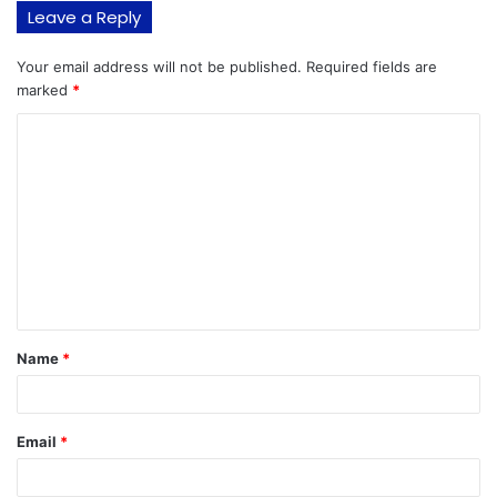
Leave a Reply
Your email address will not be published.
Required fields are
marked
*
C
o
m
m
e
n
t
Name
*
*
Email
*