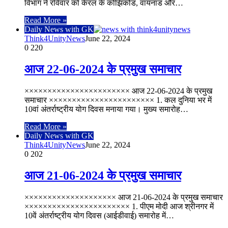
विभाग ने रविवार को केरल के कोझिकोड, वायनाड और…
Read More »
Daily News with GK
Think4UnityNews
June 22, 2024
0
220
आज 22-06-2024 के प्रमुख समाचार
××××××××××××××××××××××× आज 22-06-2024 के प्रमुख
समाचार ××××××××××××××××××××××× 1. कल दुनिया भर में
10वां अंतर्राष्ट्रीय योग दिवस मनाया गया। मुख्य समारोह…
Read More »
Daily News with GK
Think4UnityNews
June 22, 2024
0
202
आज 21-06-2024 के प्रमुख समाचार
×××××××××××××××××××× आज 21-06-2024 के प्रमुख समाचार
××××××××××××××××××××××× 1. पीएम मोदी आज श्रीनगर में
10वें अंतर्राष्ट्रीय योग दिवस (आईडीवाई) समारोह में…