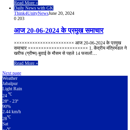
Read More »
Daily News with GK
Think4UnityNews
June 20, 2024
0
203
आज 20-06-2024 के प्रमुख समाचार
××××××××××××××××××××××× आज 20-06-2024 के प्रमुख
समाचार ××××××××××××××××××××××× 1. केंद्रीय मंत्रिमंडल ने
खरीफ (ग्रीष्म) बुवाई के मौसम से पहले 14 फसलों…
Read More »
Next page
Weather
Jabalpur
Light Rain
℃
24
28º - 23º
90%
2.44 km/h
℃
28
Sat
℃