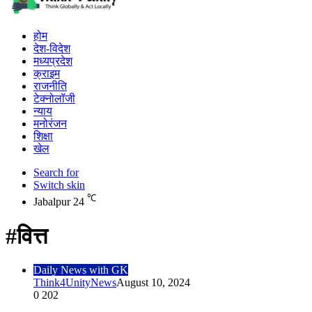
होम
देश-विदेश
मध्यप्रदेश
क्राइम
राजनीति
टेक्नोलॉजी
न्याय
मनोरंजन
शिक्षा
खेल
Search for
Switch skin
℃
Jabalpur
24
#वित्त
Daily News with GK
Think4UnityNews
August 10, 2024
0
202