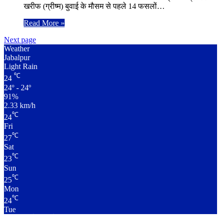
खरीफ (ग्रीष्म) बुवाई के मौसम से पहले 14 फसलों…
Read More »
Next page
Weather
Jabalpur
Light Rain
℃
24
24º - 24º
91%
2.33 km/h
℃
24
Fri
℃
27
Sat
℃
23
Sun
℃
25
Mon
℃
24
Tue
लाइव क्रिकेट स्कोर