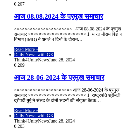
0
207
आज 08.08.2024 के प्रमुख समाचार
×××××××××××××××××××××× आज 08.08.2024 के प्रमुख
समाचार ×××××××××××××××××××××× 1. भारत मौसम विज्ञान
विभाग (IMD) ने अगले 4 दिनों के दौरान…
Read More »
Daily News with GK
Think4UnityNews
June 28, 2024
0
209
आज 28-06-2024 के प्रमुख समाचार
×××××××××××××××××××××× आज 28-06-2024 के प्रमुख
समाचार ×××××××××××××××××××××× 1. राष्ट्रपति श्रीमती
द्रौपदी मुर्मू ने संसद के दोनों सदनों की संयुक्त बैठक…
Read More »
Daily News with GK
Think4UnityNews
June 28, 2024
0
203