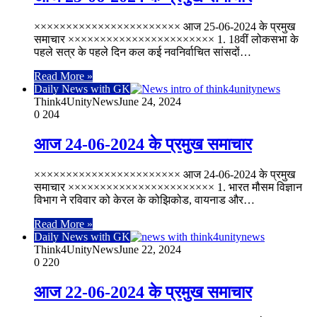
××××××××××××××××××××××× आज 25-06-2024 के प्रमुख
समाचार ××××××××××××××××××××××× 1. 18वीं लोकसभा के
पहले सत्र के पहले दिन कल कई नवनिर्वाचित सांसदों…
Read More »
Daily News with GK
Think4UnityNews
June 24, 2024
0
204
आज 24-06-2024 के प्रमुख समाचार
××××××××××××××××××××××× आज 24-06-2024 के प्रमुख
समाचार ××××××××××××××××××××××× 1. भारत मौसम विज्ञान
विभाग ने रविवार को केरल के कोझिकोड, वायनाड और…
Read More »
Daily News with GK
Think4UnityNews
June 22, 2024
0
220
आज 22-06-2024 के प्रमुख समाचार