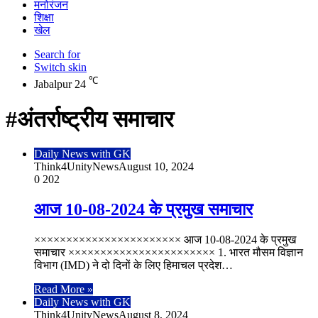
मनोरंजन
शिक्षा
खेल
Search for
Switch skin
℃
Jabalpur
24
#अंतर्राष्ट्रीय समाचार
Daily News with GK
Think4UnityNews
August 10, 2024
0
202
आज 10-08-2024 के प्रमुख समाचार
××××××××××××××××××××××× आज 10-08-2024 के प्रमुख
समाचार ××××××××××××××××××××××× 1. भारत मौसम विज्ञान
विभाग (IMD) ने दो दिनों के लिए हिमाचल प्रदेश…
Read More »
Daily News with GK
Think4UnityNews
August 8, 2024